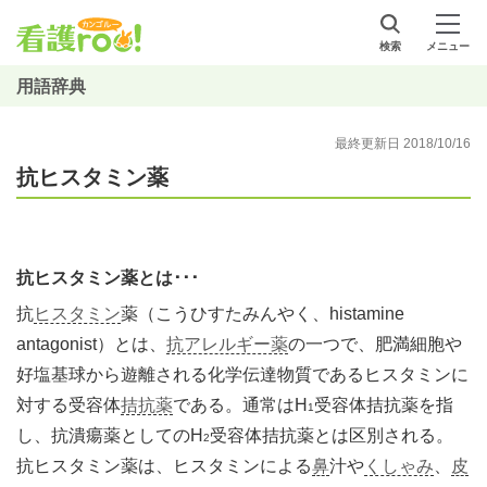
検索
メニュー
用語辞典
最終更新日 2018/10/16
抗ヒスタミン薬
抗ヒスタミン薬とは･･･
抗
ヒスタミン
薬（こうひすたみんやく、histamine
antagonist）とは、
抗アレルギー薬
の一つで、肥満細胞や
好塩基球から遊離される化学伝達物質であるヒスタミンに
対する受容体
拮抗薬
である。通常はH
受容体拮抗薬を指
1
し、抗潰瘍薬としてのH
受容体拮抗薬とは区別される。
2
抗ヒスタミン薬は、ヒスタミンによる
鼻
汁や
くしゃみ
、
皮