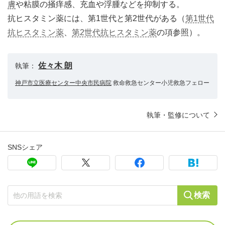
膚
や粘膜の掻痒感、充血や浮腫などを抑制する。
抗ヒスタミン薬には、第1世代と第2世代がある（
第1世代
抗ヒスタミン薬
、
第2世代抗ヒスタミン薬
の項参照）。
佐々木 朗
執筆：
神戸市立医療センター中央市民病院
救命救急センター小児救急フェロー
執筆・監修について
SNSシェア
検索