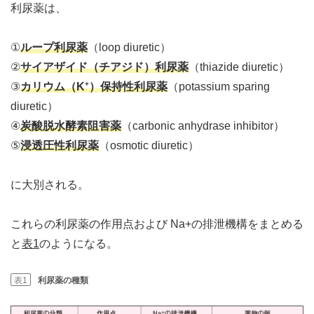
利尿薬は、
①
ループ利尿薬
（loop diuretic）
②
サイアザイド（チアジド）利尿薬
（thiazide diuretic）
+
③
カリウム（K
）保持性利尿薬
（potassium sparing
diuretic）
④
炭酸脱水酵素阻害薬
（carbonic anhydrase inhibitor）
⑤
浸透圧性利尿薬
（osmotic diuretic）
に大別される。
これらの利尿薬の作用点および Na+の排泄機構をまとめる
と
表1
のようになる。
表1
利尿薬の種類