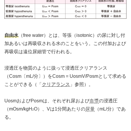
自由水
（free water）とは、等張（isotonic）の尿に対し付
加あるいは再吸収される水のことをいう。この付加および
再吸収は遠位尿細管で行われる。
浸透圧を物質のように扱って浸透圧クリアランス
（Cosm〔mL/分〕）をCosm = UosmV/Posmとして求める
ことができる（「
クリアランス
」参照）。
UosmおよびPosmは、それぞれ尿および
血漿
の浸透圧
（mOsm/kgH
O）、Vは1分間あたりの
尿量
（mL/分）であ
2
る。