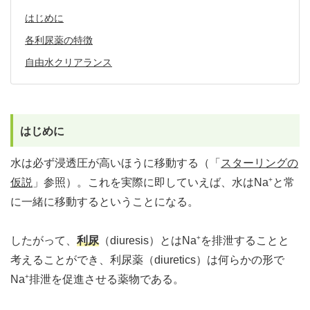
はじめに
各利尿薬の特徴
自由水クリアランス
はじめに
水は必ず浸透圧が高いほうに移動する（「
スターリングの
+
仮説
」参照）。これを実際に即していえば、水はNa
と常
に一緒に移動するということになる。
+
したがって、
利尿
（diuresis）とはNa
を排泄することと
考えることができ、利尿薬（diuretics）は何らかの形で
+
Na
排泄を促進させる薬物である。