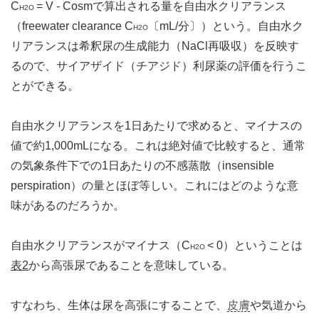
C
= V - Cosmで算出される量を自由水クリアランス
H2O
（freewater clearance C
〔mL/分〕）という。自由水ク
H2O
リアランスは希釈尿の生成能力（NaCl再吸収）を反映す
るので、サイアザイド（チアジド）利尿薬の評価を行うこ
とができる。
自由水クリアランスを1日あたりで求めると、マイナスの
値で約1,000mLになる。これは絶対値で比較すると、通常
の気象条件下での1日あたりの不感蒸散（insensible
perspiration）の量とほぼ等しい。これにはどのような意
味があるのだろうか。
自由水クリアランスがマイナス（C
< 0）ということは
H2O
表2
から高張尿であることを意味している。
すなわち、生体は尿を高張にすることで、
皮膚
や気道から