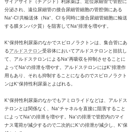
サイアザイド（チアジド）利尿薬は、近位尿細管で管腔に
分泌され、遠位尿細管の接合尿細管細胞の管腔側にある
+
-
+
-
Na
-Cl
共輸送体（Na
、Cl
を同時に接合尿細管細胞に輸送
+
する膜タンパク質）を阻害してNa
排泄を増やす。
+
K
保持性利尿薬のなかでスピロノラクトンは、集合管にあ
る
アルドステロン
受容体においてアルドステロンと拮抗し
+
て、アルドステロンによるNa
再吸収を抑制させることに
+
+
よってNa
の排泄を増やす。アルドステロンにはK
排泄作
用もあり、それも抑制することになるのでスピロノラクト
+
ンはK
保持性利尿薬とよばれる。
+
K
保持性利尿薬のなかでもアミロライドなどは、アルドス
+
テロンとは関係なく、Na
チャネルを直接に阻害すること
+
+
によってNa
の排泄を増やす。Na
の排泄で管腔内のマイ
+
+
ナス電荷が減少するので二次的にK
の排泄が減少し、K
保