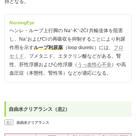
持となる。
NursingEye
+
+
-
ヘンレ・ループ上行脚の Na
-K
-2Cl
共輸送体を阻害
+
-
し、Na
およびCl
の再吸収を抑制することにより利尿
作用を示す
ループ利尿薬
（loop diuretic）には、
フロ
セミド
、ブメタニド、エタクリン酸などがある。腎
性、肝性浮腫および心性浮腫（
うっ血性心不全
）や高
血圧症（本態性、腎性等）などが適応になる。
自由水クリアランス（
表2
）
表2
自由水クリアランス