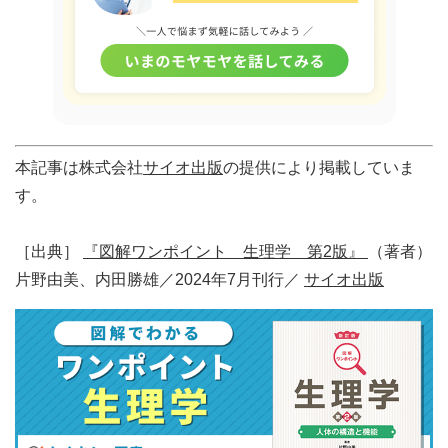
本記事は株式会社
サイオ出版
の提供により掲載していま
す。
［出典］
『図解ワンポイント 生理学 第2版』
（著者）
片野由美、内田勝雄／2024年7月刊行／
サイオ出版