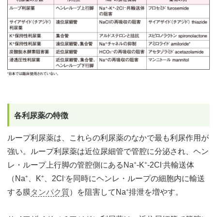
各利尿薬の特徴
ループ利尿薬は、これらの利尿薬のなかで最も利尿作用が
強い。ループ利尿薬は近位尿細管で管腔に分泌され、ヘン
+
+
-
レ・ループ上行脚の管腔側にあるNa
-K
-2Cl
共輸送体
+
+
-
（Na
、K
、2Cl
を同時にヘンレ・ループの細胞内に輸送
+
する膜
タンパク質
）を阻害してNa
排泄を増やす。