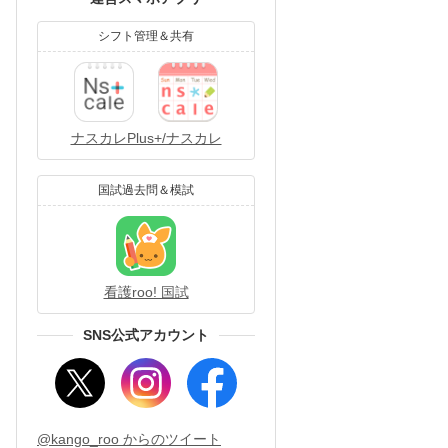
シフト管理＆共有
ナスカレPlus+/ナスカレ
国試過去問＆模試
看護roo! 国試
SNS公式アカウント
@kango_roo からのツイート