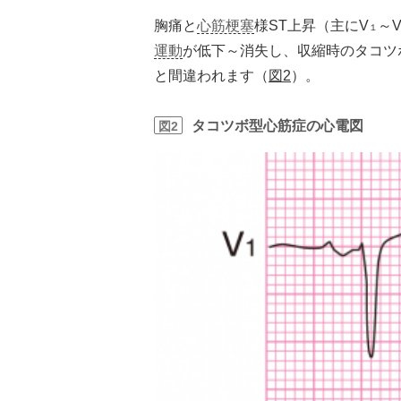
胸痛と
心筋梗塞
様ST上昇（主にV
～
１
運動
が低下～消失し、収縮時のタコツ
と間違われます（
図2
）。
タコツボ型心筋症の心電図
図2