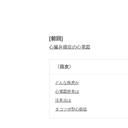
[前回]
心臓弁膜症の心電図
〈目次〉
どんな疾患か
心電図所見は
注意点は
タコツボ型心筋症