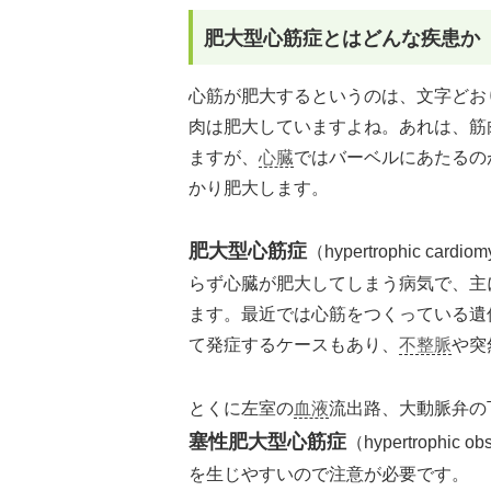
肥大型心筋症とはどんな疾患か
心筋が肥大するというのは、文字どお
肉は肥大していますよね。あれは、筋
ますが、
心臓
ではバーベルにあたるの
かり肥大します。
肥大型心筋症
（hypertrophic 
らず心臓が肥大してしまう病気で、主
ます。最近では心筋をつくっている遺
て発症するケースもあり、
不整脈
や突
とくに左室の
血液
流出路、大動脈弁の
塞性肥大型心筋症
（hypertrophic
を生じやすいので注意が必要です。