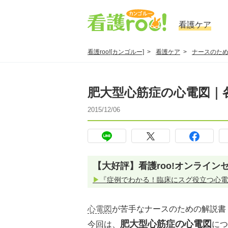
看護ケア
看護roo![カンゴルー]
看護ケア
ナースのた
肥大型心筋症の心電図｜
2015/12/06
【大好評】看護roo!オンライン
▶
『症例でわかる！臨床にスグ役立つ心電
心電図
が苦手なナースのための解説書
肥大型心筋症の心電図
今回は、
につ