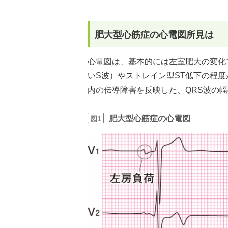
肥大型心筋症の心電図所見は
心電図は、基本的には左室肥大の変化
いS波）やストレイン型ST低下の程
内の伝導障害を反映した、QRS波の
肥大型心筋症の心電図
図1