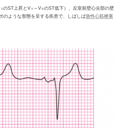
V
のST上昇とV
～V
のST低下）、左室前壁心尖部の壁
３
４
６
ボのような形態を呈する疾患で、しばしば
急性心筋梗塞