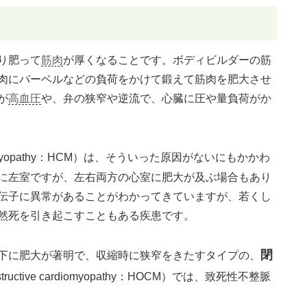
り肥って
筋肉
が厚くなることです。ボディビルダーの筋
肉にバーベルなどの負荷をかけて鍛えて筋肉を肥大させ
が
高血圧
や、弁の狭窄や逆流で、心臓に圧や量負荷がか
cardiomyopathy：HCM）は、そういった原因がないにもかかわ
に左室ですが、左右両方の心室に肥大が及ぶ場合もあり
伝子に異常があることがわかってきていますが、若くし
然死を引き起こすこともある疾患です。
閉
下に肥大が著明で、収縮時に狭窄をきたすタイプの、
 obstructive cardiomyopathy：HOCM）では、致死性不整脈