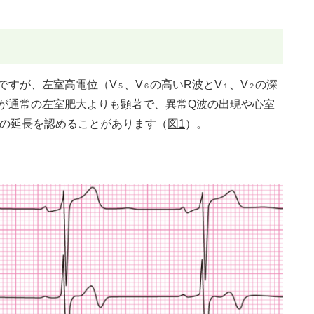
ですが、左室高電位（V
、V
の高いR波とV
、V
の深
５
６
１
２
度が通常の左室肥大よりも顕著で、異常Q波の出現や心室
幅の延長を認めることがあります（
図1
）。