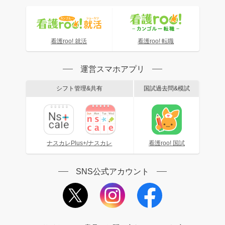
看護roo! 就活
看護roo! 転職
運営スマホアプリ
シフト管理&共有
国試過去問&模試
ナスカレPlus+/ナスカレ
看護roo! 国試
SNS公式アカウント