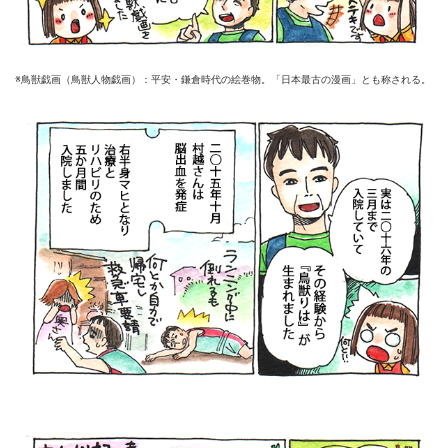
※鳥獣戯画（鳥獣人物戯画）：平安・鎌倉時代の絵巻物。「日本最古の漫画」とも称される。