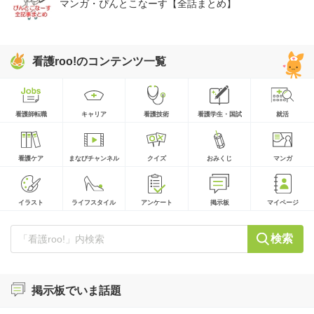
マンガ・ぴんとこなーす【全話まとめ】
看護roo!のコンテンツ一覧
看護師転職
キャリア
看護技術
看護学生・国試
就活
看護ケア
まなびチャンネル
クイズ
おみくじ
マンガ
イラスト
ライフスタイル
アンケート
掲示板
マイページ
検索
掲示板でいま話題