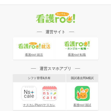
運営サイト
看護roo! 就活
看護roo! 転職
運営スマホアプリ
シフト管理&共有
国試過去問&模試
ナスカレPlus+/ナスカレ
看護roo! 国試