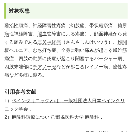
対象疾患
難治性
頭痛
、神経障害性疼痛（幻肢痛、
帯状疱疹
痛、
糖尿
病
性神経障害、
脳
血管障害による疼痛）、顔面神経から発
する痛みである
三叉神経痛
（さんさしんけいつう）、
椎間
板ヘルニア
、むち打ち症、全身に強い痛みが起こる繊維筋
痛症、四肢の
動脈
に炎症が起こり閉塞するバージャー病、
四肢末端部に
チアノーゼ
などが起こるレイノー病、癌性疼
痛など多岐に渡る。
引用参考文献
1）
ペインクリニックとは．一般社団法人日本ペインクリ
ニック学会．
2）
麻酔科診療について.獨協医科大学 麻酔科．