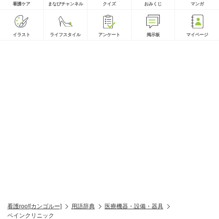
看護ケア
まなびチャンネル
クイズ
おみくじ
マンガ
イラスト
ライフスタイル
アンケート
掲示板
マイページ
看護roo![カンゴルー]
用語辞典
医療機器・設備・器具
ペインクリニック