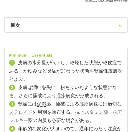
聖隷三方原病院皮膚科部長
目次
Minimum Essentials
皮膚の水分量が低下し、乾燥した状態が乾皮症で
1
ある。かゆみなど炎症が加わった状態を乾燥性皮膚炎
とよぶ。
皮膚は潤いを失い、粉をふいたような状態にな
2
る。さらに搔破により
湿疹
病変が形成される。
乾燥には
保湿
薬、搔破による湿疹病変には適切な
3
ステロイド
外用剤を塗布する。
抗ヒスタミン薬
、
抗ア
レルギー薬
の内服も必要な場合がある。
年齢的な変化が大きいので、通年にわたり注意が
4