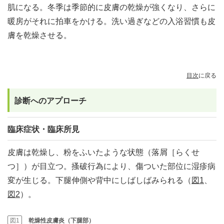
肌になる。冬季は季節的に皮膚の乾燥が強くなり、さらに
暖房がそれに拍車をかける。洗い過ぎなどの入浴習慣も皮
膚を乾燥させる。
目次
に戻る
診断へのアプローチ
臨床症状・臨床所見
皮膚は乾燥し、粉をふいたような状態（落屑［らくせ
つ］）が目立つ。搔破行為により、傷ついた部位に湿疹病
変が生じる。下腿伸側や背中にしばしばみられる（
図1
、
図2
）。
図1
乾燥性皮膚炎（下腿部）