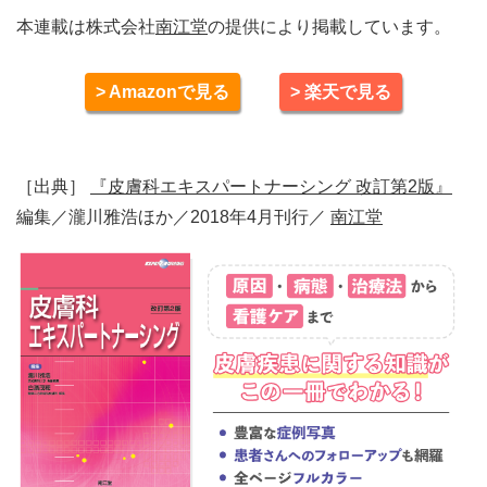
本連載は株式会社
南江堂
の提供により掲載しています。
> Amazonで見る
> 楽天で見る
［出典］
『皮膚科エキスパートナーシング 改訂第2版』
編集／瀧川雅浩ほか／2018年4月刊行／
南江堂