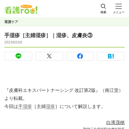
検索
メニュー
看護ケア
手湿疹［主婦湿疹］｜湿疹、皮膚炎③
2023/02/26
『皮膚科エキスパートナーシング 改訂第2版』（南江堂）
より転載。
今回は
手湿疹
［主婦
湿疹
］について解説します。
白濱茂穂