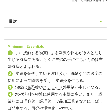
聖隷三方原病院皮膚科部長
目次
Minimum Essentials
手に接触する物質による刺激や反応が原因となり
1
生じる湿疹である。とくに主婦の手に生じたものは主
婦湿疹とよばれる。
皮膚
を保護している皮脂膜が、洗剤などの過度の
2
使用によって障害を受け、皮膚炎を生じる。
治療は
保湿
薬や
ステロイド
外用剤が中心となる。
3
水や洗剤を頻繁に使用する主婦に多い。また、職
4
業的には理容師、調理師、食品加工業者などにしばし
ば発生する。再発や慢性化しやすい。