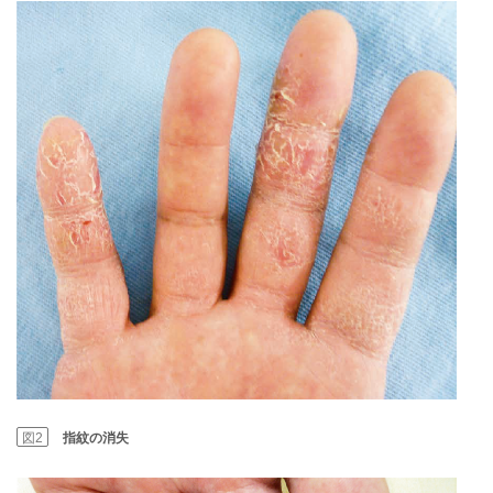
図2
指紋の消失