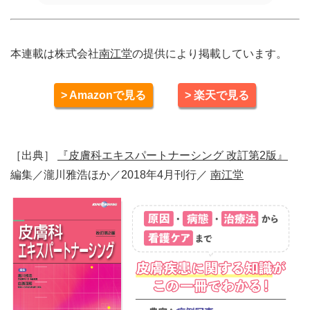
本連載は株式会社
南江堂
の提供により掲載しています。
> Amazonで見る
> 楽天で見る
［出典］
『皮膚科エキスパートナーシング 改訂第2版』
編集／瀧川雅浩ほか／2018年4月刊行／
南江堂