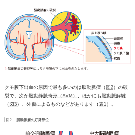
クモ膜下出血の原因で最も多いのは脳動脈瘤（
図2
）の破
裂で、次が
脳動静脈奇形（AVM）
、ほかにも
脳動脈
解離
（
図3
）、外傷によるものなどがあります（
表1
）。
図2
脳動脈瘤の好発部位