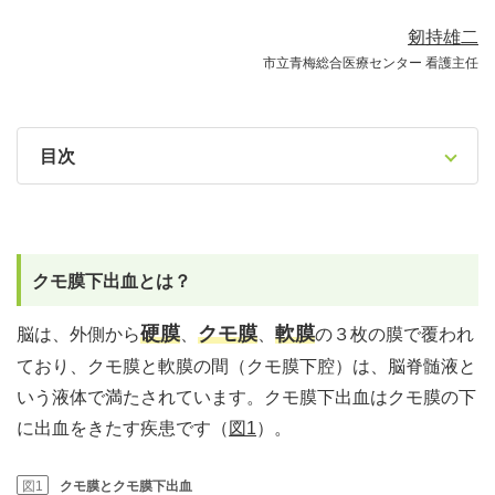
剱持雄二
市立青梅総合医療センター 看護主任
目次
クモ膜下出血とは？
硬膜
クモ膜
軟膜
脳は、外側から
、
、
の３枚の膜で覆われ
ており、クモ膜と軟膜の間（クモ膜下腔）は、脳脊髄液と
いう液体で満たされています。クモ膜下出血はクモ膜の下
に出血をきたす疾患です（
図1
）。
図1
クモ膜とクモ膜下出血