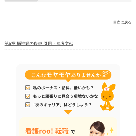
目次
に戻る
第5章 脳神経の疾患 引用・参考文献