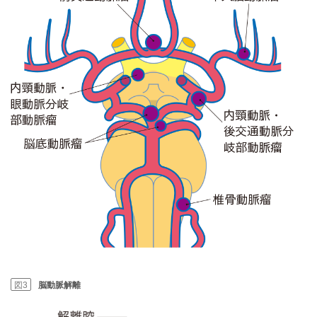
図3
脳動脈解離