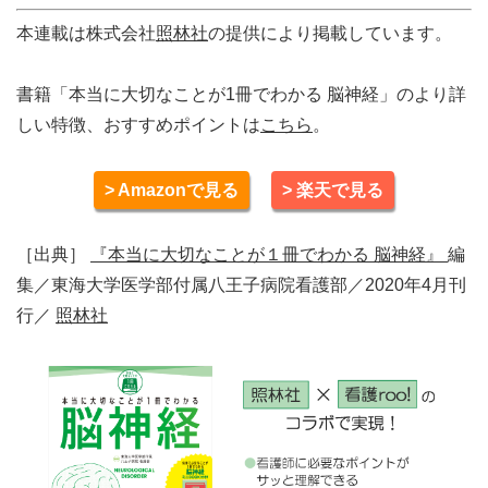
本連載は株式会社
照林社
の提供により掲載しています。
書籍「本当に大切なことが1冊でわかる 脳神経」のより詳
しい特徴、おすすめポイントは
こちら
。
> Amazonで見る
> 楽天で見る
［出典］
『本当に大切なことが１冊でわかる 脳神経』
編
集／東海大学医学部付属八王子病院看護部／2020年4月刊
行／
照林社