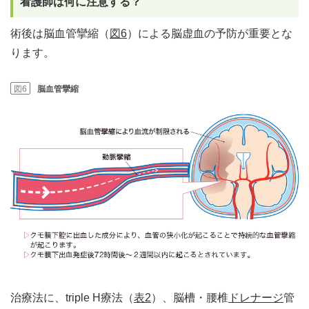
看護師は何に注意する？
術後は脳血管攣縮（
図6
）による脳虚血の予防が重要とな
ります。
図6
脳血管攣縮
治療法に、triple H療法（
表2
）、脳槽・腰椎
ドレナージ
管