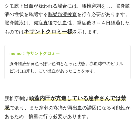
クモ膜下出血が疑われる場合には、腰椎穿刺をし、脳脊髄
液の性状を確認する
脳脊髄液検査
を行う必要があります。
脳脊髄液は、発症直後では血性、発症後３～４日経過した
キサントクロミー様
ものでは
を示します。
memo：キサントクロミー
脳脊髄液が黄色っぽい色調となった状態。赤血球中のビリル
ビンに由来し、古い出血があったことを示す。
頭蓋内圧が亢進している患者さんでは禁
腰椎穿刺は
忌
であり、また穿刺の疼痛が再出血の誘因になる可能性が
あるため、慎重に行う必要があります。