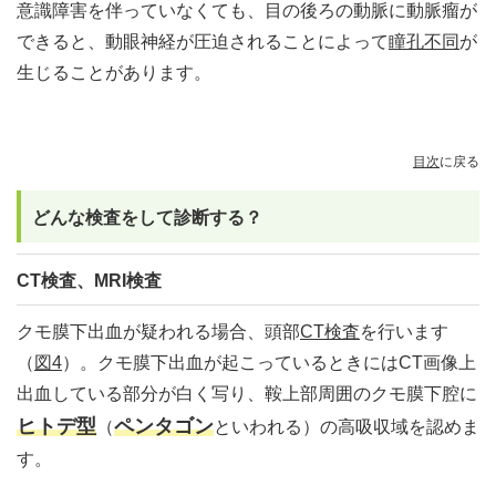
意識障害を伴っていなくても、目の後ろの動脈に動脈瘤が
できると、動眼神経が圧迫されることによって
瞳孔不同
が
生じることがあります。
目次
に戻る
どんな検査をして診断する？
CT検査、MRI検査
クモ膜下出血が疑われる場合、頭部
CT検査
を行います
（
図4
）。クモ膜下出血が起こっているときにはCT画像上
出血している部分が白く写り、鞍上部周囲のクモ膜下腔に
ヒトデ型
ペンタゴン
（
といわれる）の高吸収域を認めま
す。