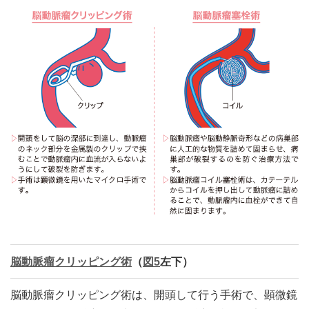
脳動脈瘤クリッピング術
（
図5
左下）
脳動脈瘤クリッピング術は、開頭して行う手術で、顕微鏡