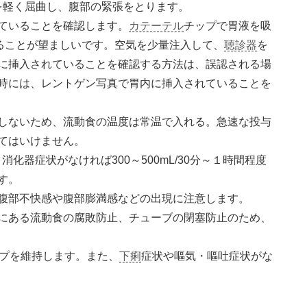
膝を軽く屈曲し、腹部の緊張をとります。
ていることを確認します。
カテーテル
チップで胃液を吸
することが望ましいです。空気を少量注入して、
聴診器
を
に挿入されていることを確認する方法は、誤認される場
時には、レントゲン写真で胃内に挿入されていることを
しないため、流動食の温度は常温で入れる。急速な投与
てはいけません。
、消化器症状がなければ300～500mL/30分～１時間程度
す。
腹部不快感や腹部膨満感などの出現に注意します。
にある流動食の腐敗防止、チューブの閉塞防止のため、
ップを維持します。また、
下痢
症状や嘔気・嘔吐症状がな