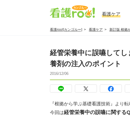
看護ケア
看護roo![カンゴルー]
看護ケア
新訂版 根拠
経管栄養中に誤嚥してし
養剤の注入のポイント
2016/12/06
『根拠から学ぶ基礎看護技術』より転
経管栄養中の誤嚥に関するQ
今回は