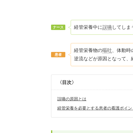
経管栄養中に
誤嚥
してしま
経管栄養物の
嘔吐
、体動時
逆流などが原因となって、
〈目次〉
誤嚥の原因とは
経管栄養を必要とする患者の看護ポイン