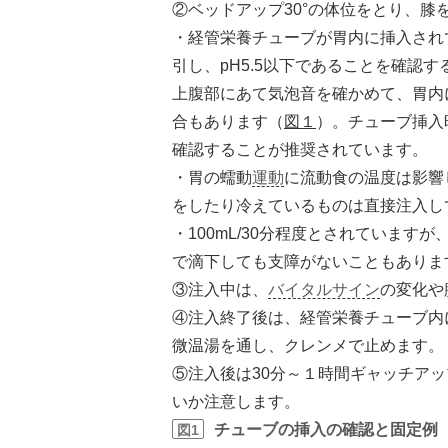
②
ベッドアップ30°の体位をとり、
・経管栄養チューブが胃内に挿入され
引し、pH5.5以下であることを確認
上腹部にあて気泡音を確かめて、胃内
合もあります（
図１
）。チューブ挿入
確認することが推奨されています。
・胃の蠕動
運動
に流動食の温度は影響
をしたり冷えているものは直接注入し
・100mL/30分程度とされていますが
で滴下しても支障がないこともありま
③
注入中は、
バイタルサイン
の変化や
④
注入終了後は、経管栄養チューブ内
微温湯を通し、クレンメで止めます。
⑤
注入後は30分～１時間ギャッチア
いか注意します。
チューブの挿入の確認と固定例
図1