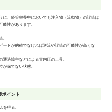
うに、経管栄養中においても注入物（流動物）の誤嚥は
可能性があります。
嚥。
ピードが的確でなければ逆流や誤嚥の可能性が高くな
の通過障害などによる胃内圧の上昇。
位が保てない状態。
護ポイント
諾を得る。