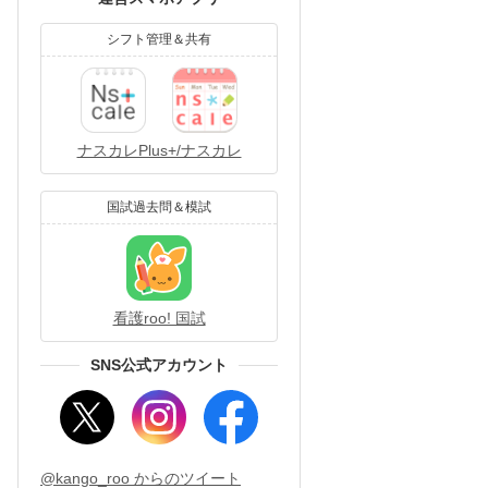
シフト管理＆共有
ナスカレPlus+/ナスカレ
国試過去問＆模試
看護roo! 国試
SNS公式アカウント
@kango_roo からのツイート