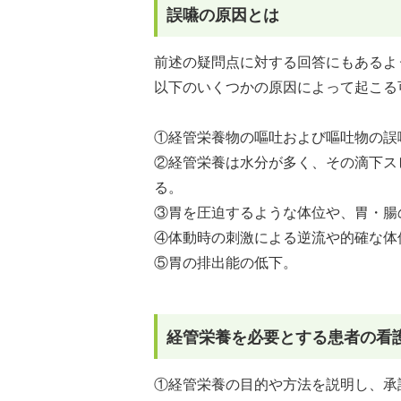
誤嚥の原因とは
前述の疑問点に対する回答にもあるよ
以下のいくつかの原因によって起こる
①
経管栄養物の嘔吐および嘔吐物の誤
②
経管栄養は水分が多く、その滴下ス
る。
③
胃を圧迫するような体位や、胃・腸
④
体動時の刺激による逆流や的確な体
⑤
胃の排出能の低下。
経管栄養を必要とする患者の看
①
経管栄養の目的や方法を説明し、承