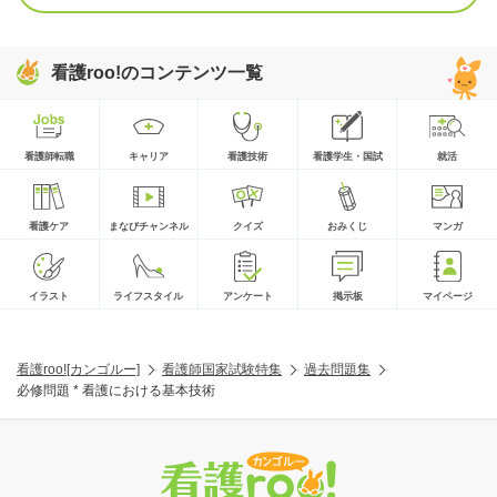
看護roo!のコンテンツ一覧
看護師転職
キャリア
看護技術
看護学生・国試
就活
看護ケア
まなびチャンネル
クイズ
おみくじ
マンガ
イラスト
ライフスタイル
アンケート
掲示板
マイページ
看護roo![カンゴルー]
看護師国家試験特集
過去問題集
必修問題 * 看護における基本技術