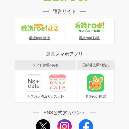
運営サイト
看護roo! 就活
看護roo! 転職
運営スマホアプリ
シフト管理&共有
国試過去問&模試
ナスカレPlus+/ナスカレ
看護roo! 国試
SNS公式アカウント