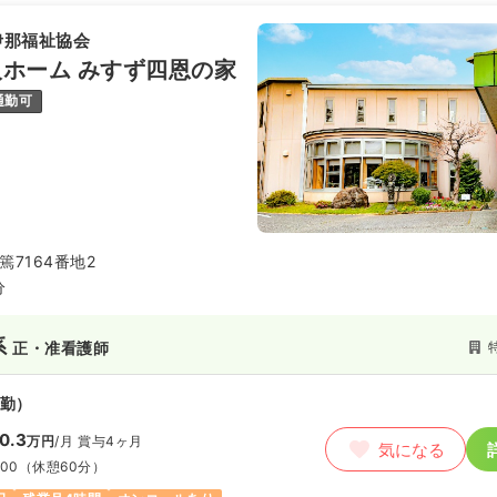
伊那福祉協会
ホーム みすず四恩の家
通勤可
7164番地2
分
系
正・准看護師
勤）
0.3
万円
/月
賞与4ヶ月
気になる
:00
（休憩60分）