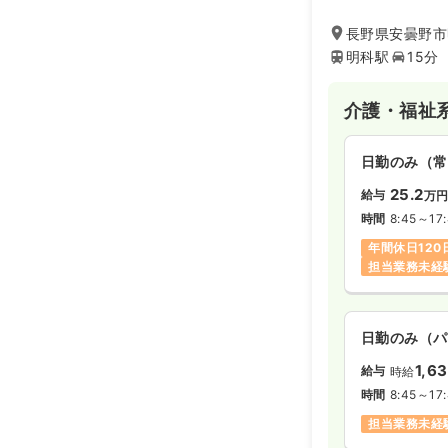
4ｋｍの押野山の
安曇野市・及び周
長野県安曇野市
ホーム、デイサー
明科駅
15分
会福祉法人孝明の
介護・福祉
日勤のみ（常
25.2
給与
万
時間
8:45～17
年間休日120
担当業務未経
日勤のみ（パ
1,6
給与
時給
時間
8:45～17
担当業務未経