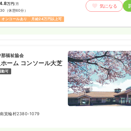
4.8
万円
/月
気になる
:30
（休憩60分）
オンコールあり
月給24万円以上可
伊那福祉協会
ホーム コンソール大芝
通勤可
箕輪村2380-1079