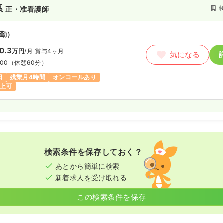
系
正・准看護師
勤）
0.3
万円
/月
賞与4ヶ月
気になる
:00
（休憩60分）
日
残業月4時間
オンコールあり
以上可
検索条件を保存しておく？
あとから簡単に検索
新着求人を受け取れる
この検索条件を保存