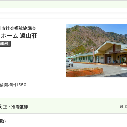
田市社会福祉協議会
ホーム 遠山荘
通勤可
信濃和田1550
系
正・准看護師
勤）