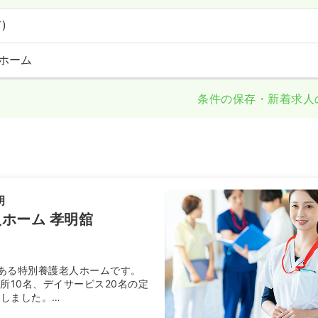
)
ホーム
条件の保存・新着求人
明
ホーム 孝明舘
ある特別養護老人ホームです。
所10名、デイサービス20名の定
立しました。
約5ｋｍ、篠ノ井線名科駅から約