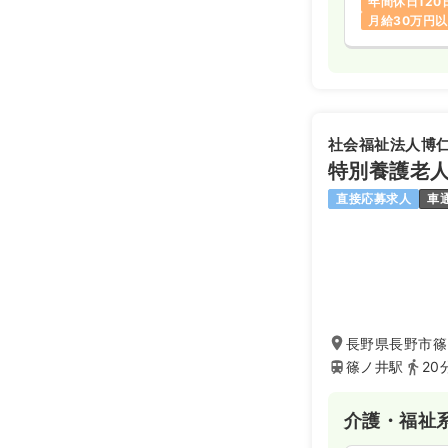
年間休日120
月給30万円
社会福祉法人博
特別養護老
直接応募求人
車
長野県長野市篠ノ
篠ノ井駅
20
介護・福祉