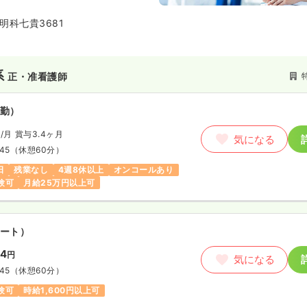
麓にあります。
辺に介護老人保健施設やグループ
明科七貴3681
ビスなど多様な施設を運営する社
一員です。
系
正・准看護師
勤）
円
/月
賞与3.4ヶ月
気になる
:45
（休憩60分）
日
残業なし
4週8休以上
オンコールあり
験可
月給25万円以上可
ート）
34
円
気になる
:45
（休憩60分）
験可
時給1,600円以上可