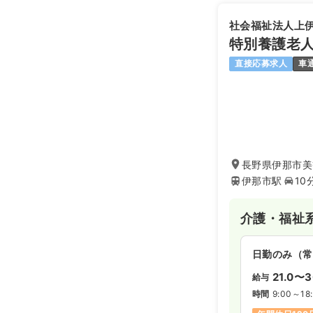
社会福祉法人上
特別養護老人
直接応募求人
車
長野県伊那市美篶
伊那市駅
10
介護・福祉
日勤のみ（常
21.0〜3
給与
時間
9:00～18