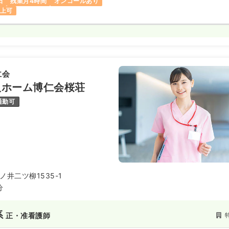
日
残業月4時間
オンコールあり
以上可
仁会
人ホーム博仁会桜荘
通勤可
井二ツ柳1535-1
分
系
正・准看護師