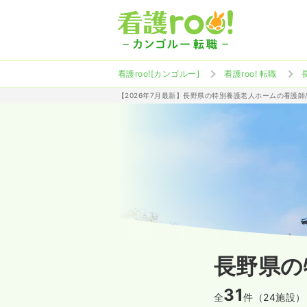
看護roo![カンゴルー]
看護roo! 転職
【2026年7月最新】長野県の特別養護老人ホームの看護師
長野県の
31
全
件（24施設）