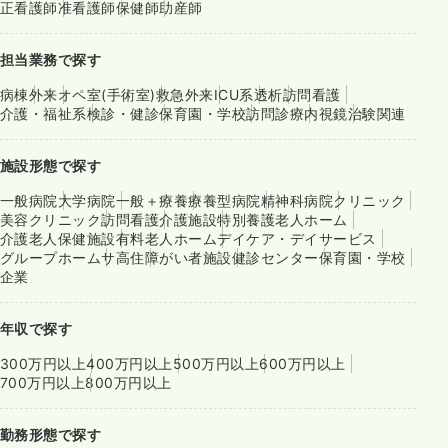
正看護師
准看護師
保健師
助産師
担当業務で探す
病棟
外来
オペ室(手術室)
救急外来
ICU系
透析
訪問看護
介護・福祉系
検診・健診
保育園・学校
訪問診療
内視鏡
治験関連
施設形態で探す
一般病院
大学病院
一般＋療養
療養型病院
精神科病院
クリニック
美容クリニック
訪問看護
介護施設
特別養護老人ホーム
介護老人保健施設
有料老人ホーム
デイケア・デイサービス
グループホーム
サ高住
障がい者施設
健診センター
保育園・学校
企業
年収で探す
300万円以上
400万円以上
500万円以上
600万円以上
700万円以上
800万円以上
勤務形態で探す