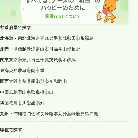
都道府県で探す
北海道・東北
北海道
青森
岩手
宮城
秋田
山形
福島
北陸・甲信越
新潟
富山
石川
福井
山梨
長野
関東
東京
神奈川
埼玉
千葉
茨城
栃木
群馬
東海
愛知
岐阜
静岡
三重
関西
大阪
京都
兵庫
滋賀
奈良
和歌山
中国
広島
岡山
鳥取
島根
山口
四国
徳島
香川
愛媛
高知
九州・沖縄
福岡
佐賀
長崎
熊本
大分
宮崎
鹿児島
沖縄
職種で探す