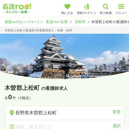
気になる
登録/ログイン
求人検索
メニュー
看護roo![カンゴルー]
看護roo! 転職
長野県
木曽郡上松町の看護師
木曽郡上松町の看護師/准看護師求人・転職・給料
木曽郡上松町
の看護師求人
0
全
件（0施設）
変更
長野県木曽郡上松町
選択
職種、働き方など