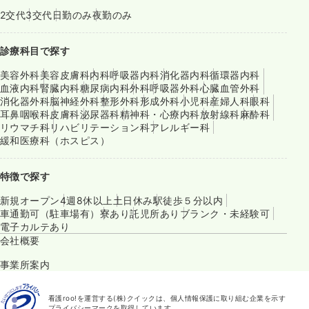
2交代
3交代
日勤のみ
夜勤のみ
診療科目で探す
美容外科
美容皮膚科
内科
呼吸器内科
消化器内科
循環器内科
血液内科
腎臓内科
糖尿病内科
外科
呼吸器外科
心臓血管外科
消化器外科
脳神経外科
整形外科
形成外科
小児科
産婦人科
眼科
耳鼻咽喉科
皮膚科
泌尿器科
精神科・心療内科
放射線科
麻酔科
リウマチ科
リハビリテーション科
アレルギー科
緩和医療科（ホスピス）
特徴で探す
新規オープン
4週8休以上
土日休み
駅徒歩５分以内
車通勤可（駐車場有）
寮あり
託児所あり
ブランク・未経験可
電子カルテあり
会社概要
事業所案内
看護roo!を運営する(株)クイックは、個人情報保護に取り組む企業を示す
プライバシーマークを取得しています。