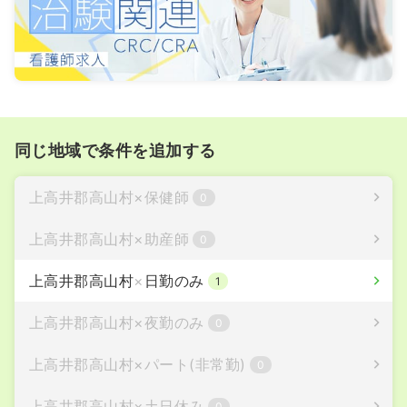
同じ地域で条件を追加する
上高井郡高山村
×
保健師
0
上高井郡高山村
×
助産師
0
上高井郡高山村
×
日勤のみ
1
上高井郡高山村
×
夜勤のみ
0
上高井郡高山村
×
パート(非常勤)
0
上高井郡高山村
×
土日休み
0