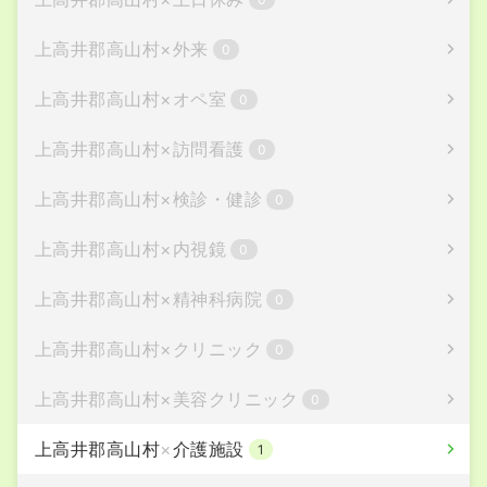
上高井郡高山村
×
外来
0
上高井郡高山村
×
オペ室
0
上高井郡高山村
×
訪問看護
0
上高井郡高山村
×
検診・健診
0
上高井郡高山村
×
内視鏡
0
上高井郡高山村
×
精神科病院
0
上高井郡高山村
×
クリニック
0
上高井郡高山村
×
美容クリニック
0
上高井郡高山村
×
介護施設
1