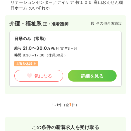
リテーションセンター／デイケア 牧１０５ 高山おんせん朝
日ホーム のいずれか
介護・福祉系
その他介護施設
正・准看護師
日勤のみ（常勤）
21.0〜30.0
給与
万円
/月
賞与3ヶ月
時間
8:30～17:30
（休憩60分）
4週8休以上
気になる
詳細を見る
1
1~1件（全
件）
この条件の新着求人を受け取る