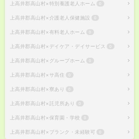
上高井郡高山村
×
特別養護老人ホーム
0
上高井郡高山村
×
介護老人保健施設
0
上高井郡高山村
×
有料老人ホーム
0
上高井郡高山村
×
デイケア・デイサービス
0
上高井郡高山村
×
グループホーム
0
上高井郡高山村
×
サ高住
0
上高井郡高山村
×
寮あり
0
上高井郡高山村
×
託児所あり
0
上高井郡高山村
×
保育園・学校
0
上高井郡高山村
×
ブランク・未経験可
0