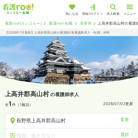
気になる
登録/ログイン
求人検索
メニュー
看護roo![カンゴルー]
看護roo! 転職
長野県
上高井郡高山村の看護
【2026年7月最新】上高井郡高山村の看護師/准看護師求人・転職・給料
上高井郡高山村
の看護師求人
1
2026/07/02
更新
全
件（1施設）
変更
長野県上高井郡高山村
選択
職種、働き方など