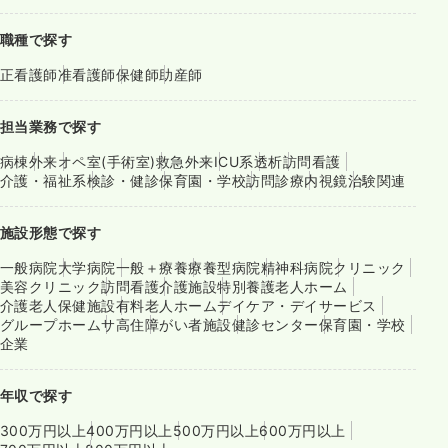
職種で探す
正看護師
准看護師
保健師
助産師
担当業務で探す
病棟
外来
オペ室(手術室)
救急外来
ICU系
透析
訪問看護
介護・福祉系
検診・健診
保育園・学校
訪問診療
内視鏡
治験関連
施設形態で探す
一般病院
大学病院
一般＋療養
療養型病院
精神科病院
クリニック
美容クリニック
訪問看護
介護施設
特別養護老人ホーム
介護老人保健施設
有料老人ホーム
デイケア・デイサービス
グループホーム
サ高住
障がい者施設
健診センター
保育園・学校
企業
年収で探す
300万円以上
400万円以上
500万円以上
600万円以上