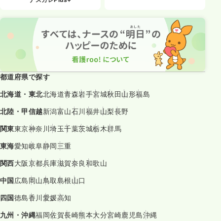
都道府県で探す
北海道・東北
北海道
青森
岩手
宮城
秋田
山形
福島
北陸・甲信越
新潟
富山
石川
福井
山梨
長野
関東
東京
神奈川
埼玉
千葉
茨城
栃木
群馬
東海
愛知
岐阜
静岡
三重
関西
大阪
京都
兵庫
滋賀
奈良
和歌山
中国
広島
岡山
鳥取
島根
山口
四国
徳島
香川
愛媛
高知
九州・沖縄
福岡
佐賀
長崎
熊本
大分
宮崎
鹿児島
沖縄