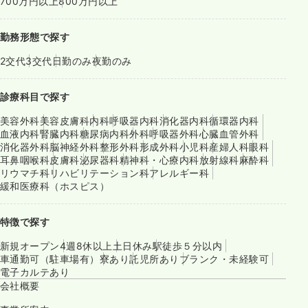
700万円以上
800万円以上
勤務形態で探す
2交代
3交代
日勤のみ
夜勤のみ
診療科目で探す
美容外科
美容皮膚科
内科
呼吸器内科
消化器内科
循環器内科
血液内科
腎臓内科
糖尿病内科
外科
呼吸器外科
心臓血管外科
消化器外科
脳神経外科
整形外科
形成外科
小児科
産婦人科
眼科
耳鼻咽喉科
皮膚科
泌尿器科
精神科・心療内科
放射線科
麻酔科
リウマチ科
リハビリテーション科
アレルギー科
緩和医療科（ホスピス）
特徴で探す
新規オープン
4週8休以上
土日休み
駅徒歩５分以内
車通勤可（駐車場有）
寮あり
託児所あり
ブランク・未経験可
電子カルテあり
会社概要