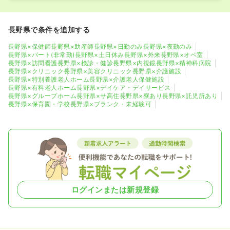
長野県で条件を追加する
長野県×保健師
長野県×助産師
長野県×日勤のみ
長野県×夜勤のみ
長野県×パート(非常勤)
長野県×土日休み
長野県×外来
長野県×オペ室
長野県×訪問看護
長野県×検診・健診
長野県×内視鏡
長野県×精神科病院
長野県×クリニック
長野県×美容クリニック
長野県×介護施設
長野県×特別養護老人ホーム
長野県×介護老人保健施設
長野県×有料老人ホーム
長野県×デイケア・デイサービス
長野県×グループホーム
長野県×サ高住
長野県×寮あり
長野県×託児所あり
長野県×保育園・学校
長野県×ブランク・未経験可
ログインまたは新規登録