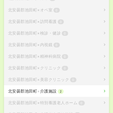
北安曇郡池田町
×
オペ室
0
北安曇郡池田町
×
訪問看護
0
北安曇郡池田町
×
検診・健診
0
北安曇郡池田町
×
内視鏡
0
北安曇郡池田町
×
精神科病院
0
北安曇郡池田町
×
クリニック
0
北安曇郡池田町
×
美容クリニック
0
北安曇郡池田町
×
介護施設
2
北安曇郡池田町
×
特別養護老人ホーム
0