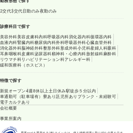
勤務形態で探す
2交代
3交代
日勤のみ
夜勤のみ
診療科目で探す
美容外科
美容皮膚科
内科
呼吸器内科
消化器内科
循環器内科
血液内科
腎臓内科
糖尿病内科
外科
呼吸器外科
心臓血管外科
消化器外科
脳神経外科
整形外科
形成外科
小児科
産婦人科
眼科
耳鼻咽喉科
皮膚科
泌尿器科
精神科・心療内科
放射線科
麻酔科
リウマチ科
リハビリテーション科
アレルギー科
緩和医療科（ホスピス）
特徴で探す
新規オープン
4週8休以上
土日休み
駅徒歩５分以内
車通勤可（駐車場有）
寮あり
託児所あり
ブランク・未経験可
電子カルテあり
会社概要
事業所案内
看護roo!を運営する(株)クイックは、個人情報保護に取り組む企業を示す