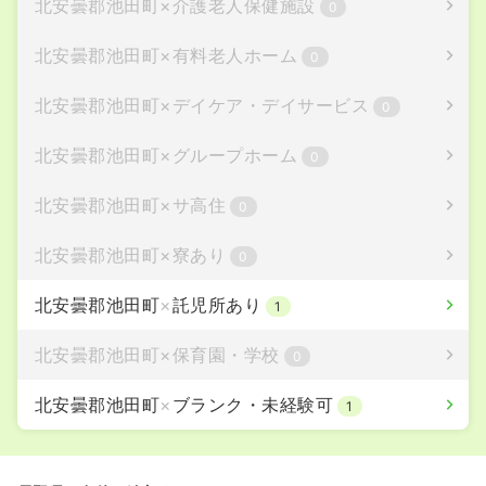
北安曇郡池田町
×
介護老人保健施設
0
北安曇郡池田町
×
有料老人ホーム
0
北安曇郡池田町
×
デイケア・デイサービス
0
北安曇郡池田町
×
グループホーム
0
北安曇郡池田町
×
サ高住
0
北安曇郡池田町
×
寮あり
0
北安曇郡池田町
×
託児所あり
1
北安曇郡池田町
×
保育園・学校
0
北安曇郡池田町
×
ブランク・未経験可
1