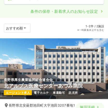
条件の保存・新着求人のお知らせ設定
1-2件 / 2施設
※一時募集休止中を含む
長野県厚生農業協同組合連合会
北アルプス医療センターあづみ病院
エージェント求人
電子カルテ
車通勤可
託児所
長野県北安曇郡池田町大字池田3207番地1
施設詳細