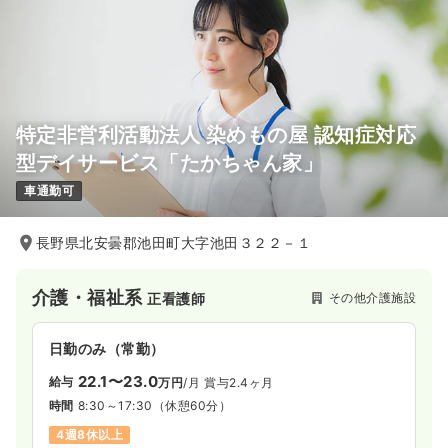
特定非営利活動法人 染めもの屋 認知症対応
型デイサービス「たかちゃん家」
車通勤可
長野県北安曇郡池田町大字池田３２２－１
介護・福祉系
その他介護施設
正看護師
日勤のみ（常勤）
22.1〜23.0
給与
万円
/月
賞与2.4ヶ月
時間
8:30～17:30
（休憩60分）
4週8休以上