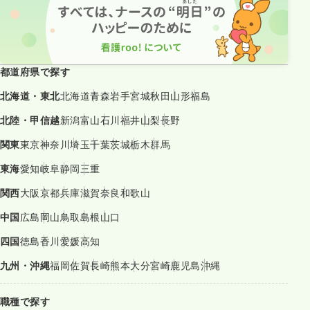
都道府県で探す
北海道・東北
北海道
青森
岩手
宮城
秋田
山形
福島
北陸・甲信越
新潟
富山
石川
福井
山梨
長野
関東
東京
神奈川
埼玉
千葉
茨城
栃木
群馬
東海
愛知
岐阜
静岡
三重
関西
大阪
京都
兵庫
滋賀
奈良
和歌山
中国
広島
岡山
鳥取
島根
山口
四国
徳島
香川
愛媛
高知
九州・沖縄
福岡
佐賀
長崎
熊本
大分
宮崎
鹿児島
沖縄
職種で探す