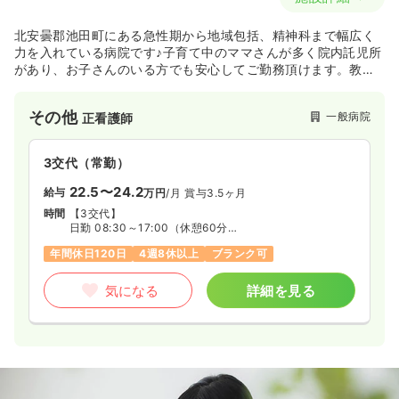
北安曇郡池田町にある急性期から地域包括、精神科まで幅広く
力を入れている病院です♪子育て中のママさんが多く院内託児所
があり、お子さんのいる方でも安心してご勤務頂けます。教育
体制、研修支援が充実しておりワークライフバランスを充実さ
せながらキャリアアップを目指せます！
その他
一般病院
正看護師
3交代（常勤）
22.5〜24.2
給与
万円
/月
賞与3.5ヶ月
時間
【3交代】
日勤 08:30～17:00（休憩60分）
準夜 16:30～01:00（休憩60分）
年間休日120日
4週8休以上
ブランク可
深夜 00:30～09:00（休憩60分）
気になる
詳細を見る