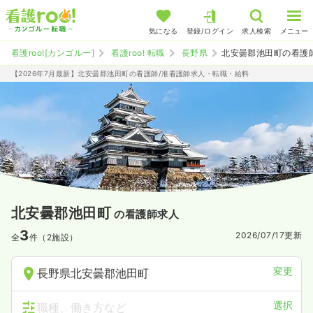
気になる
登録/ログイン
求人検索
メニュー
看護roo![カンゴルー]
看護roo! 転職
長野県
北安曇郡池田町の看護
【2026年7月最新】北安曇郡池田町の看護師/准看護師求人・転職・給料
北安曇郡池田町
の看護師求人
3
2026/07/17
更新
全
件（2施設）
変更
長野県北安曇郡池田町
選択
職種、働き方など