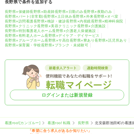
長野県で条件を追加する
長野県×保健師
長野県×助産師
長野県×日勤のみ
長野県×夜勤のみ
長野県×パート(非常勤)
長野県×土日休み
長野県×外来
長野県×オペ室
長野県×訪問看護
長野県×検診・健診
長野県×内視鏡
長野県×精神科病院
長野県×クリニック
長野県×美容クリニック
長野県×介護施設
長野県×特別養護老人ホーム
長野県×介護老人保健施設
長野県×有料老人ホーム
長野県×デイケア・デイサービス
長野県×グループホーム
長野県×サ高住
長野県×寮あり
長野県×託児所あり
長野県×保育園・学校
長野県×ブランク・未経験可
ログインまたは新規登録
看護roo![カンゴルー]
看護roo! 転職
長野県
北安曇郡池田町の看護
「希望に合う求人があるか知りたい」