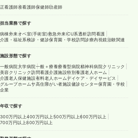
正看護師
准看護師
保健師
助産師
担当業務で探す
病棟
外来
オペ室(手術室)
救急外来
ICU系
透析
訪問看護
介護・福祉系
検診・健診
保育園・学校
訪問診療
内視鏡
治験関連
施設形態で探す
一般病院
大学病院
一般＋療養
療養型病院
精神科病院
クリニック
美容クリニック
訪問看護
介護施設
特別養護老人ホーム
介護老人保健施設
有料老人ホーム
デイケア・デイサービス
グループホーム
サ高住
障がい者施設
健診センター
保育園・学校
企業
年収で探す
300万円以上
400万円以上
500万円以上
600万円以上
700万円以上
800万円以上