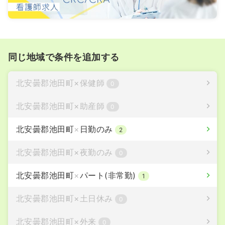
同じ地域で条件を追加する
北安曇郡池田町
×
保健師
0
北安曇郡池田町
×
助産師
0
北安曇郡池田町
×
日勤のみ
2
北安曇郡池田町
×
夜勤のみ
0
北安曇郡池田町
×
パート(非常勤)
1
北安曇郡池田町
×
土日休み
0
北安曇郡池田町
×
外来
0