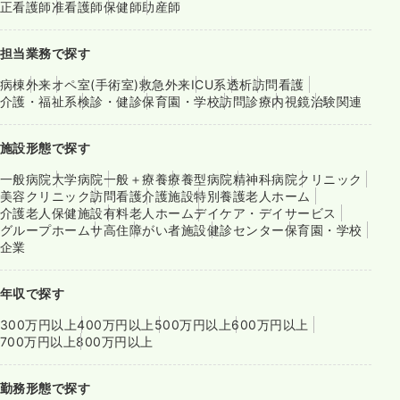
正看護師
准看護師
保健師
助産師
担当業務で探す
病棟
外来
オペ室(手術室)
救急外来
ICU系
透析
訪問看護
介護・福祉系
検診・健診
保育園・学校
訪問診療
内視鏡
治験関連
施設形態で探す
一般病院
大学病院
一般＋療養
療養型病院
精神科病院
クリニック
美容クリニック
訪問看護
介護施設
特別養護老人ホーム
介護老人保健施設
有料老人ホーム
デイケア・デイサービス
グループホーム
サ高住
障がい者施設
健診センター
保育園・学校
企業
年収で探す
300万円以上
400万円以上
500万円以上
600万円以上
700万円以上
800万円以上
勤務形態で探す