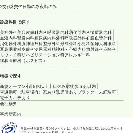
2交代
3交代
日勤のみ
夜勤のみ
診療科目で探す
美容外科
美容皮膚科
内科
呼吸器内科
消化器内科
循環器内科
血液内科
腎臓内科
糖尿病内科
外科
呼吸器外科
心臓血管外科
消化器外科
脳神経外科
整形外科
形成外科
小児科
産婦人科
眼科
耳鼻咽喉科
皮膚科
泌尿器科
精神科・心療内科
放射線科
麻酔科
リウマチ科
リハビリテーション科
アレルギー科
緩和医療科（ホスピス）
特徴で探す
新規オープン
4週8休以上
土日休み
駅徒歩５分以内
車通勤可（駐車場有）
寮あり
託児所あり
ブランク・未経験可
電子カルテあり
会社概要
事業所案内
看護roo!を運営する(株)クイックは、個人情報保護に取り組む企業を示す
プライバシーマークを取得しています。