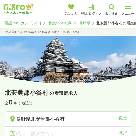
気になる
登録/ログイン
求人検索
メニュー
看護roo![カンゴルー]
看護roo! 転職
長野県
北安曇郡小谷村の看護
北安曇郡小谷村の看護師/准看護師求人・転職・給料
北安曇郡小谷村
の看護師求人
0
全
件（0施設）
変更
長野県北安曇郡小谷村
選択
職種、働き方など