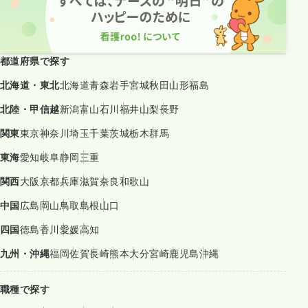
都道府県で探す
北海道・東北
北海道
青森
岩手
宮城
秋田
山形
福島
北陸・甲信越
新潟
富山
石川
福井
山梨
長野
関東
東京
神奈川
埼玉
千葉
茨城
栃木
群馬
東海
愛知
岐阜
静岡
三重
関西
大阪
京都
兵庫
滋賀
奈良
和歌山
中国
広島
岡山
鳥取
島根
山口
四国
徳島
香川
愛媛
高知
九州・沖縄
福岡
佐賀
長崎
熊本
大分
宮崎
鹿児島
沖縄
職種で探す