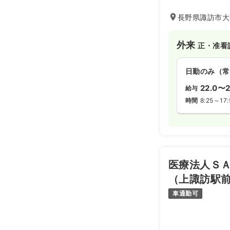
長野県諏訪市大
外来
正・准看
日勤のみ（常
22.0〜2
給与
時間
8:25～17:
医療法人Ｓ
（上諏訪駅
車通勤可