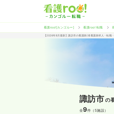
看護roo![カンゴルー]
看護roo! 転職
【2026年8月最新】諏訪市の看護師/准看護師求人・転職
諏訪市
の
9
全
件（5施設）