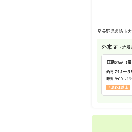
長野県諏訪市大
外来
正・准看
日勤のみ（常
21.1〜3
給与
時間
8:00～16
4週8休以上