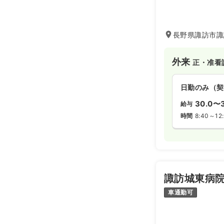
長野県諏訪市諏
外来
正・准看
日勤のみ（契
30.0〜3
給与
時間
8:40～12
諏訪城東病
車通勤可