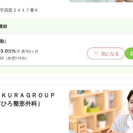
字四賀２４１７番６
護師
勤）
3.0
万円
/月
賞与2ヶ月
気になる
50
（休憩110分）
ＡＫＵＲＡＧＲＯＵＰ
前ひろ整形外科）