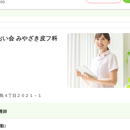
:00
おい会 みやざき皮フ科
島４丁目２０２１－１
護師
勤）