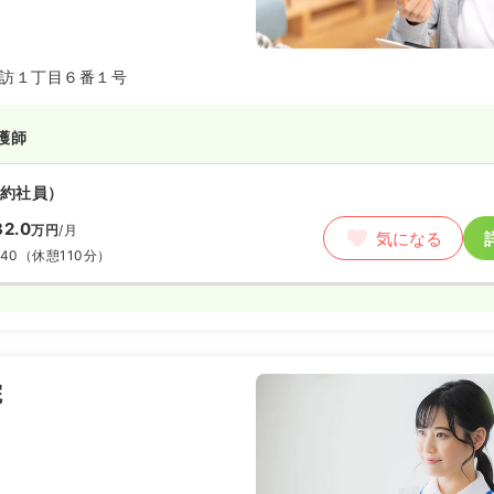
訪１丁目６番１号
護師
約社員）
2.0
万円
/月
気になる
:40
（休憩110分）
院