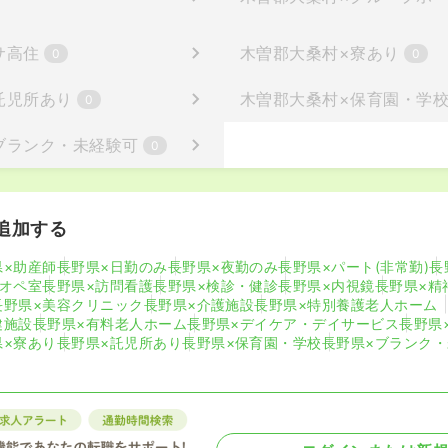
サ高住
木曽郡大桑村
×
寮あり
0
0
託児所あり
木曽郡大桑村
×
保育園・学
0
ブランク・未経験可
0
追加する
県×助産師
長野県×日勤のみ
長野県×夜勤のみ
長野県×パート(非常勤)
長
×オペ室
長野県×訪問看護
長野県×検診・健診
長野県×内視鏡
長野県×精
長野県×美容クリニック
長野県×介護施設
長野県×特別養護老人ホーム
健施設
長野県×有料老人ホーム
長野県×デイケア・デイサービス
長野県
県×寮あり
長野県×託児所あり
長野県×保育園・学校
長野県×ブランク