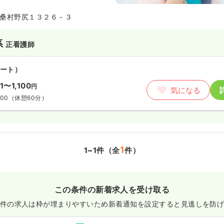
桑村野尻１３２６－３
系
正看護師
ート）
61〜1,100
円
気になる
:00
（休憩60分）
1
1~1件（全
件）
この条件の新着求人を受け取る
件の求人は枠が埋まりやすいため
新着通知を設定すると見逃しを防