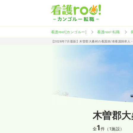
看護roo![カンゴルー]
看護roo! 転職
【2026年7月最新】木曽郡大桑村の看護師/准看護師求人
木曽郡大
1
全
件（1施設）