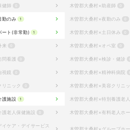
保健師
木曽郡大桑村
×
助産師
0
0
日勤のみ
木曽郡大桑村
×
夜勤のみ
1
0
パート(非常勤)
木曽郡大桑村
×
土日休み
1
0
外来
木曽郡大桑村
×
オペ室
0
0
訪問看護
木曽郡大桑村
×
検診・健診
0
内視鏡
木曽郡大桑村
×
精神科病院
0
クリニック
木曽郡大桑村
×
美容クリニ
0
介護施設
木曽郡大桑村
×
特別養護老
1
介護老人保健施設
木曽郡大桑村
×
有料老人ホ
0
デイケア・デイサービス
木曽郡大桑村
×
グループホ