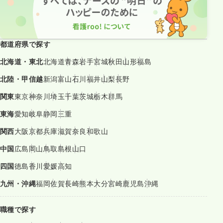
都道府県で探す
北海道・東北
北海道
青森
岩手
宮城
秋田
山形
福島
北陸・甲信越
新潟
富山
石川
福井
山梨
長野
関東
東京
神奈川
埼玉
千葉
茨城
栃木
群馬
東海
愛知
岐阜
静岡
三重
関西
大阪
京都
兵庫
滋賀
奈良
和歌山
中国
広島
岡山
鳥取
島根
山口
四国
徳島
香川
愛媛
高知
九州・沖縄
福岡
佐賀
長崎
熊本
大分
宮崎
鹿児島
沖縄
職種で探す