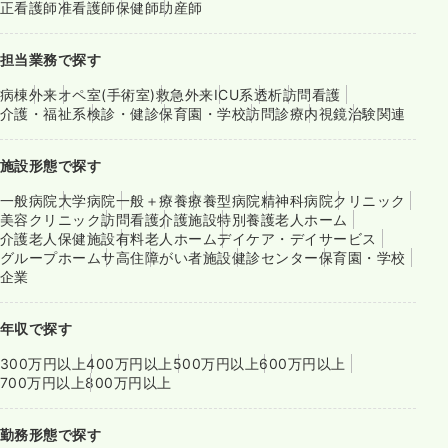
正看護師
准看護師
保健師
助産師
担当業務で探す
病棟
外来
オペ室(手術室)
救急外来
ICU系
透析
訪問看護
介護・福祉系
検診・健診
保育園・学校
訪問診療
内視鏡
治験関連
施設形態で探す
一般病院
大学病院
一般＋療養
療養型病院
精神科病院
クリニック
美容クリニック
訪問看護
介護施設
特別養護老人ホーム
介護老人保健施設
有料老人ホーム
デイケア・デイサービス
グループホーム
サ高住
障がい者施設
健診センター
保育園・学校
企業
年収で探す
300万円以上
400万円以上
500万円以上
600万円以上
700万円以上
800万円以上
勤務形態で探す