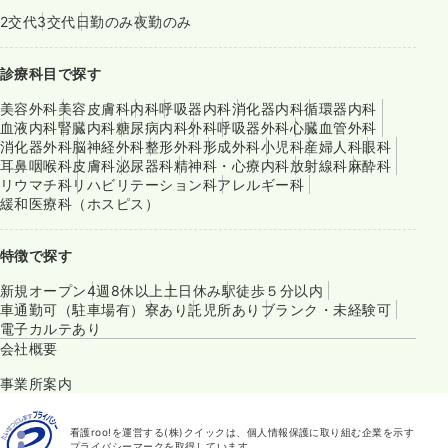
2交代
3交代
日勤のみ
夜勤のみ
診療科目で探す
美容外科
美容皮膚科
内科
呼吸器内科
消化器内科
循環器内科
血液内科
腎臓内科
糖尿病内科
外科
呼吸器外科
心臓血管外科
消化器外科
脳神経外科
整形外科
形成外科
小児科
産婦人科
眼科
耳鼻咽喉科
皮膚科
泌尿器科
精神科・心療内科
放射線科
麻酔科
リウマチ科
リハビリテーション科
アレルギー科
緩和医療科（ホスピス）
特徴で探す
新規オープン
4週8休以上
土日休み
駅徒歩５分以内
車通勤可（駐車場有）
寮あり
託児所あり
ブランク・未経験可
電子カルテあり
会社概要
事業所案内
看護roo!を運営する(株)クイックは、個人情報保護に取り組む企業を示す
プライバシーマークを取得しています。