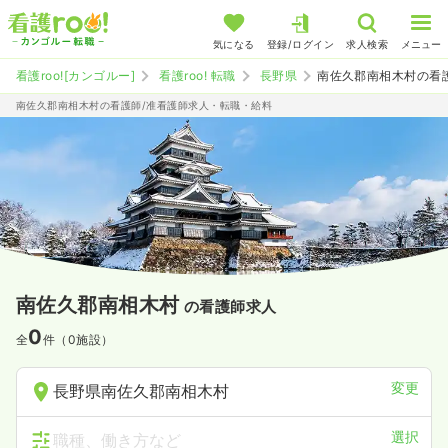
気になる
登録/ログイン
求人検索
メニュー
看護roo![カンゴルー]
看護roo! 転職
長野県
南佐久郡南相木村の看
南佐久郡南相木村の看護師/准看護師求人・転職・給料
南佐久郡南相木村
の看護師求人
0
全
件（0施設）
変更
長野県南佐久郡南相木村
選択
職種、働き方など