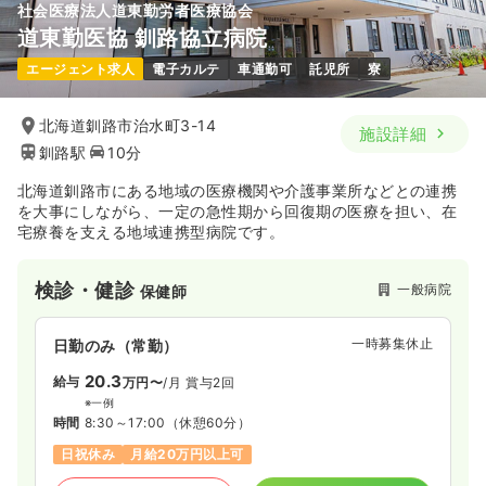
社会医療法人道東勤労者医療協会
道東勤医協 釧路協立病院
エージェント求人
電子カルテ
車通勤可
託児所
寮
北海道釧路市治水町3-14
施設詳細
釧路駅
10分
北海道釧路市にある地域の医療機関や介護事業所などとの連携
を大事にしながら、一定の急性期から回復期の医療を担い、在
宅療養を支える地域連携型病院です。
検診・健診
一般病院
保健師
一時募集休止
日勤のみ（常勤）
20.3
給与
万円〜
/月
賞与2回
※一例
時間
8:30～17:00
（休憩60分）
日祝休み
月給20万円以上可