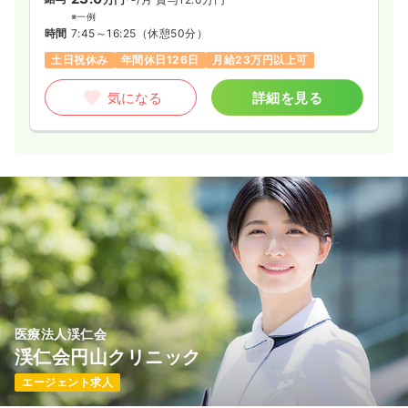
※一例
時間
7:45～16:25
（休憩50分）
土日祝休み
年間休日126日
月給23万円以上可
気になる
詳細を見る
医療法人渓仁会
渓仁会円山クリニック
エージェント求人