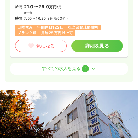
21.0〜25.0
給与
万円
/月
※一例
時間
7:55～16:25
（休憩60分）
日曜休み
年間休日122日
担当業務未経験可
ブランク可
月給25万円以上可
気になる
詳細を見る
検診・健診
クリニック
保健師
すべての求人を見る
2
一時募集休止
日勤のみ（常勤）
24.1
給与
万円
/月
賞与4.5ヶ月
※一例
時間
8:30～17:00
日曜休み
年間休日122日
4週8休以上
月給26万円以上可
気になる
詳細を見る