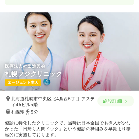
医療法人社団進興会
札幌フジクリニック
エージェント求人
北海道札幌市中央区北4条西5丁目 アステ
施設詳細
ィ45ビル5階
札幌駅
5分
健診に特化したクリニックで、当時は日本全国でも導入が少な
かった「日帰り人間ドック」という健診の枠組みを早期より積
極的に実施しております。