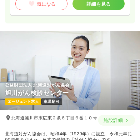
気になる
詳細を見る
公益財団法人 北海道対がん協会
旭川がん検診センター
エージェント求人
車通勤可
北海道旭川市末広東２条６丁目６番１０号
施設詳細
北海道対がん協会は、昭和4年（1929年）に設立、令和元年に
90周年を迎えた、日本で最初の「対がん協会」です。