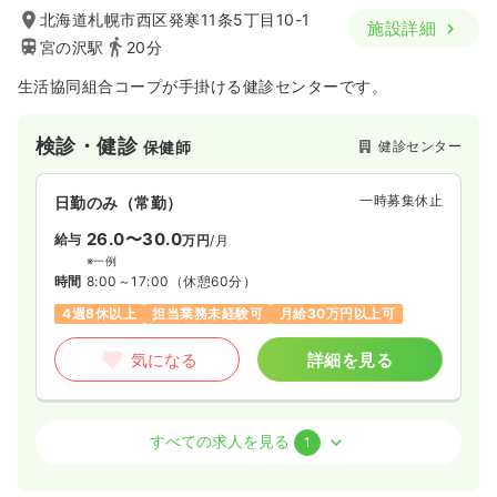
北海道札幌市西区発寒11条5丁目10-1
施設詳細
宮の沢駅
20分
生活協同組合コープが手掛ける健診センターです。
検診・健診
健診センター
保健師
一時募集休止
日勤のみ（常勤）
26.0〜30.0
給与
万円
/月
※一例
時間
8:00～17:00
（休憩60分）
4週8休以上
担当業務未経験可
月給30万円以上可
気になる
詳細を見る
検診・健診
健診センター
正看護師
すべての求人を見る
1
一時募集休止
日勤のみ（常勤）