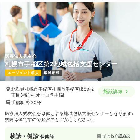
医療法人秀友会
札幌市手稲区第2地域包括支援センター
エージェント求人
車通勤可
北海道札幌市手稲区札幌市手稲区曙5条2
施設詳細
丁目8番1号 オーロラ手稲I
手稲駅
20分
医療法人秀友会を母体とする地域包括支援センターとなります♪
病院母体ですので経営面もご安心ください！
検診・健診
その他介護施設
保健師