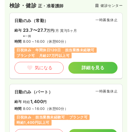
称を変更いたしました。 この〝明日佳〟には、〝輝く未来〟と
検診・健診
健診センター
正・准看護師
の意味が込められております。 そのグループの名の下、今後も
〝よりよい明日・輝く未来〟のため、健康管理のお手伝いをさ
せていただきたいと考えております。
一時募集休止
日勤のみ（常勤）
23.7〜27.7
給与
万円
/月
賞与5ヶ月
※一例
時間
8:00～16:00
（休憩60分）
日祝休み
年間休日120日
担当業務未経験可
ブランク可
月給27万円以上可
気になる
詳細を見る
一時募集休止
日勤のみ（パート）
1,400
給与
時給
円
時間
8:00～16:00
（休憩60分）
日祝休み
担当業務未経験可
ブランク可
時給1,400円以上可