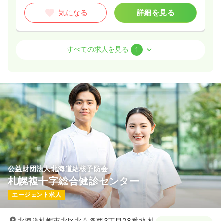
気になる
詳細を見る
検診・健診
健診センター
保健師
すべての求人を見る
1
一時募集休止
日勤のみ（常勤）
23.9〜36.4
給与
万円
/月
賞与2.7ヶ月
※一例
時間
8:45～17:15
（休憩50分）
日祝休み
担当業務未経験可
月給36万円以上可
気になる
詳細を見る
公益財団法人北海道結核予防会
札幌複十字総合健診センター
エージェント求人
北海道札幌市北区北八条西3丁目28番地 札