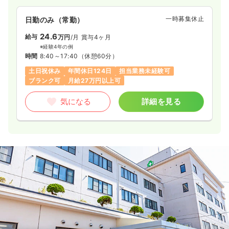
一時募集休止
日勤のみ（常勤）
24.6
給与
万円
/月
賞与4ヶ月
※経験4年の例
時間
8:40～17:40
（休憩60分）
土日祝休み
年間休日124日
担当業務未経験可
ブランク可
月給27万円以上可
気になる
詳細を見る