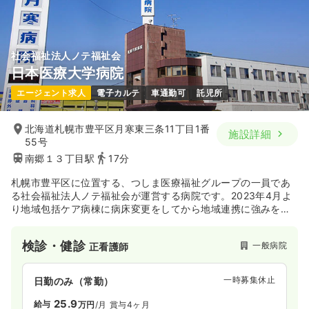
社会福祉法人ノテ福祉会
日本医療大学病院
エージェント求人
電子カルテ
車通勤可
託児所
北海道札幌市豊平区月寒東三条11丁目1番
施設詳細
55号
南郷１３丁目駅
17分
札幌市豊平区に位置する、つしま医療福祉グループの一員であ
る社会福祉法人ノテ福祉会が運営する病院です。2023年4月よ
り地域包括ケア病棟に病床変更をしてから地域連携に強みを持
ち、地域医療に貢献しています。「かかりつけ」のキーワード
を元に誰もが普通に過ごせる日常を身近で手助けすることを目
検診・健診
一般病院
正看護師
的としています。同グループには医療大学もあり教育や研究な
ども連携しながら医療の発展に貢献していることも特徴の一つ
です。
一時募集休止
日勤のみ（常勤）
25.9
給与
万円
/月
賞与4ヶ月