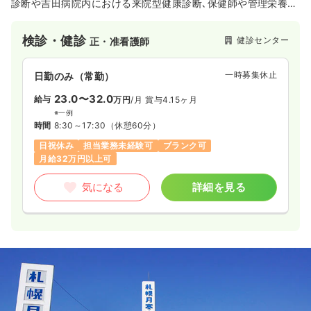
診断や吉田病院内における来院型健康診断､保健師や管理栄養士
による健康相談や指導といった予防､健康増進医学の分野を中心
とした事業を展開しております。
検診・健診
健診センター
正・准看護師
当センターと吉田病院とは密接な連携がとられており､健康診
断受診後の各専門スタッフによるフォローやサポート体制とい
った安心のシステムが整備されております。また､スタッフの育
一時募集休止
日勤のみ（常勤）
成や精度管理の実践等､質向上のためのプログラムも､グループ
全体で共通のものが用いられております。企業経営の基本は､人
23.0〜32.0
給与
万円
/月
賞与4.15ヶ月
材育成であるともいわれております。健康な心身と快適な職場
※一例
があって､はじめて安心して積極的に働くことができます。働く
時間
8:30～17:30
（休憩60分）
人々の健康を保ち「仕事へのやる気」を高めてこそ企業の発展､
日祝休み
担当業務未経験可
ブランク可
繁栄も約束されます。心身の健康を保つためには､健康診断に基
月給32万円以上可
づく健康管理を積極的に行うことが大切です。
当センター健診部は ｀Human Care System｀ をモットーと
気になる
詳細を見る
して､優秀なスタッフと充実した設備を活用し､北海道全域にわ
たり､働く人々の健康管理にあたっております。