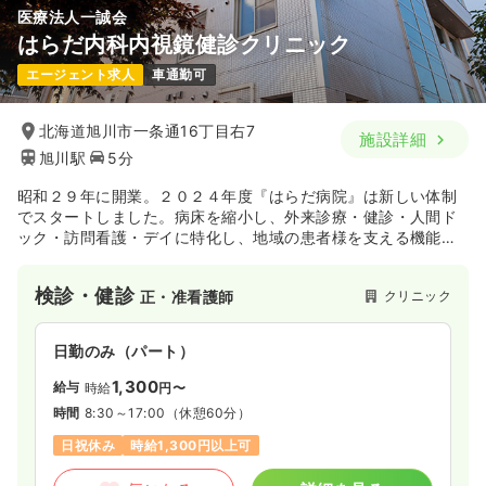
医療法人一誠会
はらだ内科内視鏡健診クリニック
一時募集休止
日勤のみ（パート）
エージェント求人
車通勤可
1,350
給与
時給
円
時間
8:30～17:00
（休憩60分）
北海道旭川市一条通16丁目右7
施設詳細
旭川駅
5分
日曜休み
ブランク可
時給1,300円以上可
昭和２９年に開業。２０２４年度『はらだ病院』は新しい体制
気になる
詳細を見る
でスタートしました。病床を縮小し、外来診療・健診・人間ド
ック・訪問看護・デイに特化し、地域の患者様を支える機能を
強化します。
検診・健診
クリニック
正・准看護師
日勤のみ（パート）
1,300
給与
時給
円〜
時間
8:30～17:00
（休憩60分）
日祝休み
時給1,300円以上可