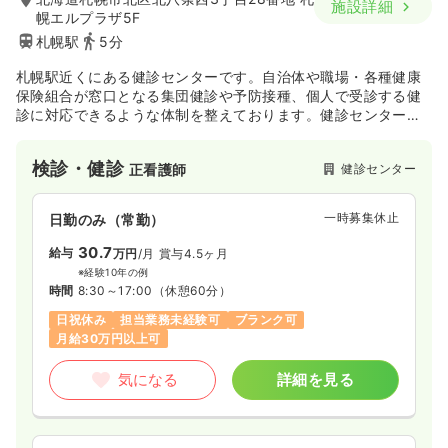
施設詳細
幌エルプラザ5F
札幌駅
5分
札幌駅近くにある健診センターです。自治体や職場・各種健康
保険組合が窓口となる集団健診や予防接種、個人で受診する健
診に対応できるような体制を整えております。健診センターで
の施設内健診や、自治体・事業所や学校に出向く巡回健診な
ど、お客様のご要望に合わせた各種健診事業を提供しておりま
検診・健診
健診センター
正看護師
す。
一時募集休止
日勤のみ（常勤）
30.7
給与
万円
/月
賞与4.5ヶ月
※経験10年の例
時間
8:30～17:00
（休憩60分）
日祝休み
担当業務未経験可
ブランク可
月給30万円以上可
気になる
詳細を見る