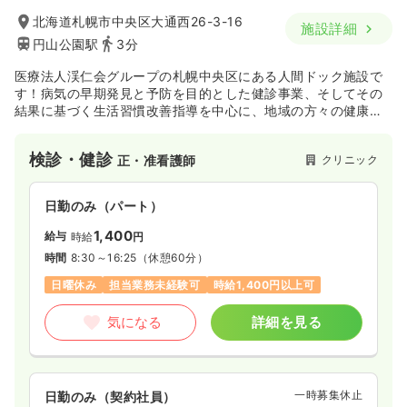
北海道札幌市中央区大通西26-3-16
施設詳細
円山公園駅
3分
医療法人渓仁会グループの札幌中央区にある人間ドック施設で
す！病気の早期発見と予防を目的とした健診事業、そしてその
結果に基づく生活習慣改善指導を中心に、地域の方々の健康を
守るための活動を展開しています。各種人間ドックや企業と提
携した職場健診、地方自治体の委託による介護予防事業など、
検診・健診
クリニック
正・准看護師
札幌市にとどまらず、社会情勢に応じたサービスを提供してい
ます！
日勤のみ（パート）
1,400
給与
時給
円
時間
8:30～16:25
（休憩60分）
日曜休み
担当業務未経験可
時給1,400円以上可
気になる
詳細を見る
一時募集休止
日勤のみ（契約社員）