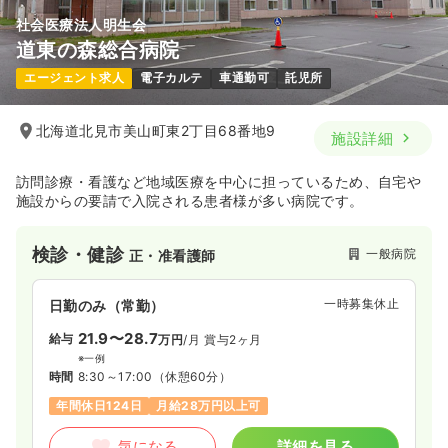
社会医療法人明生会
道東の森総合病院
エージェント求人
電子カルテ
車通勤可
託児所
北海道北見市美山町東2丁目68番地9
施設詳細
訪問診療・看護など地域医療を中心に担っているため、自宅や
施設からの要請で入院される患者様が多い病院です。
検診・健診
一般病院
正・准看護師
一時募集休止
日勤のみ（常勤）
21.9〜28.7
給与
万円
/月
賞与2ヶ月
※一例
時間
8:30～17:00
（休憩60分）
年間休日124日
月給28万円以上可
気になる
詳細を見る