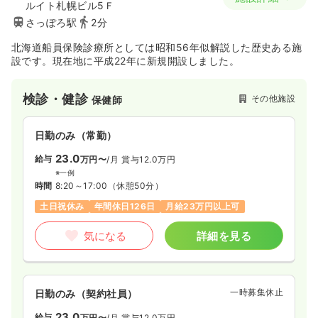
ルイト札幌ビル5Ｆ
さっぽろ駅
2分
北海道船員保険診療所としては昭和56年似解説した歴史ある施
設です。現在地に平成22年に新規開設しました。
検診・健診
その他施設
保健師
日勤のみ（常勤）
23.0
給与
万円〜
/月
賞与12.0万円
※一例
時間
8:20～17:00
（休憩50分）
土日祝休み
年間休日126日
月給23万円以上可
気になる
詳細を見る
一時募集休止
日勤のみ（契約社員）
23.0
給与
万円〜
/月
賞与12.0万円