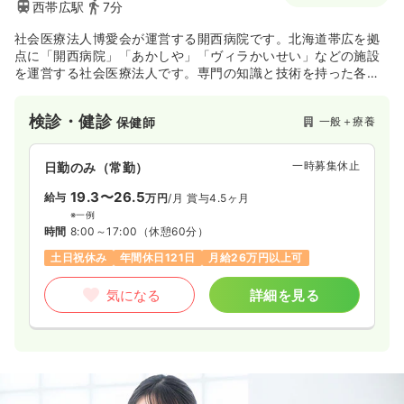
西帯広駅
7分
日祝休み
ブランク可
時給1,400円以上可
社会医療法人博愛会が運営する開西病院です。北海道帯広を拠
気になる
詳細を見る
点に「開西病院」「あかしや」「ヴィラかいせい」などの施設
を運営する社会医療法人です。専門の知識と技術を持った各施
設のスタッフが連携し、安心で良質な医療・介護のサービスに
努めまております。
検診・健診
一般＋療養
保健師
一時募集休止
日勤のみ（常勤）
19.3〜26.5
給与
万円
/月
賞与4.5ヶ月
※一例
時間
8:00～17:00
（休憩60分）
土日祝休み
年間休日121日
月給26万円以上可
気になる
詳細を見る