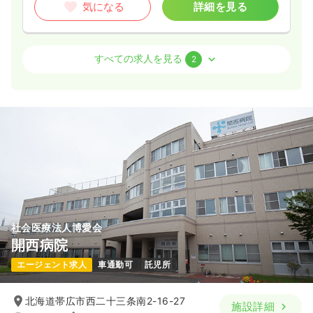
気になる
詳細を見る
検診・健診
健診センター
保健師
すべての求人を見る
2
一時募集休止
日勤のみ（常勤）
23.7〜27.7
給与
万円
/月
賞与5ヶ月
※一例
時間
8:00～16:00
（休憩60分）
日祝休み
年間休日120日
4週8休以上
ブランク可
月給27万円以上可
気になる
詳細を見る
社会医療法人博愛会
開西病院
一時募集休止
日勤のみ（パート）
エージェント求人
車通勤可
託児所
1,400
給与
時給
円
時間
8:00～16:00
（休憩60分）
北海道帯広市西二十三条南2-16-27
施設詳細