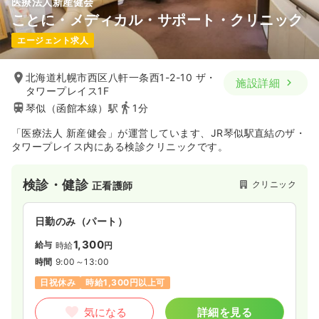
医療法人新産健会
ことに・メディカル・サポート・クリニック
エージェント求人
北海道札幌市西区八軒一条西1-2-10 ザ・
施設詳細
タワープレイス1F
琴似（函館本線）駅
1分
「医療法人 新産健会」が運営しています、JR琴似駅直結のザ・
タワープレイス内にある検診クリニックです。
検診・健診
クリニック
正看護師
日勤のみ（パート）
1,300
給与
時給
円
時間
9:00～13:00
日祝休み
時給1,300円以上可
気になる
詳細を見る