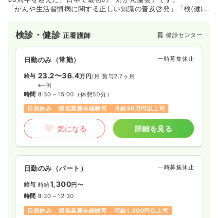
「がんや生活習慣病に関する正しい知識の普及啓発」「検(健)
診事業」「がんに関する調査・研究事業」を3本柱として、
がん対策に取り組んでおります。
検診・健診
健診センター
正看護師
一時募集休止
日勤のみ（常勤）
23.2〜36.4
給与
万円
/月
賞与2.7ヶ月
※一例
時間
8:30～15:00
（休憩50分）
日祝休み
担当業務未経験可
月給36万円以上可
気になる
詳細を見る
一時募集休止
日勤のみ（パート）
1,300
給与
時給
円〜
時間
8:30～12:30
日祝休み
担当業務未経験可
時給1,300円以上可