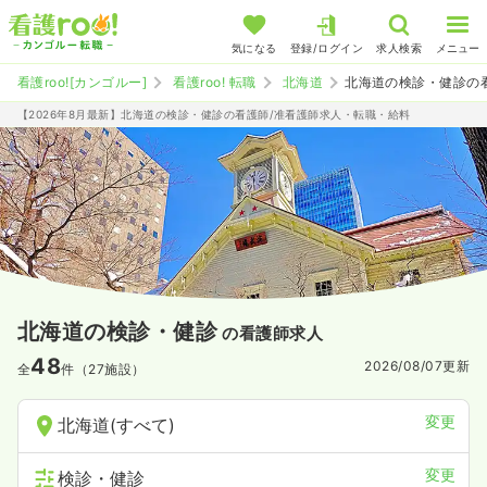
気になる
登録/ログイン
求人検索
メニュー
看護roo![カンゴルー]
看護roo! 転職
北海道
北海道の検診・健診の
【2026年8月最新】北海道の検診・健診の看護師/准看護師求人・転職・給料
北海道の検診・健診
の看護師求人
48
2026/08/07
更新
全
件（27施設）
変更
北海道(すべて)
変更
検診・健診