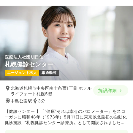
25.0
給与
万円〜
/月
※一例
時間
7:00～19:00
（休憩60分）
年間休日120日
4週8休以上
担当業務未経験可
月給25万円以上可
気になる
詳細を見る
医療法人社団明日佳
札幌健診センター
エージェント求人
車通勤可
北海道札幌市中央区南十条西1丁目 ホテル
施設詳細
ライフォート札幌5階
中島公園駅
3分
【健診センター 】「“健康”それは幸せのバロメーター」をスロ
ーガンに昭和48年（1973年）5月11日に東京以北最初の自動化
健診施設〝札幌健診センター診療所〟として開設されました。
平成19年4月1日〝医療法人社団明日佳 札幌健診センター〟と名