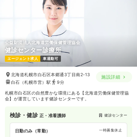
公益財団法人北海道労働保健管理協会
健診センター診療所
エージェント求人
車通勤可
北海道札幌市白石区本郷通3丁目南2-13
施設詳細
白石（札幌市営）駅
9分
札幌市白石区の自然豊かな環境にある【北海道労働保健管理協
会】が運営しています健診センターです。
検診・健診
健診センター
正・准看護師
一時募集休止
日勤のみ（常勤）