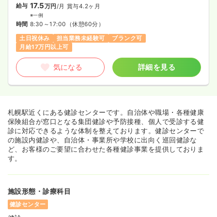
17.5
給与
万円
/月
賞与4.2ヶ月
※一例
時間
8:30～17:00
（休憩60分）
土日祝休み
担当業務未経験可
ブランク可
月給17万円以上可
気になる
詳細を見る
札幌駅近くにある健診センターです。自治体や職場・各種健康
保険組合が窓口となる集団健診や予防接種、個人で受診する健
診に対応できるような体制を整えております。健診センターで
の施設内健診や、自治体・事業所や学校に出向く巡回健診な
ど、お客様のご要望に合わせた各種健診事業を提供しておりま
す。
施設形態・診療科目
健診センター