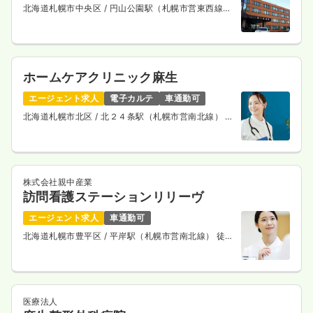
北海道札幌市中央区
/ 円山公園駅（札幌市営東西線）
車10分
ホームケアクリニック麻生
エージェント求人
電子カルテ
車通勤可
北海道札幌市北区
/ 北２４条駅（札幌市営南北線） 徒
歩4分
株式会社親中産業
訪問看護ステーションリリーヴ
エージェント求人
車通勤可
北海道札幌市豊平区
/ 平岸駅（札幌市営南北線） 徒歩
2分
医療法人