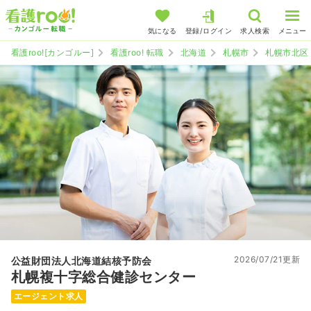
気になる
登録/ログイン
求人検索
メニュー
看護roo![カンゴルー]
看護roo! 転職
北海道
札幌市
札幌市北区
2026/07/21更新
公益財団法人北海道結核予防会
札幌複十字総合健診センター
エージェント求人