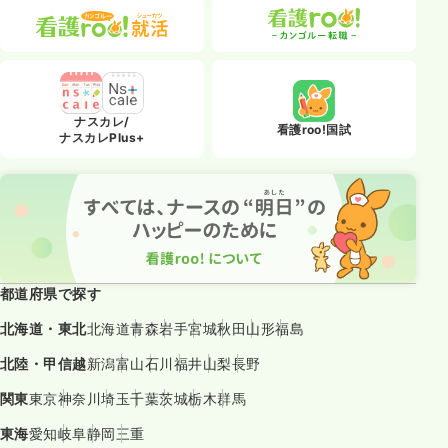
ナスカレ/
看護roo!国試
ナスカレPlus+
都道府県で探す
北海道・東北
北海道
青森
岩手
宮城
秋田
山形
福島
北陸・甲信越
新潟
富山
石川
福井
山梨
長野
関東
東京
神奈川
埼玉
千葉
茨城
栃木
群馬
東海
愛知
岐阜
静岡
三重