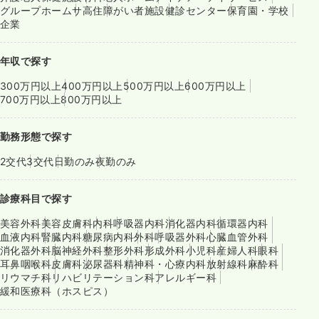
グループホーム
サ高住
障がい者施設
健診センター
保育園・学校
企業
年収で探す
300万円以上
400万円以上
500万円以上
600万円以上
700万円以上
800万円以上
勤務形態で探す
2交代
3交代
日勤のみ
夜勤のみ
診療科目で探す
美容外科
美容皮膚科
内科
呼吸器内科
消化器内科
循環器内科
血液内科
腎臓内科
糖尿病内科
外科
呼吸器外科
心臓血管外科
消化器外科
脳神経外科
整形外科
形成外科
小児科
産婦人科
眼科
耳鼻咽喉科
皮膚科
泌尿器科
精神科・心療内科
放射線科
麻酔科
リウマチ科
リハビリテーション科
アレルギー科
緩和医療科（ホスピス）