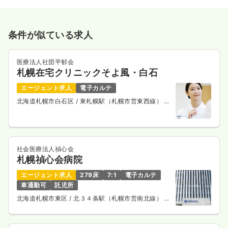
条件が似ている求人
医療法人社団平郁会
札幌在宅クリニックそよ風・白石
エージェント求人
電子カルテ
北海道札幌市白石区
/ 東札幌駅（札幌市営東西線） 徒
歩4分
社会医療法人禎心会
札幌禎心会病院
エージェント求人
279床
7:1
電子カルテ
車通勤可
託児所
北海道札幌市東区
/ 北３４条駅（札幌市営南北線） 徒
歩5分