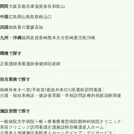
関西
大阪
京都
兵庫
滋賀
奈良
和歌山
中国
広島
岡山
鳥取
島根
山口
四国
徳島
香川
愛媛
高知
九州・沖縄
福岡
佐賀
長崎
熊本
大分
宮崎
鹿児島
沖縄
職種で探す
正看護師
准看護師
保健師
助産師
担当業務で探す
病棟
外来
オペ室(手術室)
救急外来
ICU系
透析
訪問看護
介護・福祉系
検診・健診
保育園・学校
訪問診療
内視鏡
治験関連
施設形態で探す
一般病院
大学病院
一般＋療養
療養型病院
精神科病院
クリニック
美容クリニック
訪問看護
介護施設
特別養護老人ホーム
介護老人保健施設
有料老人ホーム
デイケア・デイサービス