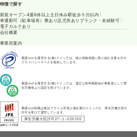
特徴で探す
新規オープン
4週8休以上
土日休み
駅徒歩５分以内
車通勤可（駐車場有）
寮あり
託児所あり
ブランク・未経験可
電子カルテあり
会社概要
事業所案内
看護roo!を運営する(株)クイックは、個人情報保護に取り組む企業を示す
プライバシーマークを取得しています。
看護roo!を運営する(株)クイックは、適正な有料職業紹介事業者として厚
生労働省より認定を受けています。
看護roo!転職は東証プライム市場上場企業のクイックが、厚生労働大臣の
許可を受けて運営しています。
厚生労働大臣許可27-ユ-020100