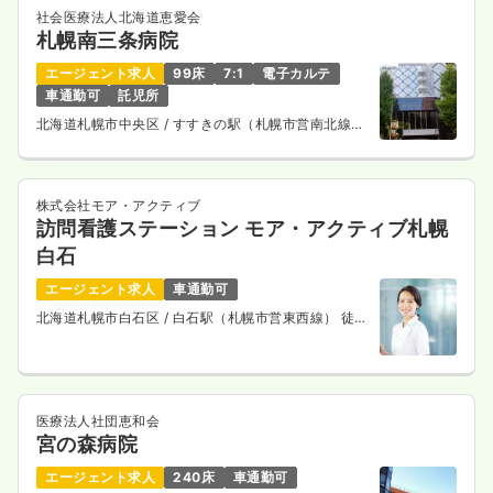
社会医療法人北海道恵愛会
札幌南三条病院
エージェント求人
99床
7:1
電子カルテ
車通勤可
託児所
北海道札幌市中央区
/ すすきの駅（札幌市営南北線）
徒歩5分
株式会社モア・アクティブ
訪問看護ステーション モア・アクティブ札幌
白石
エージェント求人
車通勤可
北海道札幌市白石区
/ 白石駅（札幌市営東西線） 徒歩
10分
医療法人社団恵和会
宮の森病院
エージェント求人
240床
車通勤可