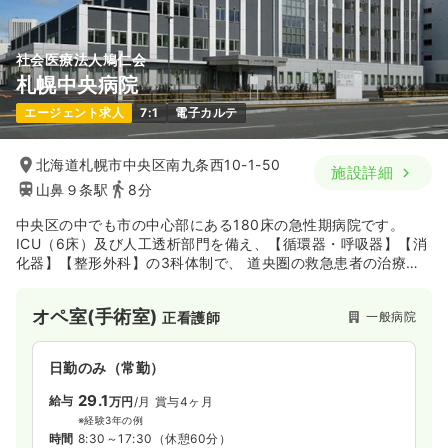
社会医療法人鳩仁会
札幌中央病院
エージェント求人
7:1
電子カルテ
北海道札幌市中央区南九条西10-1-50
施設詳細
山鼻９条駅
8分
中央区の中でも市の中心部にある180床の急性期病院です。
ICU（6床）及び人工透析部門を備え、【循環器・呼吸器】【消
化器】【整形外科】の3科体制で、 道央圏の救急患者の治療を
行っております。中でも心臓血管外科の分野において強みを持
っています。病院の約5割が20代で構成されています！
オペ室(手術室)
一般病院
正看護師
また、札幌中央病院はとても歴史があり、昭和53年4月に民間
病院では日本で初めての救急病院としてスタートいたしまし
た。現在は、社会医療法人として、より公益性の高い病院を目
日勤のみ（常勤）
指し、安心して診療を受けられる病院造りのためにスタッフの
皆様が尽力されております。理念である「患者さまから信頼さ
29.1
給与
万円
/月
賞与4ヶ月
れ選ばれる病院を目指すと共に、医療サービスの向上に努め、
※経験3年の例
職員が満足できる職場作りを行う」のもと、スタッフの働きや
時間
8:30～17:30
（休憩60分）