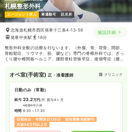
札幌整形外科
エージェント求人
車通勤可
託児所
北海道札幌市西区発寒十三条4-13-56
施設詳細
発寒中央駅
18分
整形外科全般の治療を行ないます。（外傷、骨、背骨、関節、
骨粗鬆症、リウマチ、筋、腱など）専門の脊椎外科では、ぎっ
くり腰や椎間板ヘルニア、腰部脊柱管狭窄症、後側弯症（腰曲
がり）の手術も実施しており、外来、入院、手術、リハビリま
で一貫した治療を行なっています。
オペ室(手術室)
クリニック
正・准看護師
日勤のみ（常勤）
23.2
給与
万円
/月
賞与4ヶ月
※経験6年の例
時間
8:30～17:30
日祝休み
年間休日125日
担当業務未経験可
月給36万円以上可