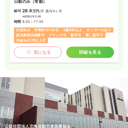
日勤のみ（常勤）
28.9
給与
万円
/月
賞与4ヶ月
※経験4年の例
時間
8:30～17:30
日祝休み
年間休日126日
4週8休以上
オンコールあり
担当業務未経験可
ブランク可
新卒可
第二新卒可
月給34万円以上可
気になる
詳細を見る
公益社団法人北海道勤労者医療協会