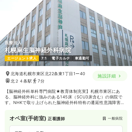
医療法人
札幌麻生脳神経外科病院
エージェント求人
7:1
電子カルテ
車通勤可
北海道札幌市東区北22条東1丁目1ー40
施設詳細
北２４条駅
7分
【脳神経外科単科専門病院★教育体制充実】札幌市東区にあ
る、脳神経外科に強みのある145床（SCU3床含む）の病院で
す。NHKで取り上げられた脳神経外科特有の遷延性意識障害に
対する看護プログラムは全国的にも有名な同院の取り組みで
す。急性期看護を学びたい、脳神経外科の専門性を高めたいと
オペ室(手術室)
一般病院
正看護師
お考えの看護師様におすすめの求人です。