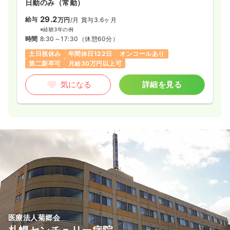
日勤のみ（常勤）
29.2
給与
万円
/月
賞与3.6ヶ月
※経験3年の例
時間
8:30～17:30
（休憩60分）
土日祝休み
年間休日122日
オンコールあり
第二新卒可
月給30万円以上可
気になる
詳細を見る
医療法人菊郷会