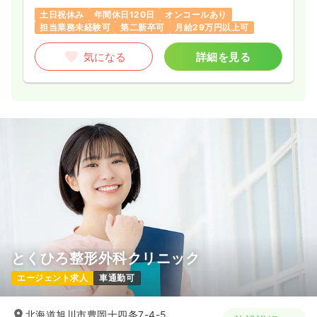
すさ、ワークライフバランスなどにも力をいれている病院で
土日祝休み
年間休日120日
オンコールあり
す！
担当業務未経験可
第二新卒可
月給29万円以上可
気になる
詳細を見る
とくひろ整形外科クリニック
エージェント求人
車通勤可
北海道旭川市豊岡十四条7-4-5