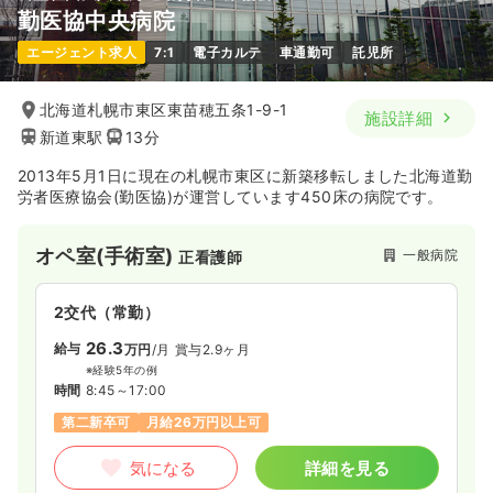
勤医協中央病院
エージェント求人
7:1
電子カルテ
車通勤可
託児所
北海道札幌市東区東苗穂五条1-9-1
施設詳細
新道東駅
13分
2013年5月1日に現在の札幌市東区に新築移転しました北海道勤
労者医療協会(勤医協)が運営しています450床の病院です。
オペ室(手術室)
一般病院
正看護師
2交代（常勤）
26.3
給与
万円
/月
賞与2.9ヶ月
※経験5年の例
時間
8:45～17:00
第二新卒可
月給26万円以上可
気になる
詳細を見る