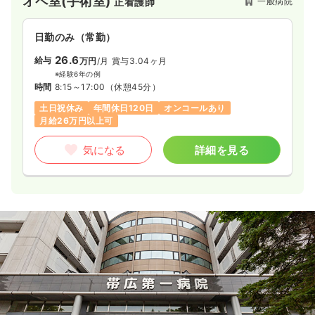
オペ室(手術室)
一般病院
正看護師
日勤のみ（常勤）
26.6
給与
万円
/月
賞与3.04ヶ月
※経験6年の例
時間
8:15～17:00
（休憩45分）
土日祝休み
年間休日120日
オンコールあり
月給26万円以上可
気になる
詳細を見る