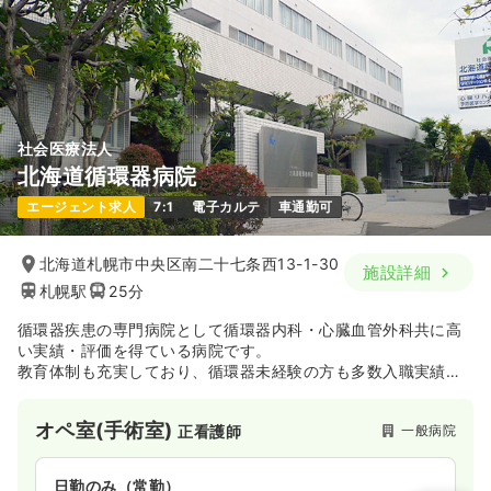
社会医療法人
北海道循環器病院
エージェント求人
7:1
電子カルテ
車通勤可
北海道札幌市中央区南二十七条西13-1-30
施設詳細
札幌駅
25分
循環器疾患の専門病院として循環器内科・心臓血管外科共に高
い実績・評価を得ている病院です。
教育体制も充実しており、循環器未経験の方も多数入職実績が
あります。給与は経験5年目の方で年収約490万円と札幌市内で
も随一の高水準です。
オペ室(手術室)
一般病院
正看護師
また、札幌で8病院しか認定を受けていない『札幌市ワーク・ラ
イフ・バランスplus』認証を受けております！その中でも一番
指標の高いレベル3を取得しております！
日勤のみ（常勤）