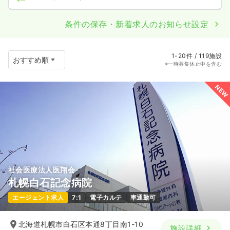
条件の保存・新着求人のお知らせ設定
1-20件 / 119施設
※一時募集休止中を含む
NEW
社会医療法人医翔会
札幌白石記念病院
エージェント求人
7:1
電子カルテ
車通勤可
北海道札幌市白石区本通8丁目南1-10
施設詳細