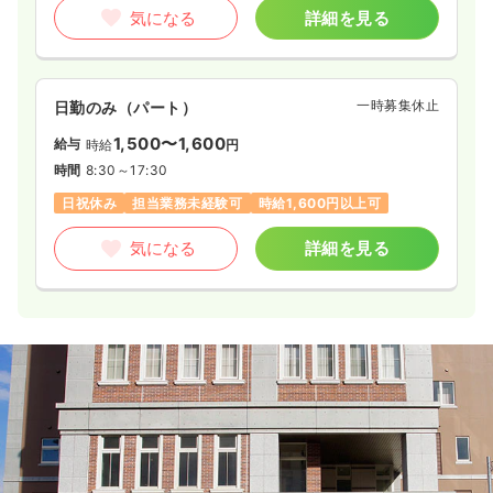
気になる
詳細を見る
一時募集休止
日勤のみ（パート）
1,500〜1,600
給与
時給
円
時間
8:30～17:30
日祝休み
担当業務未経験可
時給1,600円以上可
気になる
詳細を見る