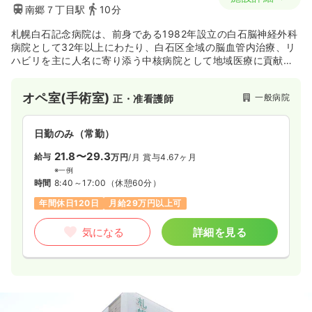
南郷７丁目駅
10分
札幌白石記念病院は、前身である1982年設立の白石脳神経外科
病院として32年以上にわたり、白石区全域の脳血管内治療、リ
ハビリを主に人名に寄り添う中核病院として地域医療に貢献し
てまいりました。
2013年4月を機に、「地域における超急性期病院を目指す」と
オペ室(手術室)
一般病院
正・准看護師
いう中・長期目標を掲げ、循環器内科に強みをもっています。
日勤のみ（常勤）
21.8〜29.3
給与
万円
/月
賞与4.67ヶ月
※一例
時間
8:40～17:00
（休憩60分）
年間休日120日
月給29万円以上可
気になる
詳細を見る