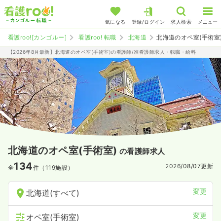
気になる
登録/ログイン
求人検索
メニュー
看護roo![カンゴルー]
看護roo! 転職
北海道
北海道のオペ室(手術室
【2026年8月最新】北海道のオペ室(手術室)の看護師/准看護師求人・転職・給料
北海道のオペ室(手術室)
の看護師求人
134
2026/08/07
更新
全
件（119施設）
変更
北海道(すべて)
変更
オペ室(手術室)