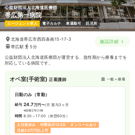
公益財団法人北海道医療団
帯広第一病院
エージェント求人
電子カルテ
車通勤可
託児所
北海道帯広市西四条南15-17-3
施設詳細
帯広駅
5分
公益財団法人北海道医療団が運営する、急性期から療養までを
対応している病院です。
オペ室(手術室)
一般＋療養
正看護師
日勤のみ（常勤）
24.7
給与
万円〜
/月
賞与3ヶ月
※経験2年の例
時間
8:30～17:00
（休憩60分）
土日祝休み
年間休日123日
オンコールあり
月給24万円以上可