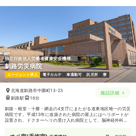
独立行政法人労働者健康安全機構
釧路労災病院
エージェント求人
電子カルテ
車通勤可
託児所
寮
北海道釧路市中園町13-23
施設詳細
釧路駅
16分
釧路・根室・十勝・網走の4支庁にまたがる道東地区唯一の労災
病院です。平成13年に改築された病院の屋上にはヘリポートが
設置され、ドクターヘリの受け入れ病院として、脳神経外科や
整形外科を中心に脳血管障害、脊椎疾患、外傷などの救急医療
に力を入れています。