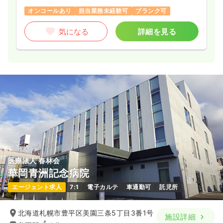
オンコールあり
担当業務未経験可
ブランク可
気になる
詳細を見る
医療法人 春林会
華岡青洲記念病院
エージェント求人
7:1
電子カルテ
車通勤可
託児所
北海道札幌市豊平区美園三条5丁目3番1号
施設詳細