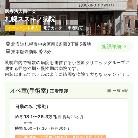
医療法人同仁会
札幌ススキノ病院
エージェント求人
電子カルテ
車通勤可
北海道札幌市中央区南6条西8丁目5番地
施設詳細
東本願寺前駅
3分
札幌市内で複数の病院を運営する小笠原クリニックグループに
属する亜急性期～慢性期の病院です。
内装はまるでホテルのように綺麗な病院で大きなシャンデリア
と赤いカーペットの大階段がお迎えします。
病院構成は一般障害者病棟50床、透析室30床を整備し、建物内
オペ室(手術室)
一般病院
正看護師
に有料老人ホームを併設しています。
慢性的な疾患をお持ちの方が多く、個人に寄り添った看護が可
能です。
日勤のみ（常勤）
18.1〜26.3
給与
万円
/月
賞与2.6ヶ月
※一例
時間
9:00～17:30
（休憩60分）
土日祝休み
年間休日120日
月給26万円以上可