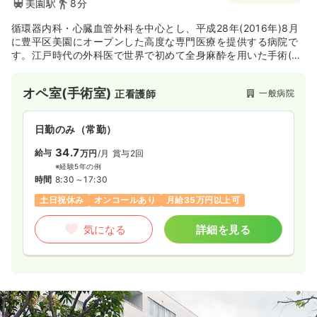
美園駅
8分
循環器内科・心臓血管外科を中心とし、平成28年(2016年)8月
に豊平区美園にオープンした高度な専門医療を提供する病院で
す。江戸時代の外科医で世界で初めて全身麻酔を用いた手術(乳
がん手術)を成功させた、現理事長の先祖にあたる華岡青州の名
を冠して命名されました。
オペ室(手術室)
一般病院
正看護師
日勤のみ（常勤）
34.7
給与
万円
/月
賞与2回
※経験5年の例
時間
8:30～17:30
土日祝休み
オンコールあり
月給35万円以上可
気になる
詳細を見る