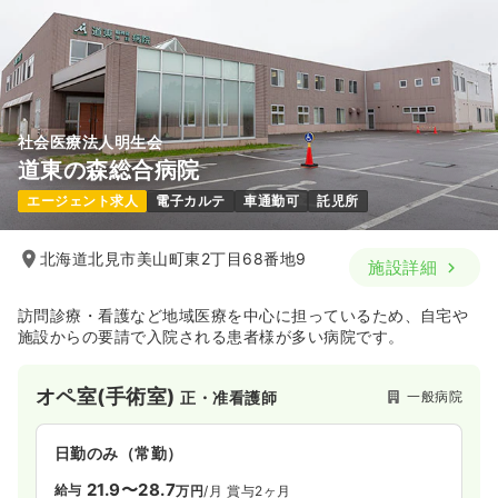
社会医療法人明生会
道東の森総合病院
エージェント求人
電子カルテ
車通勤可
託児所
北海道北見市美山町東2丁目68番地9
施設詳細
訪問診療・看護など地域医療を中心に担っているため、自宅や
施設からの要請で入院される患者様が多い病院です。
オペ室(手術室)
一般病院
正・准看護師
日勤のみ（常勤）
21.9〜28.7
給与
万円
/月
賞与2ヶ月