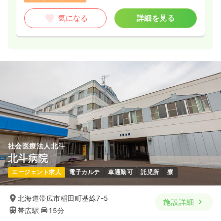
気になる
詳細を見る
社会医療法人北斗
北斗病院
エージェント求人
電子カルテ
車通勤可
託児所
寮
北海道帯広市稲田町基線7-5
施設詳細
帯広駅
15分