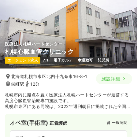
医療法人札幌ハートセンター
札幌心臓血管クリニック
エージェント求人
7:1
電子カルテ
車通勤可
託児所
北海道札幌市東区北四十九条東16-8-1
施設詳細
栄町駅
12分
札幌市内に拠点を置く医療法人札幌ハートセンターが運営する
高度心臓血管治療専門施設です。
札幌市東区にある同院は、2022年週刊朝日に掲載された全国心
カテ件数ランキングにて、道内トップ2578件超の実績を残し、
全国2位にランクインするなど循環器＆心外領域でトップクラス
オペ室(手術室)
一般病院
正看護師
の実績を誇る病院です。