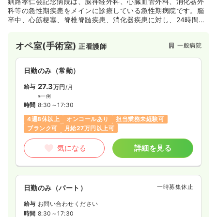
釧路孝仁会記念病院は、脳神経外科、心臓血管外科、消化器外
科等の急性期疾患をメインに診療している急性期病院です。脳
卒中、心筋梗塞、脊椎脊髄疾患、消化器疾患に対し、24時間い
つでも手術等対応出来る体制と整えています。また、ドクター
ヘリの運行もしており、道東エリアを代表する総合病院です。
オペ室(手術室)
一般病院
正看護師
日勤のみ（常勤）
27.3
給与
万円
/月
※一例
時間
8:30～17:30
4週8休以上
オンコールあり
担当業務未経験可
ブランク可
月給27万円以上可
気になる
詳細を見る
一時募集休止
日勤のみ（パート）
給与
お問い合わせください
時間
8:30～17:30