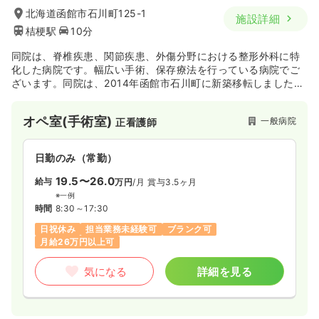
北海道函館市石川町125-1
施設詳細
桔梗駅
10分
同院は、脊椎疾患、関節疾患、外傷分野における整形外科に特
化した病院です。幅広い手術、保存療法を行っている病院でご
ざいます。同院は、2014年函館市石川町に新築移転しました。
外来、病棟機能だけではなく、在宅部門も持っています。
オペ室(手術室)
一般病院
正看護師
日勤のみ（常勤）
19.5〜26.0
給与
万円
/月
賞与3.5ヶ月
※一例
時間
8:30～17:30
日祝休み
担当業務未経験可
ブランク可
月給26万円以上可
気になる
詳細を見る