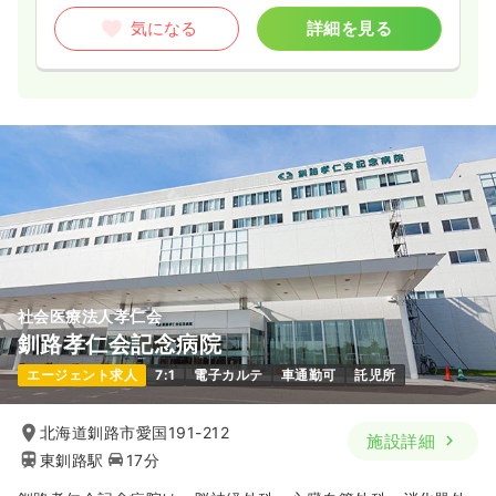
気になる
詳細を見る
社会医療法人孝仁会
釧路孝仁会記念病院
エージェント求人
7:1
電子カルテ
車通勤可
託児所
北海道釧路市愛国191-212
施設詳細
東釧路駅
17分