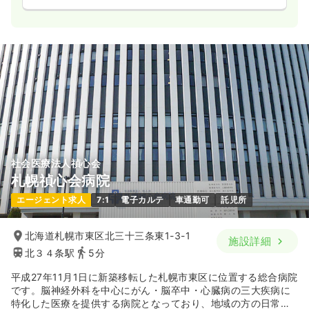
社会医療法人禎心会
札幌禎心会病院
エージェント求人
7:1
電子カルテ
車通勤可
託児所
北海道札幌市東区北三十三条東1-3-1
施設詳細
北３４条駅
5分
平成27年11月1日に新築移転した札幌市東区に位置する総合病院
です。脳神経外科を中心にがん・脳卒中・心臓病の三大疾病に
特化した医療を提供する病院となっており、地域の方の日常生