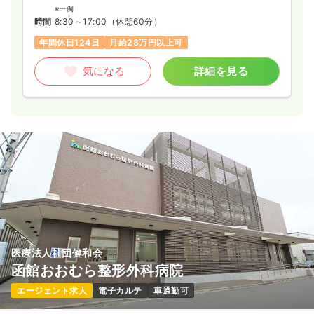
※一例
時間
8:30～17:00
（休憩60分）
年間休日124日
月給28万円以上可
気になる
詳細を見る
医療法人社団健和会
函館おおむら整形外科病院
エージェント求人
電子カルテ
車通勤可