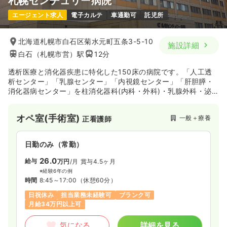
札幌センチュリー病院
エージェント求人
電子カルテ
車通勤可
託児所
北海道札幌市白石区菊水元町五条3-5-10
施設詳細
白石（札幌市営）駅
12分
透析医療と消化器疾患に特化した150床の病院です。「人工透
析センター」「乳腺センター」「内視鏡センター」「肝胆膵・
消化器病センター」を柱消化器科(内科・外科)・乳腺外科・泌
尿器科・整形外科・循環器内科の診療を行なっています！透析
センターでは入院を必要とする重篤な透析患者さまを、全道か
オペ室(手術室)
一般＋療養
正看護師
ら積極的に受け容れています。また消化器の治療に関しまして
は、平成19年1月1日に日本消化器病学会の認定施設（北海道大
学病院関連施設）に認定されており最先端の治療を患者さまに
日勤のみ（常勤）
提供しています。
26.0
給与
万円
/月
賞与4.5ヶ月
※経験6年の例
時間
8:45～17:00
（休憩60分）
日祝休み
担当業務未経験可
ブランク可
月給34万円以上可
気になる
詳細を見る