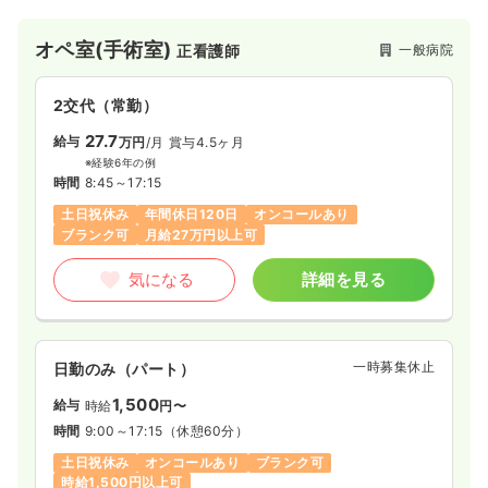
活に近い距離で救急医療を展開してます。また、予防医療にも
力をいれており健康診断や保健指導を中心に皆様の健康を守る
オペ室(手術室)
一般病院
正看護師
機能を有してます。さらに禎心会グループでは病院、介護、訪
問看護ステーションなどがあり、広く医療を提供しておりま
す。法人全体で良質な医療や介護を提供し、地域社会の発展や
2交代（常勤）
繁栄に貢献しております。
27.7
給与
万円
/月
賞与4.5ヶ月
※経験6年の例
時間
8:45～17:15
土日祝休み
年間休日120日
オンコールあり
ブランク可
月給27万円以上可
気になる
詳細を見る
一時募集休止
日勤のみ（パート）
1,500
給与
時給
円〜
時間
9:00～17:15
（休憩60分）
土日祝休み
オンコールあり
ブランク可
時給1,500円以上可