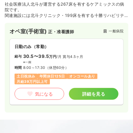
社会医療法人北斗が運営する267床を有するケアミックスの病
院です。
関連施設には北斗クリニック・199床を有する十勝リハビリテ
ーションセンター・サ高住「あやとり」・老健「かけはし」な
どがございます！
オペ室(手術室)
一般病院
正・准看護師
日勤のみ（常勤）
30.5〜39.5
給与
万円
/月
賞与4.5ヶ月
※一例
時間
8:00～17:30
（休憩60分）
土日祝休み
年間休日125日
オンコールあり
月給39万円以上可
気になる
詳細を見る