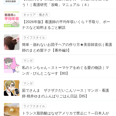
う！｜看護研究「攻略」マニュアル（４）
キャリア・働き方
【2026年版】看護師の平均年収いくら？手取り、ボー
ナスなど給料まるごと解説
ライフスタイル
簡単・崩れないお団子ヘアの作り方★美容師直伝 | 看護
師のまとめ髪テク【番外編3】
マンガ
私のトンちゃん～ストーマケアをめぐる愛の物語｜マ
ンガ・ぴんとこなーす【80】
マンガ
茹でさんま ザクザクだいこんソース｜マンガ・看護
師 桃井ゆまのふんばりごはん日誌【85】
ライフスタイル
トランス脂肪酸はなぜアメリカで禁止に？―日本人が