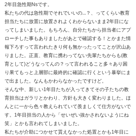
2年目急性期Nsです。
私たちの代は急性期でそれでいいの...？、ってくらい教育
担当たちに放置に放置されよくわからないまま2年目にな
ってしまいました。もちろん、自分たちから担当者にアプ
ローチした事もありましたがあとで確認する！とかまた情
報下ろすって言われたきり何も無かったってことが沢山あ
りました。正直、教育に携わってない先輩たちからも(教
育として)どうなってんの？って言われること多々あり困
り果てもっと上層部に最終的に確認に行くという暴挙にま
で出ました。なんもかわらなかったですけど。
そんな中、新しい1年目たちが入ってきてその子たちの教
育担当はガラリとかわり、方針も大きく変わりました。ほ
んとに一から色々教えられていて羨ましくて仕方がないで
す。1年目担当の人から「せいぜい抜かされないようにね
笑」とかも言われてしまいました。
私たちが介助につかせて貰えなかった処置とかも1年目に