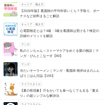
キャリア・働き方
【2026年版】看護師の平均年収いくら？手取り、ボー
ナスなど給料まるごと解説
キャリア・働き方
心電図検定とは？4級・3級を看護師は受ける？検定の
詳細やメリットを解説
マンガ
私のトンちゃん～ストーマケアをめぐる愛の物語｜マ
ンガ・ぴんとこなーす【80】
マンガ
冷たいそーラーメン｜マンガ・看護師 桃井ゆまのふん
ばりごはん日誌【105】
ライフスタイル
【夏の怪現象】汗をかいても食べなくても太る『夏太
り』の超シンプルな解決法
ライフスタイル