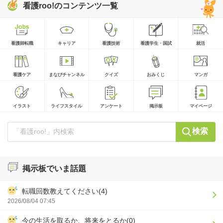
看護roo!のコンテンツ一覧
看護師転職
キャリア
看護技術
看護学生・国試
就活
看護ケア
まなびチャンネル
クイズ
おみくじ
マンガ
イラスト
ライフスタイル
アンケート
掲示板
マイページ
検索
掲示板でいま話題
転職回数教えてください(4)
2026/08/04 07:45
今の生活を取るか、将来をとるか(0)