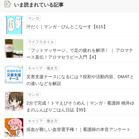
いま読まれている記事
マンガ
汗だく｜マンガ・ぴんとこなーす【615】
ライフスタイル
「フットマッサージ」で足の疲れを解消！ ｜ アロマナ
ース直伝！アロマセラピー入門【4】
キャリア・働き方
災害支援ナースになるには？役割や活動内容、DMATと
の違いなどを解説
マンガ
2分で完成！トマえびそうめん｜マンガ・看護師 桃井ゆ
まのふんばりごはん日誌【99】
キャリア・働き方
採血が難しい血管選手権！｜看護師の本音アンケート