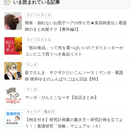
いま読まれている記事
ライフスタイル
簡単・崩れないお団子ヘアの作り方★美容師直伝 | 看護
師のまとめ髪テク【番外編3】
ライフスタイル
「低GI食品」って何を選べばいいの？ダイエッターが
コンビニで買うべき食品リスト
マンガ
茹でさんま ザクザクだいこんソース｜マンガ・看護
師 桃井ゆまのふんばりごはん日誌【85】
マンガ
マンガ・ぴんとこなーす【全話まとめ】
キャリア・働き方
【例文付き】研究計画書の書き方～研究計画を立てよ
う！｜看護研究「攻略」マニュアル（４）