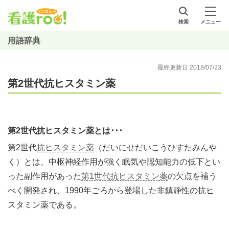
検索
メニュー
用語辞典
最終更新日 2018/07/23
第2世代抗ヒスタミン薬
第2世代抗ヒスタミン薬とは･･･
第2世代
抗ヒスタミン薬
（だいにせだいこうひすたみんや
く）とは、中枢神経作用が強く眠気や認知能力の低下とい
った副作用があった
第1世代抗ヒスタミン薬
の欠点を補う
べく開発され、1990年ごろから登場した非鎮静性の抗ヒ
スタミン薬である。