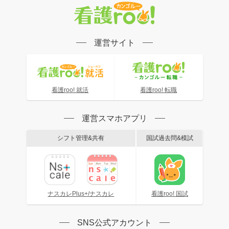
運営サイト
看護roo! 就活
看護roo! 転職
運営スマホアプリ
シフト管理&共有
国試過去問&模試
ナスカレPlus+/ナスカレ
看護roo! 国試
SNS公式アカウント