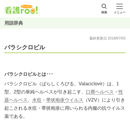
検索
メニュー
用語辞典
最終更新日 2018/07/03
バラシクロビル
バラシクロビルとは･･･
バラシクロビル（ばらしくろびる、Valaciclovir）は、1
型、2型の単純ヘルペスが引き起こす、
口唇ヘルペス
・
性
器ヘルペス
、
水痘
・
帯状疱疹
ウイルス
（VZV）により引き
起こされる水痘・帯状疱疹に用いられる内服の抗ウイルス
薬である。