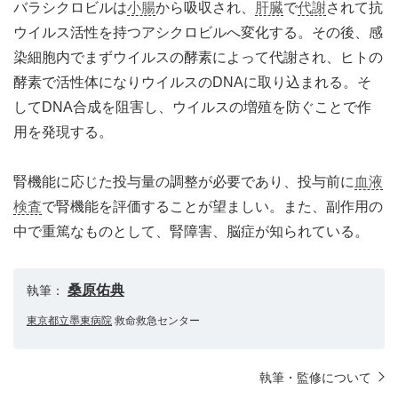
バラシクロビルは
小腸
から吸収され、
肝臓
で
代謝
されて抗
ウイルス活性を持つアシクロビルへ変化する。その後、感
染細胞内でまずウイルスの酵素によって代謝され、ヒトの
酵素で活性体になりウイルスのDNAに取り込まれる。そ
してDNA合成を阻害し、ウイルスの増殖を防ぐことで作
用を発現する。
腎機能に応じた投与量の調整が必要であり、投与前に
血液
検査
で腎機能を評価することが望ましい。また、副作用の
中で重篤なものとして、腎障害、脳症が知られている。
桑原佑典
執筆：
東京都立墨東病院
救命救急センター
執筆・監修について