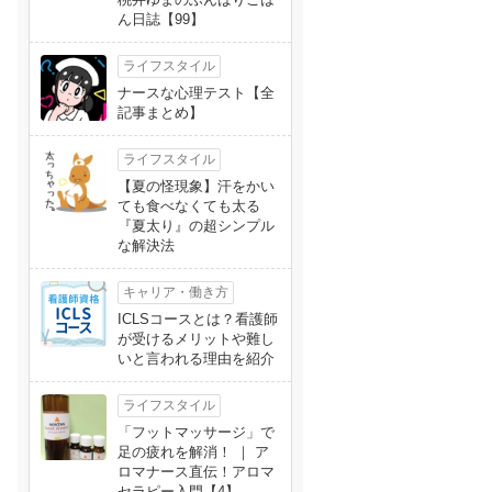
ん日誌【99】
ライフスタイル
ナースな心理テスト【全
記事まとめ】
ライフスタイル
【夏の怪現象】汗をかい
ても食べなくても太る
『夏太り』の超シンプル
な解決法
キャリア・働き方
ICLSコースとは？看護師
が受けるメリットや難し
いと言われる理由を紹介
ライフスタイル
「フットマッサージ」で
足の疲れを解消！ ｜ ア
ロマナース直伝！アロマ
セラピー入門【4】