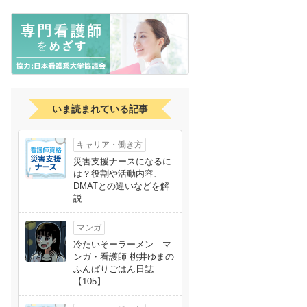
いま読まれている記事
キャリア・働き方
災害支援ナースになるに
は？役割や活動内容、
DMATとの違いなどを解
説
マンガ
冷たいそーラーメン｜マ
ンガ・看護師 桃井ゆまの
ふんばりごはん日誌
【105】