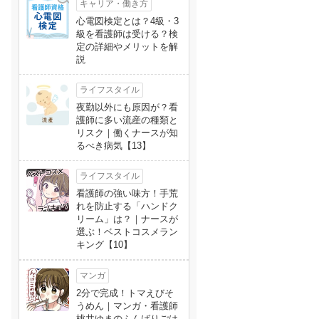
キャリア・働き方
心電図検定とは？4級・3
級を看護師は受ける？検
定の詳細やメリットを解
説
ライフスタイル
夜勤以外にも原因が？看
護師に多い流産の種類と
リスク｜働くナースが知
るべき病気【13】
ライフスタイル
看護師の強い味方！手荒
れを防止する「ハンドク
リーム」は？｜ナースが
選ぶ！ベストコスメラン
キング【10】
マンガ
2分で完成！トマえびそ
うめん｜マンガ・看護師
桃井ゆまのふんばりごは