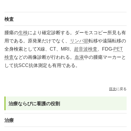
検査
腫瘍の
生検
により確定診断する。ダーモスコピー所見も有
用である。原発巣だけでなく、
リンパ節
転移や遠隔転移の
全身検索としてX線、CT、MRI、
超音波検査
、FDG-
PET
検査
などの画像診断が行われる。
血液
中の腫瘍マーカーと
して抗SCC抗体測定も有用である。
目次
に戻る
治療ならびに看護の役割
治療