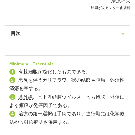
清原祥夫
静岡がんセンター皮膚科
目次
Minimum Essentials
有棘細胞が癌化したものである。
1
悪臭を伴うカリフラワー状の結節や
腫瘤
、難治性
2
潰瘍を呈する。
紫外線
、ヒト乳頭腫ウイルス、ヒ素摂取、外傷に
3
よる瘢痕が発癌因子である。
治療の第一選択は手術であり、進行期には化学療
4
法や
放射線
療法も併用する。