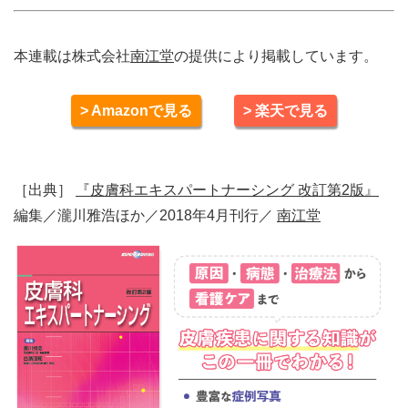
本連載は株式会社
南江堂
の提供により掲載しています。
> Amazonで見る
> 楽天で見る
［出典］
『皮膚科エキスパートナーシング 改訂第2版』
編集／瀧川雅浩ほか／2018年4月刊行／
南江堂