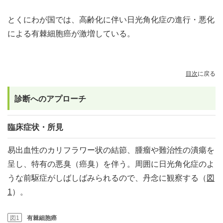
とくにわが国では、高齢化に伴い日光角化症の進行・悪化
による有棘細胞癌が激増している。
目次
に戻る
診断へのアプローチ
臨床症状・所見
易出血性のカリフラワー状の結節、腫瘤や難治性の潰瘍を
呈し、特有の悪臭（癌臭）を伴う。周囲に日光角化症のよ
うな前駆症がしばしばみられるので、丹念に観察する（
図
1
）。
図1
有棘細胞癌