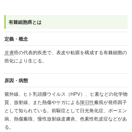
有棘細胞癌とは
定義・概念
皮膚
癌の代表的疾患で、表皮や粘膜を構成する有棘細胞の
癌化により生じる。
原因・病態
紫外線、ヒト乳頭腫ウイルス（HPV）、ヒ素などの化学物
質、放射線、また熱傷やケガによる
陳旧性
瘢痕が発癌因子
として知られている。前駆症として日光角化症、ボーエン
病、熱傷瘢痕、慢性放射線皮膚炎、色素性乾皮症などがあ
る。