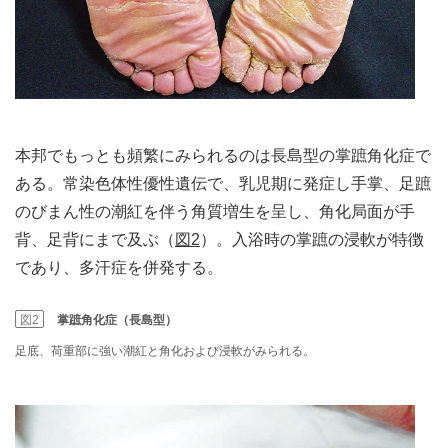
本邦でもっとも頻繁にみられるのは長島型の掌蹠角化症で
ある。常染色体性優性遺伝で、乳児期に発症し手掌、足蹠
のびまん性の潮紅を伴う角質増生を呈し、角化局面が手
背、足背にまで及ぶ（
図2
）。入浴時の掌蹠の浸軟が特徴
であり、多汗症を併発する。
図2
掌蹠角化症（長島型）
足底、荷重部に強い潮紅と角化および浸軟がみられる。