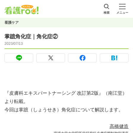
検索
メニュー
看護ケア
掌蹠角化症｜角化症②
2023/07/13
『皮膚科エキスパートナーシング 改訂第2版』（南江堂）
より転載。
今回は掌蹠（しょうせき）角化症について解説します。
高橋健造