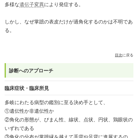
多様な
遺伝子変異
により発症する。
しかし、なぜ掌蹠の表皮だけが過角化するのかは不明であ
る。
目次
に戻る
診断へのアプローチ
臨床症状・臨床所見
多岐にわたる病型の鑑別に至る決め手として、
①遺伝性か非遺伝性か
②角化の形態が、びまん性、線状、点状、円状、鶏眼状の
いずれである
③角化の分布が掌蹠縁を越えて手背や足背に進展するの