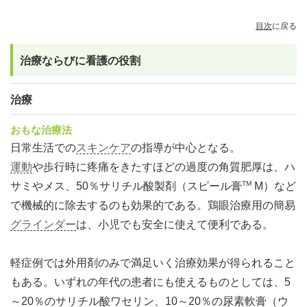
目次
に戻る
治療ならびに看護の役割
治療
おもな治療法
日常生活での
スキンケア
の指導が中心となる。
運動
や歩行時に疼痛をきたすほどの過度の角質肥厚は、ハ
TM
サミやメス、50％サリチル酸製剤（スピール膏
M）など
で機械的に除去するのも効果的である。鶏眼治療用の簡易
グラインダー
は、小児でも安全に使えて便利である。
軽症例では外用剤のみで満足いく治療効果が得られること
もある。いずれの年代の患者にも使えるものとしては、5
～20％のサリチル酸ワセリン、10～20％の尿素軟膏（ウ