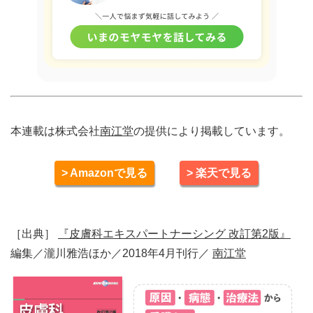
本連載は株式会社
南江堂
の提供により掲載しています。
> Amazonで見る
> 楽天で見る
［出典］
『皮膚科エキスパートナーシング 改訂第2版』
編集／瀧川雅浩ほか／2018年4月刊行／
南江堂