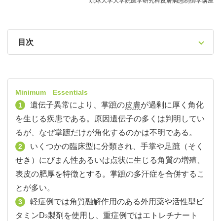
琉球大学大学院医学研究科皮膚病態制御学講座
目次
Minimum Essentials
遺伝子異常により、掌蹠の
皮膚
が過剰に厚く角化
1
を生じる疾患である。原因遺伝子の多くは判明してい
るが、なぜ掌蹠だけが角化するのかは不明である。
いくつかの臨床型に分類され、手掌や足蹠（そく
2
せき）にびまん性あるいは点状に生じる角質の増殖、
表皮の肥厚を特徴とする。掌蹠の多汗症を合併するこ
とが多い。
軽症例では角質融解作用のある外用薬や活性型ビ
3
タミンD
製剤を使用し、重症例ではエトレチナート
3