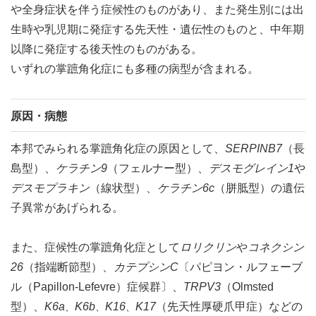
や全身症状を伴う症候性のものがあり、また発生別には出
生時や乳児期に発症する先天性・遺伝性のものと、中年期
以降に発症する後天性のものがある。
いずれの掌蹠角化症にも多種の病型が含まれる。
原因・病態
本邦でみられる掌蹠角化症の原因として、
SERPINB7
（長
島型）、
ケラチン9
（フェルナー型）、
デスモグレイン1
や
デスモプラキン
（線状型）、
ケラチン6c
（胼胝型）の遺伝
子異常があげられる。
また、症候性の掌蹠角化症として
ロリクリン
や
コネクシン
26
（指端断節型）、
カテプシンC
〔パピヨン・ルフェーブ
ル（Papillon-Lefevre）症候群〕、
TRPV3
（Olmsted
型）、
K6a
K6b
K16
K17
（先天性厚硬爪甲症）などの
、
、
、