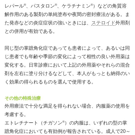
®
®
®
レパール
、パスタロン
、ケラチナミン
）などの角質溶
解作用のある製剤の単純塗布や夜間の密封療法がある。ま
た発赤などの炎症症状の強いときには、
ステロイド
外用剤
との併用が有効である。
同じ型の掌蹠角化症であっても患者によって、あるいは同
じ患者でも年齢や季節の変化によって相性の良い外用薬は
変化する。日常診療において上記の外用薬やそれらの混合
剤を左右に塗り分けるなどして、本人がもっとも納得のい
く効果の得られるものを選んで使用する。
その他の特殊治療
外用療法で十分な満足を得られない場合、内服薬の使用を
考慮する。
®
エトレチナート（チガソン
）の内服は、いずれの型の掌
蹠角化症においても有効例が報告されている。成人で20～