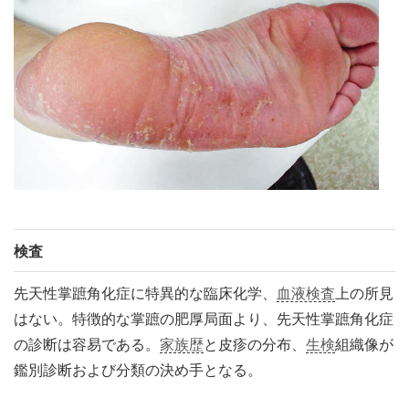
検査
先天性掌蹠角化症に特異的な臨床化学、
血液検査
上の所見
はない。特徴的な掌蹠の肥厚局面より、先天性掌蹠角化症
の診断は容易である。
家族歴
と皮疹の分布、
生検
組織像が
鑑別診断および分類の決め手となる。