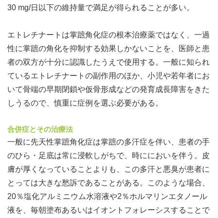
30 mg/日以下の維持量で満足が得られることが多い。
エトレチナートは掌蹠角化症の根本治療薬ではなく、一過
性に掌蹠の角化を抑制する効果しかないことを、医師と患
者の双方が十分に認識したうえで使用する。一般に知られ
ているエトレチナートの副作用のほか、小児や若年者にお
いて骨端の早期閉鎖や仮骨形成などの発育成長障害をきた
しうるので、慎重に症例を選ぶ必要がある。
合併症とその治療法
一般に先天性掌蹠角化症は掌蹠の多汗症を伴い、患者の手
のひら・足底は常に浸軟しがちで、時ににおいを伴う。皮
膚が厚くなっていることよりも、この多汗と悪臭が患者に
とっては大きな愁訴であることがある。このような場合、
20％塩化アルミニウム水溶液や2％ホルマリンエタノール
液を、毎朝塗布あるいはイオントフォレーシスすることで