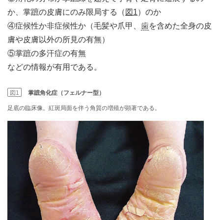
か、掌蹠の皮膚にのみ限局する（
図1
）のか
④症候性か非症候性か（毛髪や爪甲、
歯
を含めた全身の皮
膚や皮膚以外の所見の有無）
⑤掌蹠の多汗症の有無
などの情報が有用である。
図1
掌蹠角化症（フェルナー型）
足底の臨床像。紅斑局面を伴う角質の増殖が顕著である。