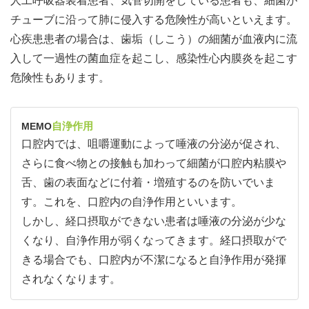
人工呼吸器装着患者、気管切開をしている患者も、細菌が
チューブに沿って肺に侵入する危険性が高いといえます。
心疾患患者の場合は、歯垢（しこう）の細菌が血液内に流
入して一過性の菌血症を起こし、感染性心内膜炎を起こす
危険性もあります。
自浄作用
MEMO
口腔内では、咀嚼運動によって唾液の分泌が促され、
さらに食べ物との接触も加わって細菌が口腔内粘膜や
舌、歯の表面などに付着・増殖するのを防いでいま
す。これを、口腔内の自浄作用といいます。
しかし、経口摂取ができない患者は唾液の分泌が少な
くなり、自浄作用が弱くなってきます。経口摂取がで
きる場合でも、口腔内が不潔になると自浄作用が発揮
されなくなります。