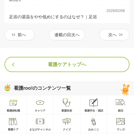
2026/02/06
足浴の湯温をやや低めにするのはなぜ？｜足浴
前へ
連載の目次へ
次へ
看護ケアトップへ
看護roo!のコンテンツ一覧
看護師転職
キャリア
看護技術
看護学生・国試
就活
看護ケア
まなびチャンネル
クイズ
おみくじ
マンガ