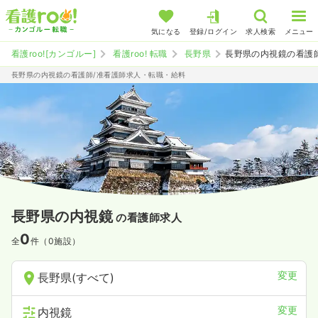
気になる
登録/ログイン
求人検索
メニュー
看護roo![カンゴルー]
看護roo! 転職
長野県
長野県の内視鏡の看護
長野県の内視鏡の看護師/准看護師求人・転職・給料
長野県の内視鏡
の看護師求人
0
全
件（0施設）
変更
長野県(すべて)
変更
内視鏡