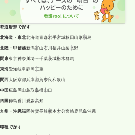
都道府県で探す
北海道・東北
北海道
青森
岩手
宮城
秋田
山形
福島
北陸・甲信越
新潟
富山
石川
福井
山梨
長野
関東
東京
神奈川
埼玉
千葉
茨城
栃木
群馬
東海
愛知
岐阜
静岡
三重
関西
大阪
京都
兵庫
滋賀
奈良
和歌山
中国
広島
岡山
鳥取
島根
山口
四国
徳島
香川
愛媛
高知
九州・沖縄
福岡
佐賀
長崎
熊本
大分
宮崎
鹿児島
沖縄
職種で探す