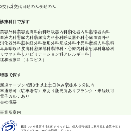
2交代
3交代
日勤のみ
夜勤のみ
診療科目で探す
美容外科
美容皮膚科
内科
呼吸器内科
消化器内科
循環器内科
血液内科
腎臓内科
糖尿病内科
外科
呼吸器外科
心臓血管外科
消化器外科
脳神経外科
整形外科
形成外科
小児科
産婦人科
眼科
耳鼻咽喉科
皮膚科
泌尿器科
精神科・心療内科
放射線科
麻酔科
リウマチ科
リハビリテーション科
アレルギー科
緩和医療科（ホスピス）
特徴で探す
新規オープン
4週8休以上
土日休み
駅徒歩５分以内
車通勤可（駐車場有）
寮あり
託児所あり
ブランク・未経験可
電子カルテあり
会社概要
事業所案内
看護roo!を運営する(株)クイックは、個人情報保護に取り組む企業を示す
プライバシーマークを取得しています。