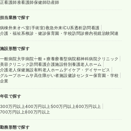
正看護師
准看護師
保健師
助産師
担当業務で探す
病棟
外来
オペ室(手術室)
救急外来
ICU系
透析
訪問看護
介護・福祉系
検診・健診
保育園・学校
訪問診療
内視鏡
治験関連
施設形態で探す
一般病院
大学病院
一般＋療養
療養型病院
精神科病院
クリニック
美容クリニック
訪問看護
介護施設
特別養護老人ホーム
介護老人保健施設
有料老人ホーム
デイケア・デイサービス
グループホーム
サ高住
障がい者施設
健診センター
保育園・学校
企業
年収で探す
300万円以上
400万円以上
500万円以上
600万円以上
700万円以上
800万円以上
勤務形態で探す