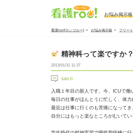
お悩み掲示板
看護roo![カンゴルー]
お悩み掲示板
フリー
精神科って楽ですか
2013/01/31 11:37
sao.ri
入職１年目の新人です。今、ICUで働
毎日の仕事がほんとうに忙しく、体力
最近は仕事に行くのも苦痛になってき
自分にはもっと楽なところがむいてい
学生時代の精神実習で慢性期病棟に行