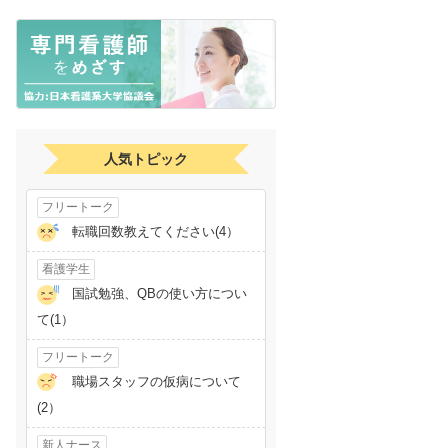
人気トピック
フリートーク
転職回数教えてください(4）
看護学生
国試勉強、QBの使い方につい
て(1）
フリートーク
職場スタッフの仮病について
(2）
新人ナース