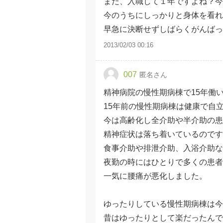
まだ、入職して１年ですよね？今
今のうちにしっかりと身体を看れ
早急に決断せずしばらくがんばっ
2013/02/03 00:16
007
匿名さん
精神病院の慢性期病棟で15年働
15年前の慢性期病棟は健康で自
今は高齢化し全介助や半介助の患
精神症状は落ち着いているのです
食事介助や排泄介助、入浴介助な
夜勤の時にはひとりで多くの患者
一気に腰痛が悪化しました。
ゆったりしている慢性期病棟は
昔はゆったりとして楽だったんで