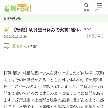
検索
メニュー
お悩み掲示板
【転職】明け翌日休みで実質2連休←???
2026/06/12 13:29
3年目ナース
匿名さん
(学生)
転職活動中結構理想の求人を見つけましたが休暇欄に夜勤
明けはその日勤務が入ることも翌日は休みのなで実質2連
休!!!とアピールのように書かれていました。当日0時～9時
間まで働いているのに休日のように扱うことに疑問があり
ます。採用担当？上層部と現場の認識に差があるように感
じて少し不安です。上層部との認識の差がない企業なんて