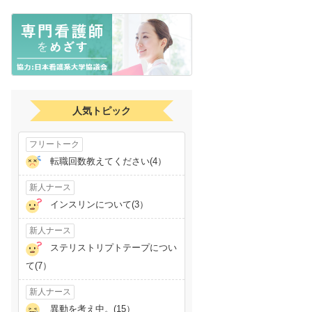
人気トピック
フリートーク
転職回数教えてください(4）
新人ナース
インスリンについて(3）
新人ナース
ステリストリプトテープについ
て(7）
新人ナース
異動を考え中。(15）