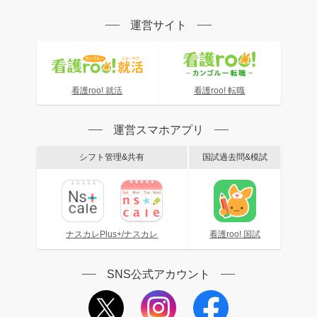
運営サイト
看護roo! 就活
看護roo! 転職
運営スマホアプリ
シフト管理&共有
国試過去問&模試
ナスカレPlus+/ナスカレ
看護roo! 国試
SNS公式アカウント