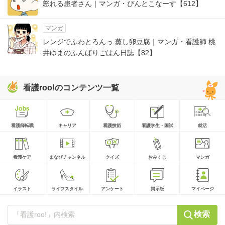
怒れる患者さん｜マンガ・ぴんとこなーす【612】
マンガ
レンジでふわとろんっ 蒸し卵豆腐｜マンガ・看護師 桃
井ゆまのふんばりごはん日誌【82】
看護roo!のコンテンツ一覧
看護師転職
キャリア
看護技術
看護学生・国試
就活
看護ケア
まなびチャンネル
クイズ
おみくじ
マンガ
イラスト
ライフスタイル
アンケート
掲示板
マイページ
検索