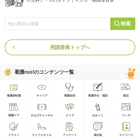
小児科ナースのタイプ｜マンガ・病院珍百景
検索
用語辞典トップへ
看護roo!のコンテンツ一覧
看護師転職
キャリア
看護技術
看護学生・国試
就活
看護ケア
まなびチャンネル
クイズ
おみくじ
マンガ
イラスト
ライフスタイル
アンケート
掲示板
マイページ