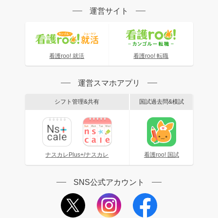
運営サイト
看護roo! 就活
看護roo! 転職
運営スマホアプリ
シフト管理&共有
国試過去問&模試
ナスカレPlus+/ナスカレ
看護roo! 国試
SNS公式アカウント