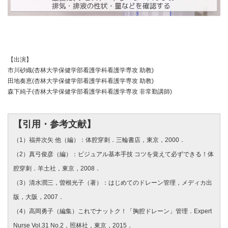
【出演】
市川砂織(杏林大学保健学部看護学科看護学専攻 助教)
田地奏恵(杏林大学保健学部看護学科看護学専攻 助教)
森下純子(杏林大学保健学部看護学科看護学専攻 非常勤講師)
【引用・参考文献】
（1）福井次矢 他（編）：体腔穿刺．三輪書店，東京，2000．
（2）真弓俊彦（編）：ビジュアル基本手技 コツを覚えて必ずできる！体
腔穿刺．羊土社，東京，2008．
（3）清水潤三，曽根光子（著）：はじめてのドレーン管理，メディカ出
版，大阪，2007．
（4）高岡勇子（編集）これでナットク！「胸腔ドレーン」管理．Expert
Nurse Vol.31 No.2，照林社，東京，2015．