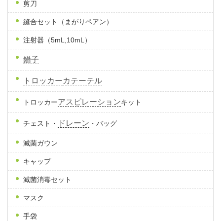
剪刀
縫合セット（まがりペアン）
注射器（5mL,10mL）
鑷子
トロッカー
カテーテル
アスピレーション
トロッカー
キット
ドレーン
チェスト・
・バッグ
滅菌ガウン
キャップ
滅菌消毒セット
マスク
手袋