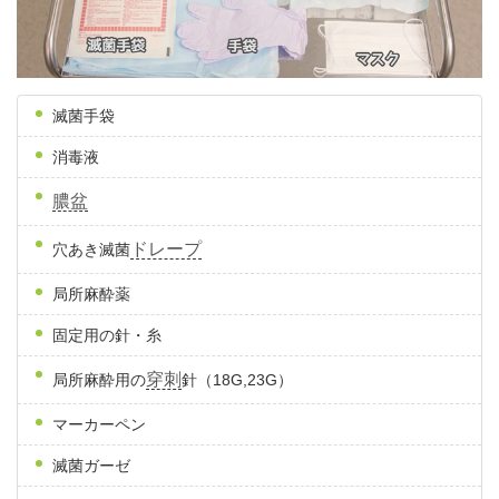
滅菌手袋
消毒液
膿盆
ドレープ
穴あき滅菌
局所麻酔薬
固定用の針・糸
穿刺
局所麻酔用の
針（18G,23G）
マーカーペン
滅菌ガーゼ