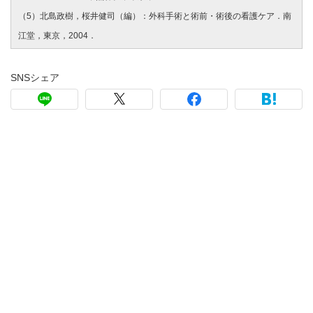
（5）北島政樹，桜井健司（編）：外科手術と術前・術後の看護ケア．南
江堂，東京，2004．
SNSシェア