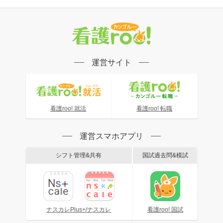
運営サイト
看護roo! 就活
看護roo! 転職
運営スマホアプリ
シフト管理&共有
国試過去問&模試
ナスカレPlus+/ナスカレ
看護roo! 国試