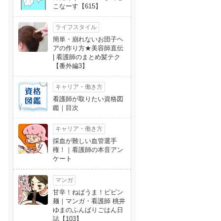
こなーす【615】
ライフスタイル
簡単・崩れないお団子ヘ
アの作り方★美容師直伝
| 看護師のまとめ髪テク
【番外編3】
キャリア・働き方
看護師が取りたい資格図
鑑｜目次
キャリア・働き方
採血が難しい血管選手
権！｜看護師の本音アン
ケート
マンガ
甘辛！ねばうま！ビビン
麺｜マンガ・看護師 桃井
ゆまのふんばりごはん日
誌【103】