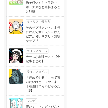
均年収いくら？手取り、
ボーナスなど給料まるご
と解説
キャリア・働き方
そのサプリメント、本当
に飲んで大丈夫？～飲ん
だ方が良いサプリ・無駄
なサプリ
ライフスタイル
ナースな心理テスト【全
記事まとめ】
ライフスタイル
「辞めてやる！」って言
いたいけど…（や～よ）
｜看護師つらハピかるた
【8】
マンガ
汗だく｜マンガ・ぴんと