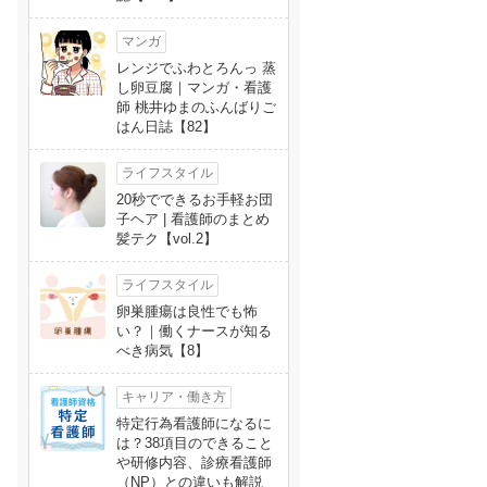
マンガ
レンジでふわとろんっ 蒸
し卵豆腐｜マンガ・看護
師 桃井ゆまのふんばりご
はん日誌【82】
ライフスタイル
20秒でできるお手軽お団
子ヘア | 看護師のまとめ
髪テク【vol.2】
ライフスタイル
卵巣腫瘍は良性でも怖
い？｜働くナースが知る
べき病気【8】
キャリア・働き方
特定行為看護師になるに
は？38項目のできること
や研修内容、診療看護師
（NP）との違いも解説