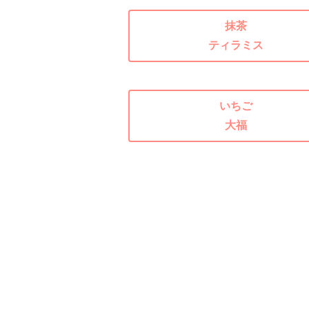
抹茶
ティラミス
いちご
大福