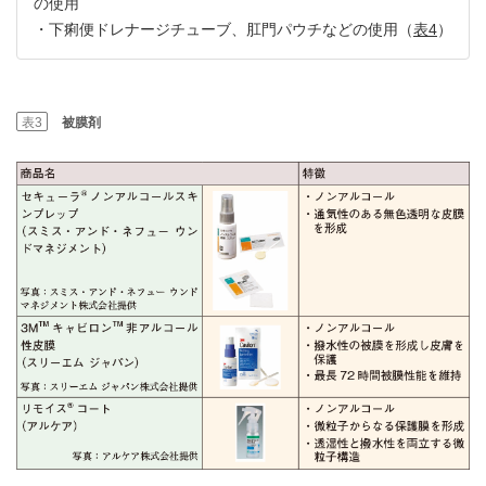
の使用
・下痢便ドレナージチューブ、肛門パウチなどの使用（
表4
）
表3
被膜剤