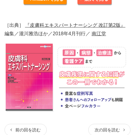
［出典］
『皮膚科エキスパートナーシング 改訂第2版』
編集／瀧川雅浩ほか／2018年4月刊行／
南江堂
前の回を読む
次の回を読む