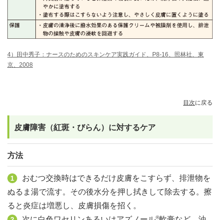
4）田中秀子：ナースのためのスキンケア実践ガイド、P8-16、照林社、東
京、2008
目次
に戻る
皮膚障害（紅斑・びらん）に対するケア
方法
おむつ交換時はできるだけ皮膚をこすらず、排泄物を
1
ぬるま湯で流す。その後水分を押し拭きして除去する。擦
ると炎症は増悪し、皮膚損傷を招く。
®
次に白色ワセリンあるいはアズノール
軟膏など、油
2