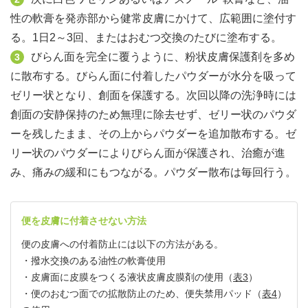
性の軟膏を発赤部から健常皮膚にかけて、広範囲に塗付す
る。1日2～3回、またはおむつ交換のたびに塗布する。
びらん面を完全に覆うように、粉状皮膚保護剤を多め
3
に散布する。びらん面に付着したパウダーが水分を吸って
ゼリー状となり、創面を保護する。次回以降の洗浄時には
創面の安静保持のため無理に除去せず、ゼリー状のパウダ
ーを残したまま、その上からパウダーを追加散布する。ゼ
リー状のパウダーによりびらん面が保護され、治癒が進
み、痛みの緩和にもつながる。パウダー散布は毎回行う。
便を皮膚に付着させない方法
便の皮膚への付着防止には以下の方法がある。
・撥水交換のある油性の軟膏使用
・皮膚面に皮膜をつくる液状皮膚皮膜剤の使用（
表3
）
・便のおむつ面での拡散防止のため、便失禁用パッド（
表4
）