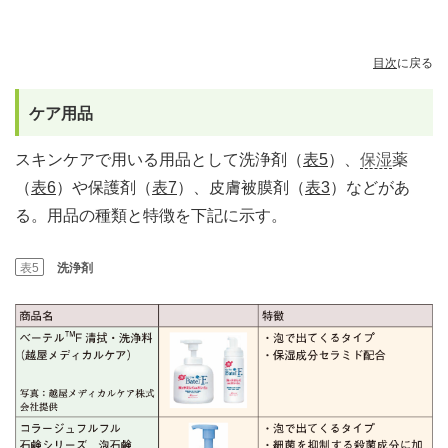
目次
に戻る
ケア用品
スキンケアで用いる用品として洗浄剤（
表5
）、
保湿
薬
（
表6
）や保護剤（
表7
）、皮膚被膜剤（
表3
）などがあ
る。用品の種類と特徴を下記に示す。
表5
洗浄剤