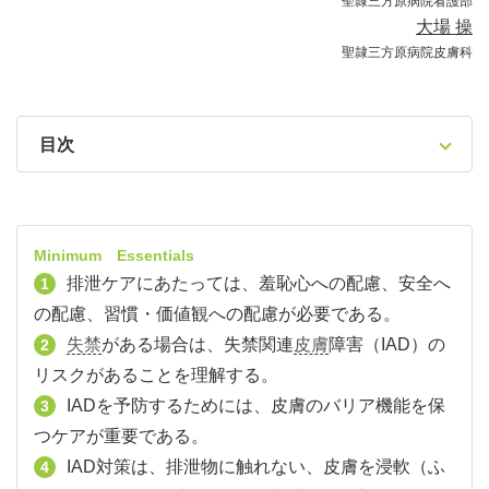
聖隷三方原病院看護部
大場 操
聖隷三方原病院皮膚科
目次
Minimum Essentials
排泄ケアにあたっては、羞恥心への配慮、安全へ
1
の配慮、習慣・価値観への配慮が必要である。
失禁
がある場合は、失禁関連
皮膚
障害（IAD）の
2
リスクがあることを理解する。
IADを予防するためには、皮膚のバリア機能を保
3
つケアが重要である。
IAD対策は、排泄物に触れない、皮膚を浸軟（ふ
4