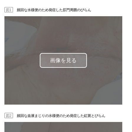
図1
頻回な水様便のため発症した肛門周囲のびらん
画像を見る
図2
頻回な血液まじりの水様便のため発症した紅斑とびらん