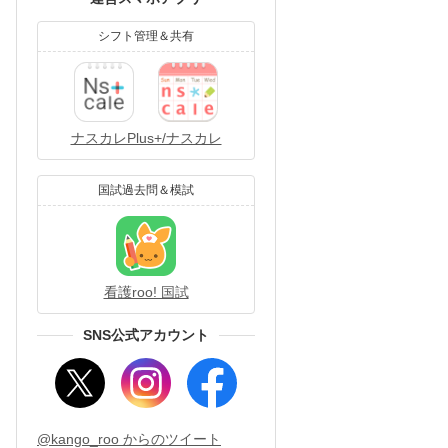
シフト管理＆共有
ナスカレPlus+/ナスカレ
国試過去問＆模試
看護roo! 国試
SNS公式アカウント
@kango_roo からのツイート