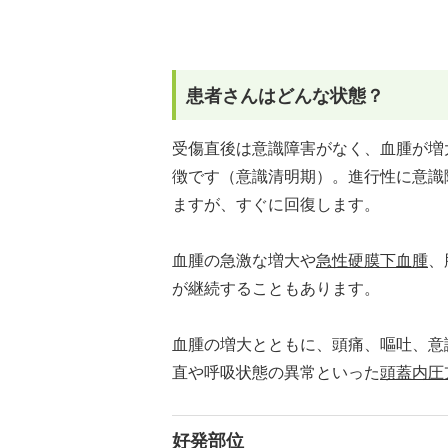
患者さんはどんな状態？
受傷直後は意識障害がなく、血腫が増
徴です（意識清明期）。進行性に意識
ますが、すぐに回復します。
血腫の急激な増大や
急性硬膜下血腫
、
が継続することもあります。
血腫の増大とともに、頭痛、嘔吐、意
直や呼吸状態の異常といった
頭蓋内圧
好発部位