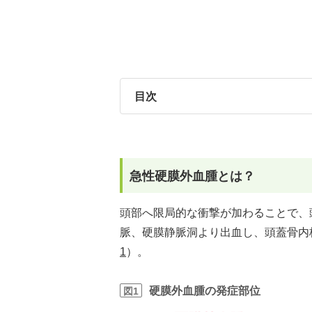
目次
急性硬膜外血腫とは？
頭部へ限局的な衝撃が加わることで、
脈、硬膜静脈洞より出血し、頭蓋骨内
1
）。
硬膜外血腫の発症部位
図1