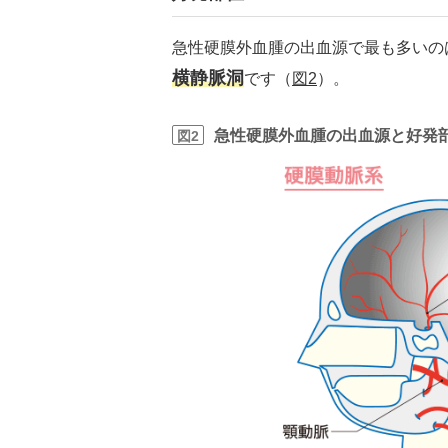
急性硬膜外血腫の出血源で最も多いの
横静脈洞
です（
図2
）。
急性硬膜外血腫の出血源と好発
図2