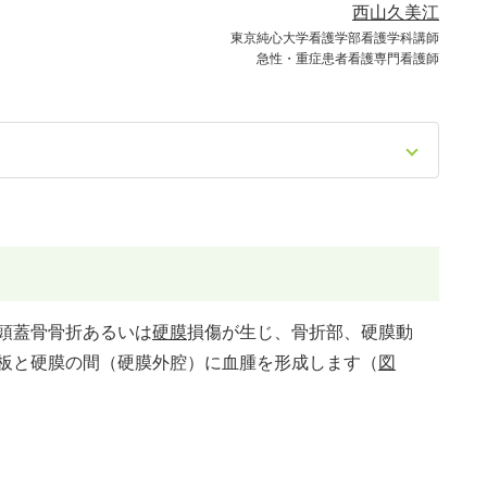
西山久美江
東京純心大学看護学部看護学科講師
急性・重症患者看護専門看護師
頭蓋骨骨折あるいは
硬膜
損傷が生じ、骨折部、硬膜動
板と硬膜の間（硬膜外腔）に血腫を形成します（
図