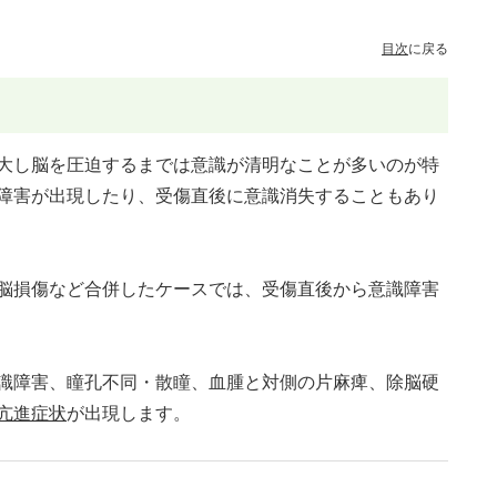
目次
に戻る
大し脳を圧迫するまでは意識が清明なことが多いのが特
障害が出現したり、受傷直後に意識消失することもあり
脳損傷など合併したケースでは、受傷直後から意識障害
識障害、瞳孔不同・散瞳、血腫と対側の片麻痺、除脳硬
亢進症状
が出現します。