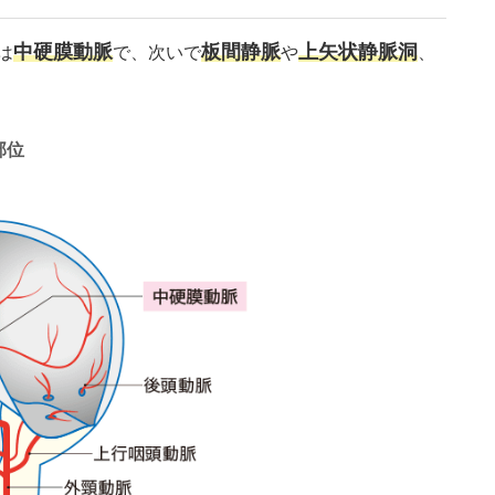
中硬膜動脈
板間静脈
上矢状静脈洞
は
で、次いで
や
、
部位