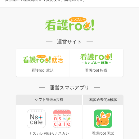
運営サイト
看護roo! 就活
看護roo! 転職
運営スマホアプリ
シフト管理&共有
国試過去問&模試
ナスカレPlus+/ナスカレ
看護roo! 国試