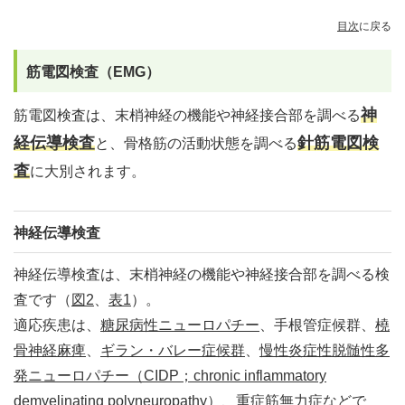
目次
に戻る
筋電図検査（EMG）
神
筋電図検査は、末梢神経の機能や神経接合部を調べる
経伝導検査
針筋電図検
と、骨格筋の活動状態を調べる
査
に大別されます。
神経伝導検査
神経伝導検査は、末梢神経の機能や神経接合部を調べる検
査です（
図2
、
表1
）。
適応疾患は、
糖尿病性ニューロパチー
、手根管症候群、
橈
骨神経麻痺
、
ギラン・バレー症候群
、
慢性炎症性脱髄性多
発ニューロパチー（CIDP；chronic inflammatory
demyelinating polyneuropathy）
、
重症筋無力症
などで