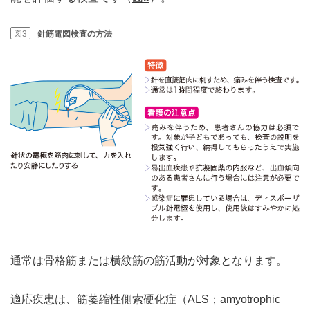
図3
針筋電図検査の方法
通常は骨格筋または横紋筋の筋活動が対象となります。
適応疾患は、
筋萎縮性側索硬化症（ALS；amyotrophic