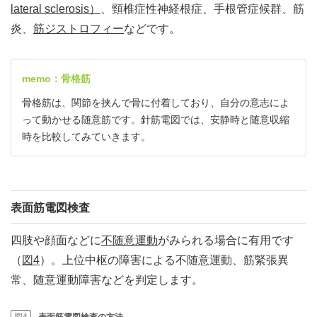
lateral sclerosis）
、頸椎症性神経根症、手根管症候群、筋
炎、
筋ジストロフィー
などです。
memo：骨格筋
骨格筋は、関節を挟んで骨に付着しており、自分の意志によ
って動かせる随意筋です。針筋電図では、安静時と随意収縮
時を比較してみていきます。
表面筋電図検査
四肢や顔面などに
不随意運動
がみられる場合に有用です
（
図4
）。上位中枢の障害による不随意運動、筋緊張異
常、随意運動障害などを判定します。