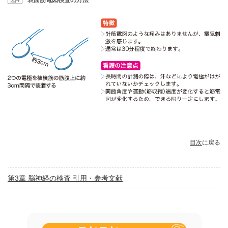
図4
表面筋電図検査の方法
目次
に戻る
第3章 脳神経の検査 引用・参考文献