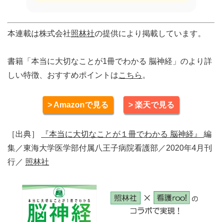
本連載は株式会社
照林社
の提供により掲載しています。
書籍「本当に大切なことが1冊でわかる 脳神経」のより詳
しい特徴、おすすめポイントは
こちら
。
> Amazonで見る
> 楽天で見る
［出典］
『本当に大切なことが１冊でわかる 脳神経』
編
集／東海大学医学部付属八王子病院看護部／2020年4月刊
行／
照林社