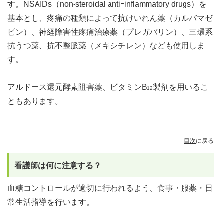
す。NSAIDs（non-steroidal antiｰinflammatory drugs）を
基本とし、疼痛の種類によって抗けいれん薬（カルバマゼ
ピン）、神経障害性疼痛治療薬（プレガバリン）、三環系
抗うつ薬、抗不整脈薬（メキシチレン）なども使用しま
す。
アルドース還元酵素阻害薬、ビタミンB
製剤を用いるこ
12
ともあります。
目次
に戻る
看護師は何に注意する？
血糖コントロールが適切に行われるよう、食事・服薬・日
常生活指導を行います。