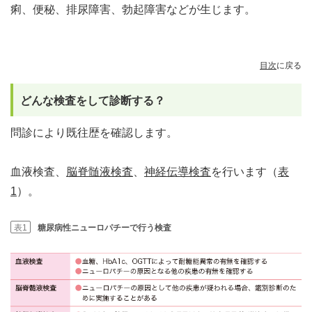
痢、便秘、排尿障害、勃起障害などが生じます。
目次
に戻る
どんな検査をして診断する？
問診により既往歴を確認します。
血液検査、
脳脊髄液検査
、
神経伝導検査
を行います（
表
1
）。
表1
糖尿病性ニューロパチーで行う検査