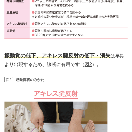
振動覚の低下、アキレス腱反射の低下・消失
は早期
より出現するため、診断に有用です（
図2
）。
図2
感覚障害のみかた