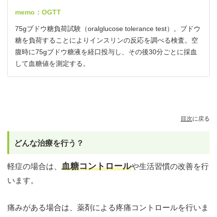
memo：OGTT
75gブドウ糖負荷試験（oralglucose tolerance test）。ブドウ
糖を負荷することによりインスリンの反応を調べる検査。空
腹時に75gブドウ糖液を経口投与し、その後30分ごとに採血
して血糖値を測定する。
目次
に戻る
どんな治療を行う？
血糖コントロール
軽症の場合は、
や生活習慣の改善を行
います。
痛みがある場合は、薬剤による疼痛コントロールを行いま