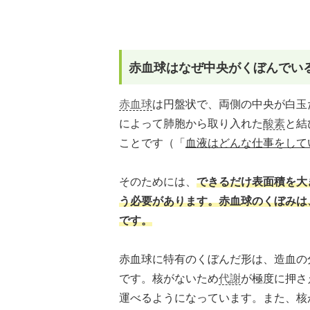
赤血球はなぜ中央がくぼんでい
赤血球
は円盤状で、両側の中央が白玉
によって肺胞から取り入れた
酸素
と結
ことです（「
血液はどんな仕事をして
そのためには、
できるだけ表面積を大
う必要があります。赤血球のくぼみは
です。
赤血球に特有のくぼんだ形は、造血の
です。核がないため
代謝
が極度に押さ
運べるようになっています。また、核