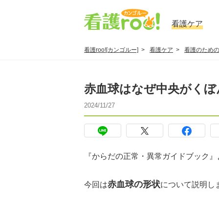
看護ケア
看護roo![カンゴルー]
看護ケア
看護のため
赤血球はなぜ中央がくぼ
2024/11/27
『からだの正常・異常ガイドブック』
赤血球の形状
今回は
について説明し