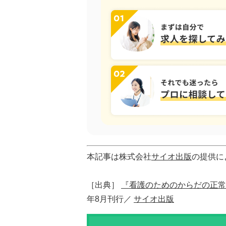
本記事は株式会社
サイオ出版
の提供に
［出典］
『看護のためのからだの正常
年8月刊行／
サイオ出版