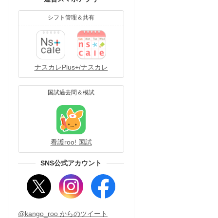
シフト管理＆共有
ナスカレPlus+/ナスカレ
国試過去問＆模試
看護roo! 国試
SNS公式アカウント
@kango_roo からのツイート