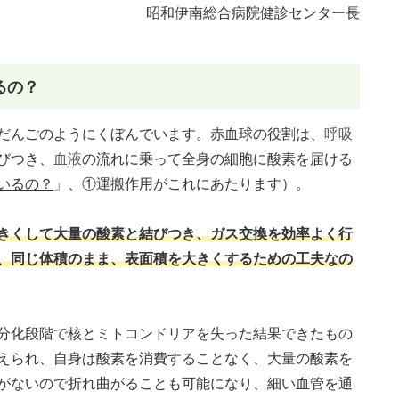
昭和伊南総合病院健診センター長
るの？
だんごのようにくぼんでいます。赤血球の役割は、
呼吸
びつき、
血液
の流れに乗って全身の細胞に酸素を届ける
いるの？
」、①運搬作用がこれにあたります）。
きくして大量の酸素と結びつき、ガス交換を効率よく行
、同じ体積のまま、表面積を大きくするための工夫なの
分化段階で核とミトコンドリアを失った結果できたもの
えられ、自身は酸素を消費することなく、大量の酸素を
がないので折れ曲がることも可能になり、細い血管を通