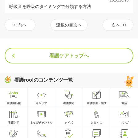
2016/10/18
呼吸音を呼吸のタイミングで分類する方法
前へ
連載の目次へ
次へ
看護ケアトップへ
看護roo!のコンテンツ一覧
看護師転職
キャリア
看護技術
看護学生・国試
就活
看護ケア
まなびチャンネル
クイズ
おみくじ
マンガ