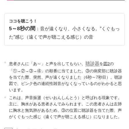
ココを聴こう！
5～8秒の間
：音が遠くなり、小さくなる。”くぐもっ
た”感じ（遠くで声が聴こえる感じ）の音
聴診器
患者さんに「あ～」と声を出してもらい、
を
図2
の
「①→②→③→④」の順番に当てました。③の病変部に聴診器
を当てた際、突然、声が遠くなりました（6秒～7秒目）。聴診
図で、ピンク色の連続性雑音がなくなっているのがわかると思
います。
これは、声音振盪（せいおんしんとう）と呼ばれる現象です。
主に、胸水がある患者さんでみられます。この患者さんは左肺
に胸水と無気肺があるため、③の位置に聴診器を当てた際、声
がくぐもった感じ（遠くで声が聴こえる感じ）になりました。