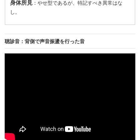
身体所見
：やせ型であるが、特記すべき異常はな
し。
聴診音：背側で声音振盪を行った音