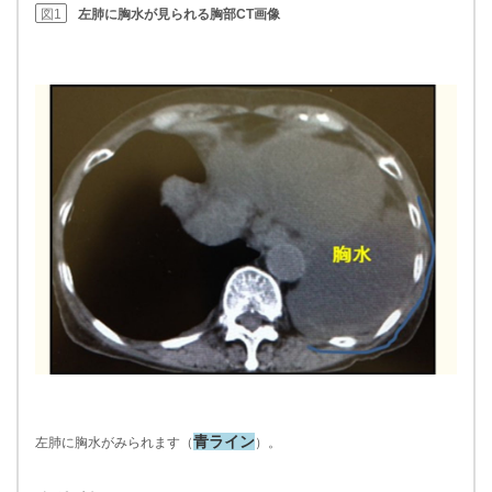
図1
左肺に胸水が見られる胸部CT画像
青ライン
左肺に胸水がみられます（
）。