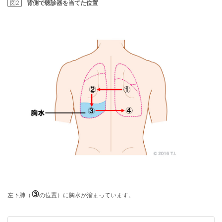
図2
背側で聴診器を当てた位置
③
左下肺（
の位置）に胸水が溜まっています。