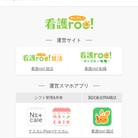
運営サイト
看護roo! 就活
看護roo! 転職
運営スマホアプリ
シフト管理&共有
国試過去問&模試
ナスカレPlus+/ナスカレ
看護roo! 国試