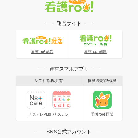
運営サイト
看護roo! 就活
看護roo! 転職
運営スマホアプリ
シフト管理&共有
国試過去問&模試
ナスカレPlus+/ナスカレ
看護roo! 国試
SNS公式アカウント