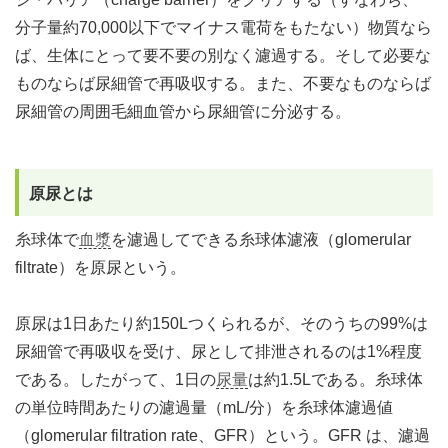
分子量約70,000以下でマイナス電荷をもたない）物質なら
ば、生体にとって要不要の別なく濾過する。そして必要な
ものならば尿細管で再吸収する。また、不要なものならば
尿細管の周囲毛細血管から尿細管に分泌する。
原尿とは
糸球体で
血漿
を濾過してできる糸球体濾液（glomerular
filtrate）を原尿という。
原尿は1日あたり約150Lつくられるが、そのうちの99%は
尿細管で再吸収を受け、尿として排泄されるのは1%程度
である。したがって、1日の
尿量
は約1.5Lである。糸球体
の単位時間あたりの濾過量（mL/分）を糸球体濾過値
（glomerular filtration rate、GFR）という。GFR は、濾過