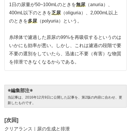
1日の尿量が50~100mLのときを
無尿
（anuria）、
400mL以下のときを
乏尿
（oliguria）、2,000mL以上
のときを
多尿
（polyuria）という。
糸球体で濾過した原尿の99%を再吸収するというのは
いかにも効率が悪い。しかし、これは濾過の段階で要
不要の選別をしていたら、迅速に不要（有害）な物質
を排泄できなくなるからである。
※編集部注※
当記事は、2016年12月9日に公開した記事を、第2版の内容に合わせ、更
新したものです。
[次回]
クリアランス｜尿の生成と排泄