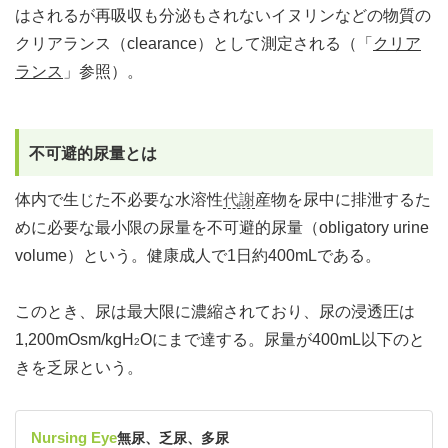
はされるが再吸収も分泌もされないイヌリンなどの物質の
クリアランス（clearance）として測定される（「
クリア
ランス
」参照）。
不可避的尿量とは
体内で生じた不必要な水溶性
代謝
産物を尿中に排泄するた
めに必要な最小限の尿量を不可避的尿量（obligatory urine
volume）という。健康成人で1日約400mLである。
このとき、尿は最大限に濃縮されており、尿の浸透圧は
1,200mOsm/kgH
Oにまで達する。尿量が400mL以下のと
2
きを乏尿という。
Nursing Eye
無尿、乏尿、多尿