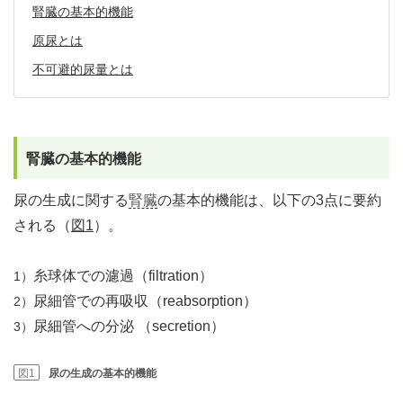
腎臓の基本的機能
原尿とは
不可避的尿量とは
腎臓の基本的機能
尿の生成に関する
腎臓
の基本的機能は、以下の3点に要約
される（
図1
）。
糸球体での濾過（filtration）
1）
尿細管での再吸収（reabsorption）
2）
尿細管への分泌 （secretion）
3）
図1
尿の生成の基本的機能