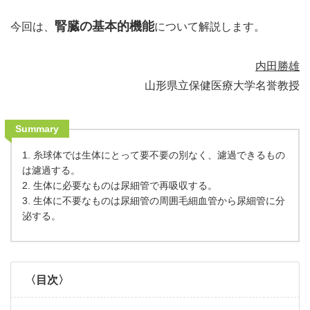
腎臓の基本的機能
今回は、
について解説します。
内田勝雄
山形県立保健医療大学名誉教授
Summary
1. 糸球体では生体にとって要不要の別なく、濾過できるもの
は濾過する。
2. 生体に必要なものは尿細管で再吸収する。
3. 生体に不要なものは尿細管の周囲毛細血管から尿細管に分
泌する。
〈目次〉