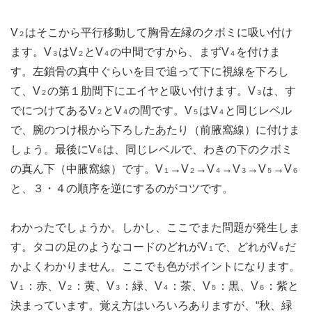
V
はそこから平行移動して胸骨左縁のクボミに吸い付け
２
ます。V
はV
とV
の中間ですから、まずV
を付けま
３
２
４
４
す。左鎖骨の真中ぐらいを目で追って下に視線を下ろし
て、V
の第１肋間下にエイヤと吸い付けます。V
は、す
２
３
でにつけてあるV
とV
の間です。V
はV
と同じレベル
２
４
５
４
で、腕のつけ根から下ろしたあたり（前腋窩線）に付けま
しょう。最後にV
は、同じレベルで、わきの下のクボミ
６
の真ん下（中腋窩線）です。V
→V
→V
→V
→V
→V
１
２
４
３
５
６
と、３・４の順序を逆にするのがコツです。
わかったでしょうか。しかし、ここでまた問題が発生しま
す。タコの足のようなコードのどれがV
で、どれがV
だ
１
６
かよくわかりません。ここでも色がポイントになります。
V
：赤、V
：黄、V
：緑、V
：茶、V
：黒、V
：紫と
１
２
３
４
５
６
決まっています。覚え方はいろいろありますが、“秋、緑