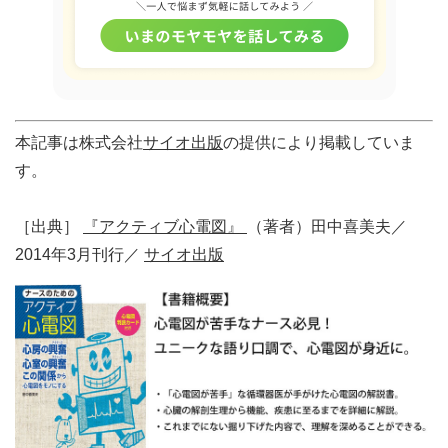
本記事は株式会社
サイオ出版
の提供により掲載していま
す。
［出典］
『アクティブ心電図』
（著者）田中喜美夫／
2014年3月刊行／
サイオ出版