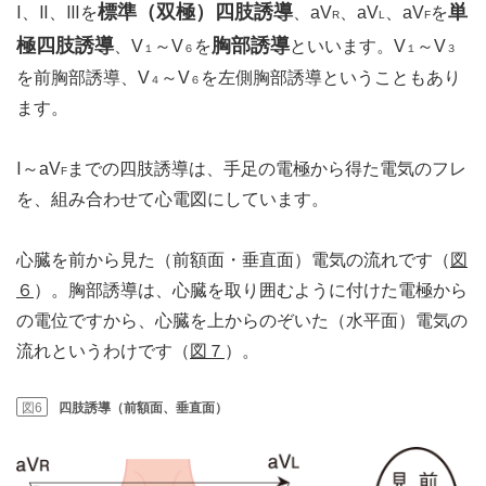
標準（双極）四肢誘導
単
Ⅰ、Ⅱ、Ⅲを
、aV
、aV
、aV
を
R
L
F
極四肢誘導
胸部誘導
、V
～V
を
といいます。V
～V
１
６
１
３
を前胸部誘導、V
～V
を左側胸部誘導ということもあり
４
６
ます。
Ⅰ～aV
までの四肢誘導は、手足の電極から得た電気のフレ
F
を、組み合わせて心電図にしています。
心臓を前から見た（前額面・垂直面）電気の流れです（
図
６
）。胸部誘導は、心臓を取り囲むように付けた電極から
の電位ですから、心臓を上からのぞいた（水平面）電気の
流れというわけです（
図７
）。
図6
四肢誘導（前額面、垂直面）