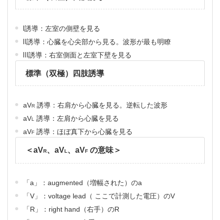
Ⅰ誘導：左室の側壁を見る
Ⅱ誘導：心臓を心尖部から見る。波形が最も明瞭
Ⅲ誘導：右室側面と左室下壁を見る
標準（双極）四肢誘導
aV
誘導：右肩から心臓を見る。逆転した波形
R
aV
誘導：左肩から心臓を見る
L
aV
誘導：ほぼ真下から心臓を見る
F
＜aV
、aV
、aV
の意味＞
R
L
F
「a」：augmented（増幅された）のa
「V」：voltage lead（ ここで計測した電圧）のV
「R」：right hand（右手）のR