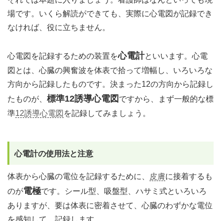
場です。いくら解読ができても、実際に心電図が記録でき
なければ、役に立ちません。
心電計
心電図を記録するための装置を
といいます。心電
図とは、心臓の興奮波を体表で拾って増幅し、いろいろな
方向から記録したものです。決まった12の方向から記録し
標準12誘導心電図
たものが、
ですから、まず一般的な標
準
12誘導心電図
を記録してみましょう。
心電計の使用法と注意
体表から心臓の電位を記録するために、
皮膚
に接着するも
電極
のが
です。シール型、吸盤型、ハサミ式といろいろ
ありますが、要は体表に密着させて、心臓のわずかな電位
を感知して、記録します。