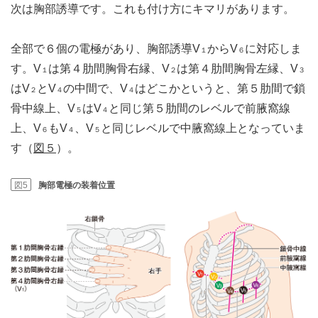
次は胸部誘導です。これも付け方にキマリがあります。
全部で６個の電極があり、胸部誘導V
からV
に対応しま
１
６
す。V
は第４肋間胸骨右縁、V
は第４肋間胸骨左縁、V
１
２
３
はV
とV
の中間で、V
はどこかというと、第５肋間で鎖
２
４
４
骨中線上、V
はV
と同じ第５肋間のレベルで前腋窩線
５
４
上、V
もV
、V
と同じレベルで中腋窩線上となっていま
６
４
５
す（
図５
）。
図5
胸部電極の装着位置