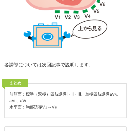
各誘導については次回記事で説明します。
まとめ
前額面：標準（双極）四肢誘導Ⅰ・Ⅱ・Ⅲ、単極四肢誘導aV
、
R
aV
、aV
L
F
水平面：胸部誘導V
～V
１
６