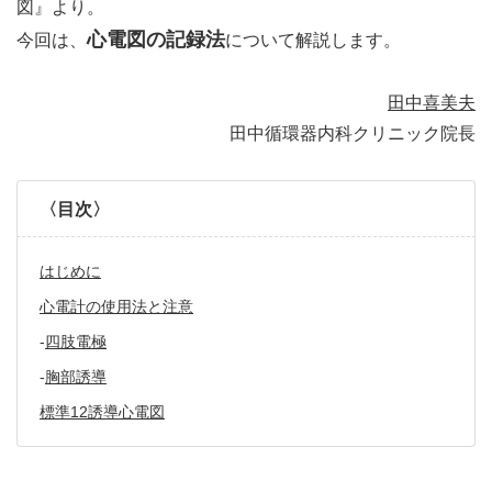
図』より。
心電図の記録法
今回は、
について解説します。
田中喜美夫
田中循環器内科クリニック院長
〈目次〉
はじめに
心電計の使用法と注意
-
四肢電極
-
胸部誘導
標準12誘導心電図