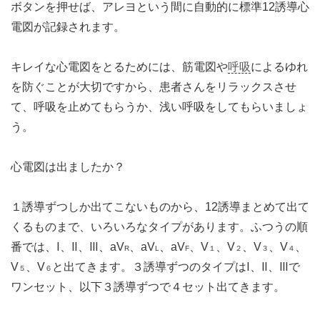
ボタンを押せば、アレヨという間に自動的に標準12誘導心
電図が記録されます。
キレイな心電図をとるためには、筋電図や
呼吸
によるゆれ
を防ぐことが大切ですから、患者さんをリラックスさせ
て、呼吸を止めてもらうか、浅い呼吸をしてもらいましょ
う。
心電図は出ましたか？
１誘導ずつしか出てこないものから、12誘導まとめて出て
くるものまで、いろいろなタイプがあります。ふつうの順
番では、Ⅰ、Ⅱ、Ⅲ、aV
、aV
、aV
、V
、V
、V
、V
、
R
L
F
１
２
３
４
V
、V
と出てきます。３誘導ずつのタイプはⅠ、Ⅱ、Ⅲで
５
６
ワンセット、以下３誘導ずつで４セット出てきます。