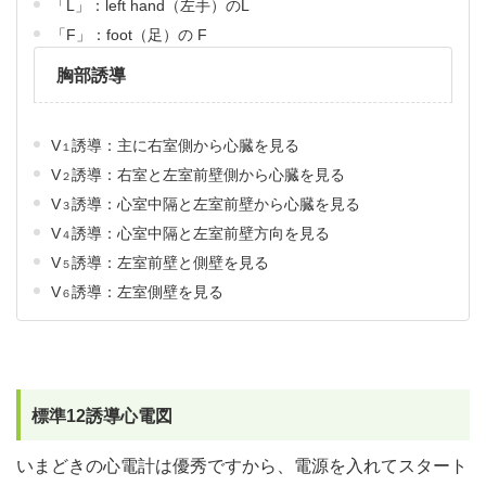
「L」：left hand（左手）のL
「F」：foot（足）の F
胸部誘導
V
誘導：主に右室側から心臓を見る
１
V
誘導：右室と左室前壁側から心臓を見る
２
V
誘導：心室中隔と左室前壁から心臓を見る
３
V
誘導：心室中隔と左室前壁方向を見る
４
V
誘導：左室前壁と側壁を見る
５
V
誘導：左室側壁を見る
６
標準12誘導心電図
いまどきの心電計は優秀ですから、電源を入れてスタート