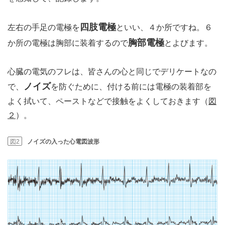
四肢電極
左右の手足の電極を
といい、４か所ですね。６
胸部電極
か所の電極は胸部に装着するので
とよびます。
心臓の電気のフレは、皆さんの心と同じでデリケートなの
ノイズ
で、
を防ぐために、付ける前には電極の装着部を
よく拭いて、ペーストなどで接触をよくしておきます（
図
２
）。
図2
ノイズの入った心電図波形