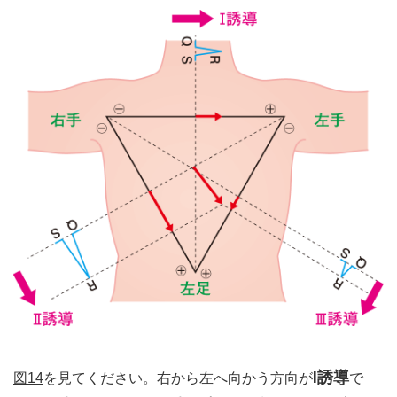
Ⅰ誘導
図14
を見てください。右から左へ向かう方向が
で