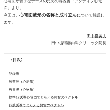
心電図
が苦手なナースのための解説書『アクティブ心電
図』より。
心電図波形の名称と成り立ち
今回は、
について解説し
ます。
田中喜美夫
田中循環器内科クリニック院長
〈目次〉
記録紙
興奮波（心房筋）
興奮波（心室筋）
標準12誘導心電図でとらえる興奮のベクトル
四肢誘導でとらえる興奮のベクトル