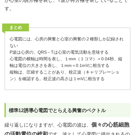
が心室の脱分極を表し、T波が再分極を表していることで
す。
まとめ
心電図には、心房の興奮と心室の興奮の２種類しか記録され
ない
P波は心房の、QRS－Tは心室の電気活動を意味する
心電図の横軸は時間を表し、１mm（１コマ）＝0.04秒、縦
軸は電位の大きさを表し、１mm＝0.1mVに相当する
縦軸は、圧縮することがあり、校正波（キャリブレーショ
ン）を確認する。校正波の高さは１mVに相当する
標準12誘導心電図でとらえる興奮のベクトル
個々の心筋細胞
繰り返しになりますが、心電図の波は、
の活動電位の総和
です。波として心電図に描出されるの