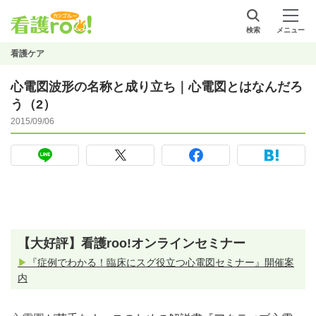
検索
メニュー
看護ケア
心電図波形の名称と成り立ち｜心電図とはなんだろ
う（2）
2015/09/06
【大好評】看護roo!オンラインセミナー
▶
『症例でわかる！臨床にスグ役立つ心電図セミナー』開催案
内