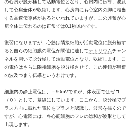
の心房が脱分極して活動電位となり、心房内に伝導、波及
して心房全体が収縮します。心房内にも心室内の脚に相当
する高速伝導路があるといわれていますが、この興奮が心
房全体に伝わるのは正常では0.1秒以内です。
復習になりますが、心筋は隣接細胞が活動電位に脱分極す
ると自らの細胞膜の電位が閾値に達して
ナトリウム
チャン
ネルを開いて脱分極して活動電位となり、収縮します。こ
の電位はさらに隣接細胞を脱分極させて、この連鎖が興奮
の波及つまり伝導というわけです。
細胞内の静止電位は、－90mVですが、体表面ではゼロ
（０）として、基線にしています。ここから、脱分極でプ
ラス方向に振れた電位をプラスと認識し、波形を描くので
すが、心電図には、各心筋細胞のフレの総和が波形として
出現します。