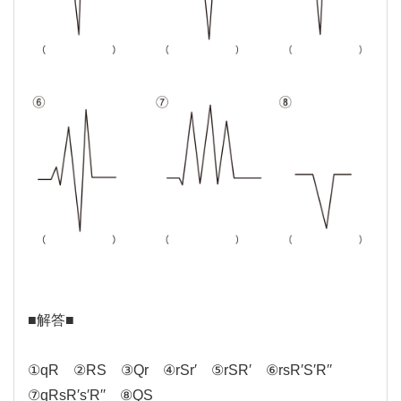
■解答■
①qR ②RS ③Qr ④rSr′ ⑤rSR′ ⑥rsR′S′R′′
⑦qRsR′s′R′′ ⑧QS