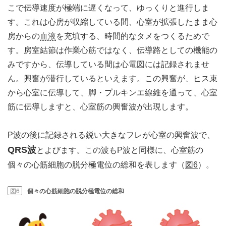
こで伝導速度が極端に遅くなって、ゆっくりと進行しま
す。これは心房が収縮している間、心室が拡張したまま心
房からの
血液
を充填する、時間的なタメをつくるためで
す。房室結節は作業心筋ではなく、伝導路としての機能の
みですから、伝導している間は心電図には記録されませ
ん。興奮が潜行しているといえます。この興奮が、ヒス束
から心室に伝導して、脚・プルキンエ線維を通って、心室
筋に伝導しますと、心室筋の興奮波が出現します。
P波の後に記録される鋭い大きなフレが心室の興奮波で、
QRS波
とよびます。この波もP波と同様に、心室筋の
個々の心筋細胞の脱分極電位の総和を表します（
図6
）。
図6
個々の心筋細胞の脱分極電位の総和