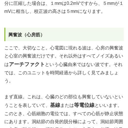
分に圧縮した場合は、１mmは0.2mVですから、５mmが１
mVに相当し、校正波の高さは５mmになります。
興奮波（心房筋）
ここで、大切なこと。心電図に現れる波は、心房の興奮波
と心室の興奮波だけです。それ以外はすべてノイズあるい
アーチファクト
は
という心臓由来ではない波です。それ
では、このユニットを時間経過から詳しく見てみましょ
う。
まず直線。これは、心臓のどの部位も興奮していないとい
基線
等電位線
うことを表していて、
または
といいます。
このとき、心筋細胞の電位では、すべての心筋が静止状態
にあります。洞結節の自発的脱分極によって、洞結節周囲