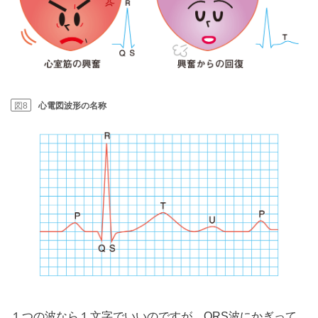
図8
心電図波形の名称
１つの波なら１文字でいいのですが、QRS波にかぎって