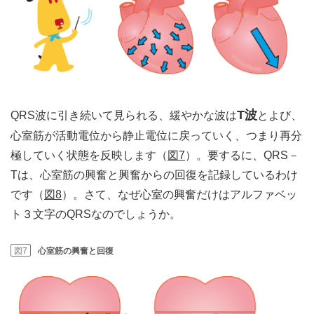
T波
QRS波に引き続いて見られる、緩やかな波は
とよび、
心室筋が活動電位から静止電位に戻っていく、つまり再分
極していく状態を反映します（
図7
）。要するに、QRS－
Tは、心室筋の興奮と興奮からの回復を記録しているわけ
です（
図8
）。さて、なぜ心室の興奮だけはアルファベッ
ト３文字のQRSなのでしょうか。
図7
心室筋の興奮と回復