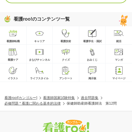
看護roo!のコンテンツ一覧
看護師転職
キャリア
看護技術
看護学生・国試
就活
看護ケア
まなびチャンネル
クイズ
おみくじ
マンガ
イラスト
ライフスタイル
アンケート
掲示板
マイページ
看護roo![カンゴルー]
看護師国家試験特集
過去問題集
必修問題 * 看護に関わる基本的法律
保健師助産師看護師法 第12問