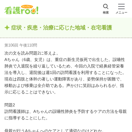
検索
メニュー
症状・疾患・治療に応じた地域・在宅看護
第106回 午後110問
次の文を読み問題2に答えよ。
Aちゃん（6歳、女児）は、重症の新生児仮死で出生した。誤嚥性
肺炎で入退院を繰り返しているため、今回の入院で経鼻経管栄養
法を導入し、退院後は週1回の訪問看護を利用することになった。
現在は四肢と体幹の著しい運動障害があり、姿勢保持が困難で、
移動および移乗は全介助である。声かけに笑顔はみられるが、指
示に応じることはできない。
問題2
訪問看護師は、Aちゃんの誤嚥性肺炎を予防するケアの方法を母親
に指導することにした。
母親が行うAちゃんへのケアとして適切なのはどれか。