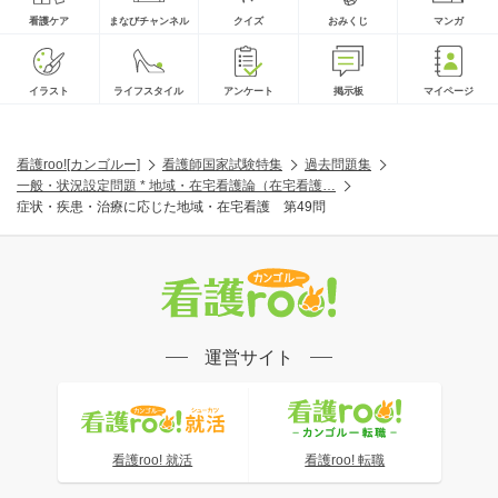
看護ケア
まなびチャンネル
クイズ
おみくじ
マンガ
イラスト
ライフスタイル
アンケート
掲示板
マイページ
看護roo![カンゴルー]
看護師国家試験特集
過去問題集
一般・状況設定問題 * 地域・在宅看護論（在宅看護…
症状・疾患・治療に応じた地域・在宅看護 第49問
運営サイト
看護roo! 就活
看護roo! 転職